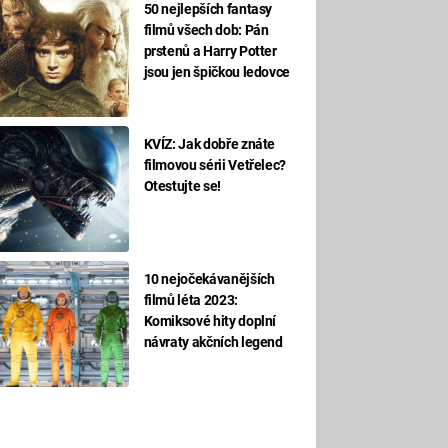
50 nejlepších fantasy
filmů všech dob: Pán
prstenů a Harry Potter
jsou jen špičkou ledovce
KVÍZ: Jak dobře znáte
filmovou sérii Vetřelec?
Otestujte se!
10 nejočekávanějších
filmů léta 2023:
Komiksové hity doplní
návraty akčních legend