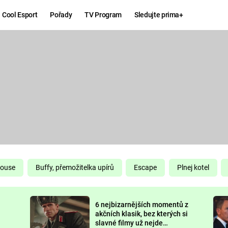
Cool Esport
Pořady
TV Program
Sledujte prima+
Hry
Zábava
MAFIA
ZÁBAVN
GALERI
GTA 6
NEJLEP
KINGDOM
KOMEDI
COME:
DELIVERANCE
CHUCK
House
Buffy, přemožitelka upírů
Escape
Plnej kotel
NORRIS
ESPORT
6 nejbizarnějších momentů z
DEADP
akčních klasik, bez kterých si
slavné filmy už nejde