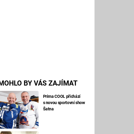
MOHLO BY VÁS ZAJÍMAT
Prima COOL přichází
s novou sportovní show
Šatna