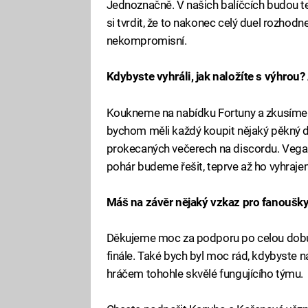
Jednoznačně. V našich balíčcích budou t
si tvrdit, že to nakonec celý duel rozhod
nekompromisní.
Kdybyste vyhráli, jak naložíte s výhrou
Koukneme na nabídku Fortuny a zkusíme p
bychom měli každý koupit nějaký pěkný dá
prokecaných večerech na discordu. Vega
pohár budeme řešit, teprve až ho vyhraje
Máš na závěr nějaký vzkaz pro fanoušk
Děkujeme moc za podporu po celou dobu t
finále. Také bych byl moc rád, kdybyste ná
hráčem tohohle skvělé fungujícího týmu.