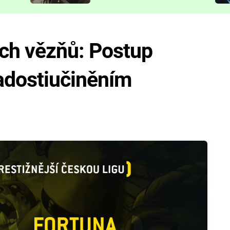
představit
ch vězňů: Postup
zadostiučiněním