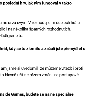
o poslední hry, jak tým fungoval v takto
jsme si za svým. V rozhodujícím duelech hrála
azilo i na několika špatných rozhodnutích.
ládli jsme to.
ahrát, kdy se to zlomilo a začali jste přemýšlet o
am jsme si uvědomili, že můžeme vítězit i proti
 to hlavně užít se rázem změnil na postupové
 Inside Games, budete se na ně speciálně