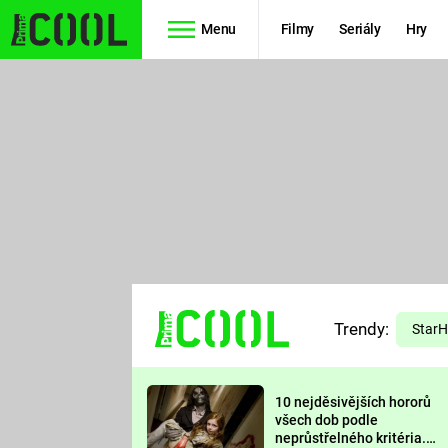
Menu
Filmy
Seriály
Hry
Seriály
Filmy
SIMPSONOVI
STAR WARS
HVĚZDNÁ
AVENGERS
BRÁNA
RYCHLE A
TEORIE
ZBĚSILE 10
Trendy:
VELKÉHO
Star
PREDÁTOR
TŘESKU
10 nejděsivějších hororů
FUTURAMA
všech dob podle
neprůstřelného kritéria.