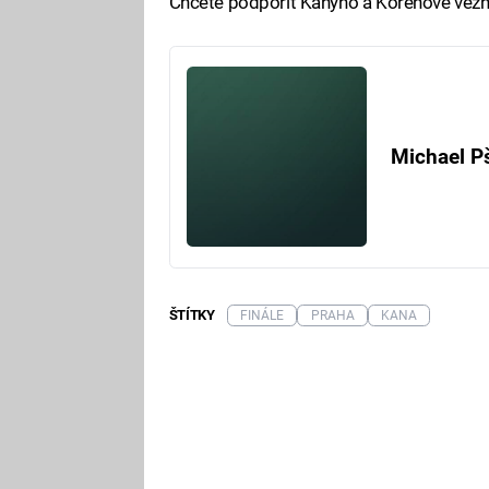
Chcete podpořit Kanyho a Kořenové vězně
Michael P
ŠTÍTKY
FINÁLE
PRAHA
KANA