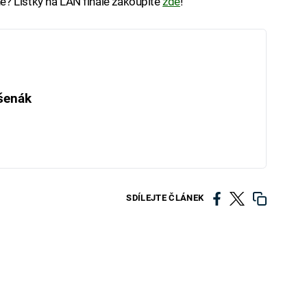
? Lístky na LAN finále zakoupíte
zde
!
šenák
SDÍLEJTE ČLÁNEK