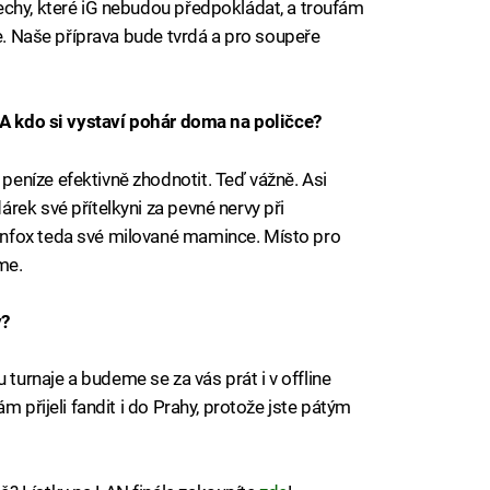
echy, které iG nebudou předpokládat, a troufám
ne. Naše příprava bude tvrdá a pro soupeře
? A kdo si vystaví pohár doma na poličce?
eníze efektivně zhodnotit. Teď vážně. Asi
rek své přítelkyni za pevné nervy při
nfox teda své milované mamince. Místo pro
me.
y?
urnaje a budeme se za vás prát i v offline
m přijeli fandit i do Prahy, protože jste pátým