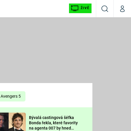
ŽIVĚ
Vyhledávání
Můj p
Prima+
É
CNN Prima NEWS
E
Prima FRESH
ŠÍ
Prima LIVING
E
Prima Ženy
Avengers 5
Prima LAJK
Bývalá castingová šéfka
OOL
Bonda řekla, které favority
Sledujte nás
na agenta 007 by hned