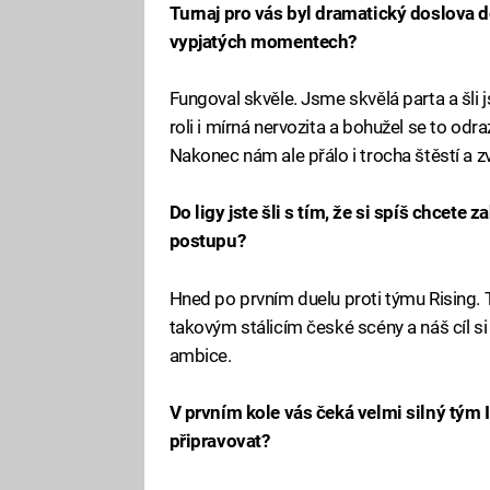
Turnaj pro vás byl dramatický doslova d
vypjatých momentech?
Fungoval skvěle. Jsme skvělá parta a šli 
roli i mírná nervozita a bohužel se to odr
Nakonec nám ale přálo i trocha štěstí a zv
Do ligy jste šli s tím, že si spíš chcete z
postupu?
Hned po prvním duelu proti týmu Rising. T
takovým stálicím české scény a náš cíl si
ambice.
V prvním kole vás čeká velmi silný tým
připravovat?