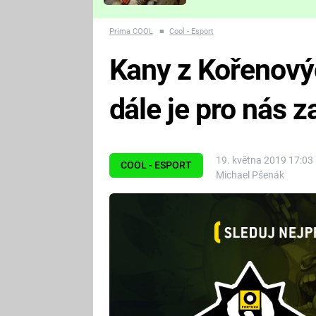
Které děsivé pecky vám
nejvíc zvednou tep?
Prima COOL
■
Cool - Esport
Kany z Kořenový
dále je pro nás 
19. května 2019 17:03
COOL - ESPORT
Michael Pšenák