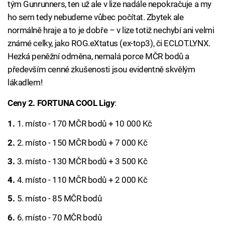
tým Gunrunners, ten už ale v lize nadále nepokračuje a my
ho sem tedy nebudeme vůbec počítat. Zbytek ale
normálně hraje a to je dobře – v lize totiž nechybí ani velmi
známé celky, jako ROG.eXtatus (ex-top3), či ECLOT.LYNX.
Hezká peněžní odměna, nemalá porce MČR bodů a
především cenné zkušenosti jsou evidentně skvělým
lákadlem!
Ceny 2. FORTUNA COOL Ligy
:
1. místo - 170 MČR bodů + 10 000 Kč
2. místo - 150 MČR bodů + 7 000 Kč
3. místo - 130 MČR bodů + 3 500 Kč
4. místo - 110 MČR bodů + 2 000 Kč
5. místo - 85 MČR bodů
6. místo - 70 MČR bodů