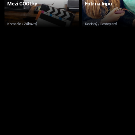
Mezi COOLky
Fotr na tripu
Komedie / Zábavný
Rodinný / Cestopisný