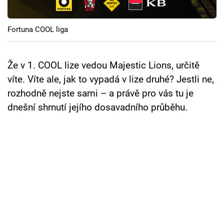
Cool Esport
Fortuna COOL liga
Pořady
TV Program
Že v 1. COOL lize vedou Majestic Lions, určitě
víte. Víte ale, jak to vypadá v lize druhé? Jestli ne,
Sledujte prima+
rozhodně nejste sami – a právě pro vás tu je
dnešní shrnutí jejího dosavadního průběhu.
Přihlášení
Sledujte nás