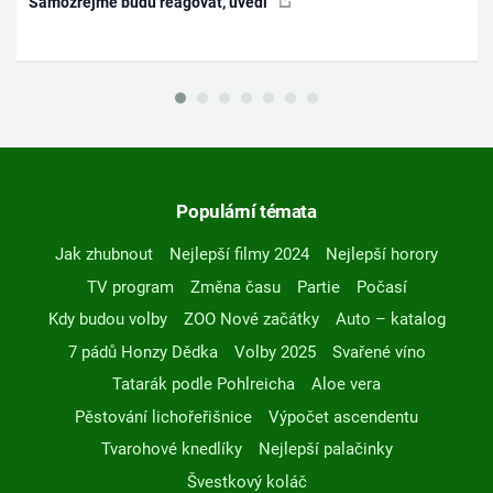
Samozřejmě budu reagovat, uvedl
Populární témata
Jak zhubnout
Nejlepší filmy 2024
Nejlepší horory
TV program
Změna času
Partie
Počasí
Kdy budou volby
ZOO Nové začátky
Auto – katalog
7 pádů Honzy Dědka
Volby 2025
Svařené víno
Tatarák podle Pohlreicha
Aloe vera
Pěstování lichořeřišnice
Výpočet ascendentu
Tvarohové knedlíky
Nejlepší palačinky
Švestkový koláč