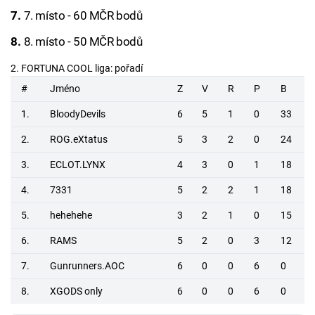
7. místo - 60 MČR bodů
8. místo - 50 MČR bodů
2. FORTUNA COOL liga: pořadí
#
Jméno
Z
V
R
P
B
1.
BloodyDevils
6
5
1
0
33
2.
ROG.eXtatus
5
3
2
0
24
3.
ECLOT.LYNX
4
3
0
1
18
4.
7331
5
2
2
1
18
5.
hehehehe
3
2
1
0
15
6.
RAMS
5
2
0
3
12
7.
Gunrunners.AOC
6
0
0
6
0
8.
XGODS only
6
0
0
6
0