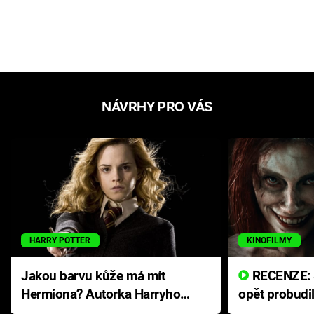
NÁVRHY PRO VÁS
HARRY POTTER
KINOFILMY
Jakou barvu kůže má mít
RECENZE: Smrtelné zlo se
Hermiona? Autorka Harryho
opět probudi
Pottera přišla s ráznou
přichází s n