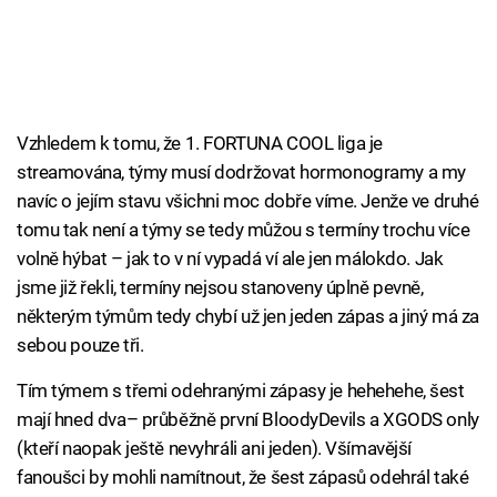
Vzhledem k tomu, že 1. FORTUNA COOL liga je
streamována, týmy musí dodržovat hormonogramy a my
navíc o jejím stavu všichni moc dobře víme. Jenže ve druhé
tomu tak není a týmy se tedy můžou s termíny trochu více
volně hýbat – jak to v ní vypadá ví ale jen málokdo. Jak
jsme již řekli, termíny nejsou stanoveny úplně pevně,
některým týmům tedy chybí už jen jeden zápas a jiný má za
sebou pouze tři.
Tím týmem s třemi odehranými zápasy je hehehehe, šest
mají hned dva– průběžně první BloodyDevils a XGODS only
(kteří naopak ještě nevyhráli ani jeden). Všímavější
fanoušci by mohli namítnout, že šest zápasů odehrál také