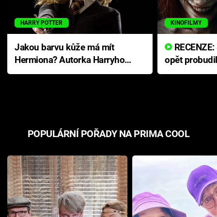
HARRY POTTER
KINOFILMY
Jakou barvu kůže má mít
RECENZE: Smrtelné zlo se
Hermiona? Autorka Harryho
opět probudi
Pottera přišla s ráznou
přichází s n
odpovědí
hororovou n
POPULÁRNÍ POŘADY NA PRIMA COOL