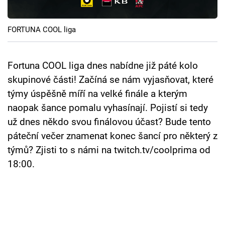
Cool Esport
FORTUNA COOL liga
Pořady
TV Program
Fortuna COOL liga dnes nabídne již páté kolo
skupinové části! Začíná se nám vyjasňovat, které
Sledujte prima+
týmy úspěšně míří na velké finále a kterým
naopak šance pomalu vyhasínají. Pojistí si tedy
Přihlášení
už dnes někdo svou finálovou účast? Bude tento
páteční večer znamenat konec šancí pro některý z
týmů? Zjisti to s námi na twitch.tv/coolprima od
Sledujte nás
18:00.