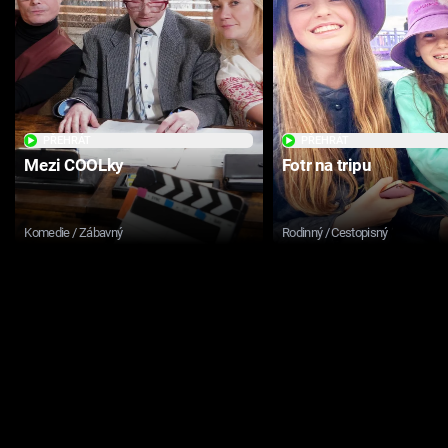
PŘEHRÁT
PŘEHRÁT
Mezi COOLky
Fotr na tripu
Komedie / Zábavný
Rodinný / Cestopisný