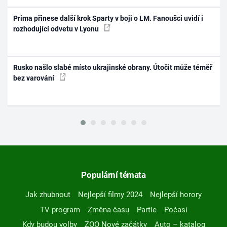
Prima přinese další krok Sparty v boji o LM. Fanoušci uvidí i
rozhodující odvetu v Lyonu
Rusko našlo slabé místo ukrajinské obrany. Útočit může téměř
bez varování
Populární témata
Jak zhubnout
Nejlepší filmy 2024
Nejlepší horory
TV program
Změna času
Partie
Počasí
Kdy budou volby
ZOO Nové začátky
Auto – katalog