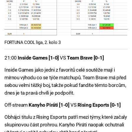
FORTUNA COOL liga, 2. kolo 3
21:00
Inside Games [1-0]
VS
Team Brave [0-1]
Inside Games jako jedni z favoritů celé soutěže mají i
mírnou výhodu co se týče matchupů. Team Brave má před
sebou velmi těžký boj, takže pokud fandíte těmto borcům,
dnes je ta pravá chvíli je podpořit.
Off-stream
Kanyho Piráti [1-0]
VS
Rising Esports [0-1]
Obhájci titulu z Rising Esports patří mezi týmy, které začaly
skupinovou část prohrou. Kanyho Piráti naopak ochutnali