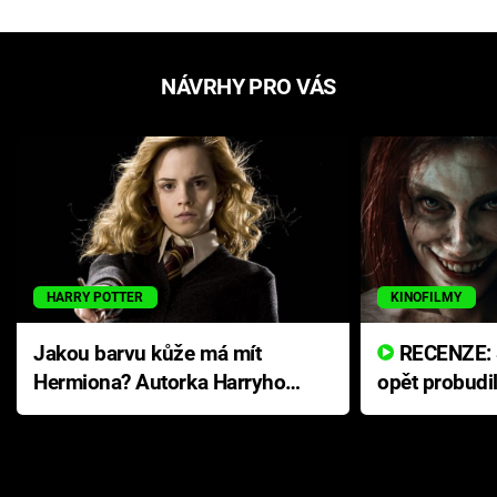
NÁVRHY PRO VÁS
HARRY POTTER
KINOFILMY
Jakou barvu kůže má mít
RECENZE: Smrtelné zlo se
Hermiona? Autorka Harryho
opět probudi
Pottera přišla s ráznou
přichází s n
odpovědí
hororovou n