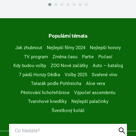
Populární témata
Jak zhubnout
Nejlepší filmy 2024
Nejlepší horory
TV program
Změna času
Partie
Počasí
Kdy budou volby
ZOO Nové začátky
Auto – katalog
7 pádů Honzy Dědka
Volby 2025
Svařené víno
Tatarák podle Pohlreicha
Aloe vera
Pěstování lichořeřišnice
Výpočet ascendentu
Tvarohové knedlíky
Nejlepší palačinky
Švestkový koláč