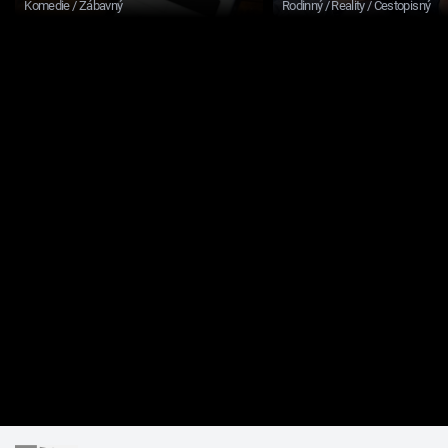
Komedie / Zábavný
Rodinný / Reality / Cestopisný