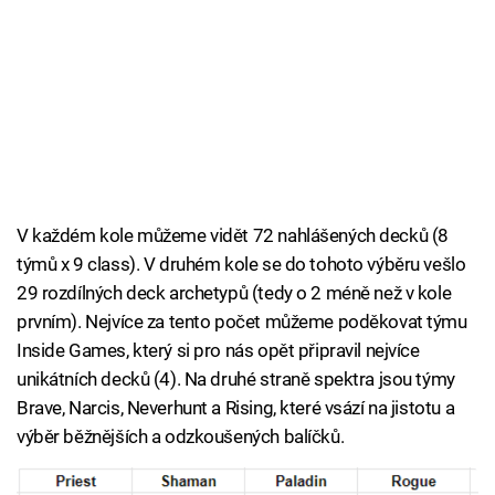
V každém kole můžeme vidět 72 nahlášených decků (8
týmů x 9 class). V druhém kole se do tohoto výběru vešlo
29 rozdílných deck archetypů (tedy o 2 méně než v kole
prvním). Nejvíce za tento počet můžeme poděkovat týmu
Inside Games, který si pro nás opět připravil nejvíce
unikátních decků (4). Na druhé straně spektra jsou týmy
Brave, Narcis, Neverhunt a Rising, které vsází na jistotu a
výběr běžnějších a odzkoušených balíčků.