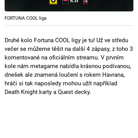
Cool Esport
FORTUNA COOL liga
Pořady
TV Program
Druhé kolo Fortuna COOL ligy je tu! Už ve středu
večer se můžeme těšit na další 4 zápasy, z toho 3
Sledujte prima+
komentované na oficiálním streamu. V prvním
kole nám metagame nabídla krásnou podívanou,
Přihlášení
dnešek ale znamená loučení s rokem Havrana,
hráči si tak naposledy mohou užít například
Death Knight karty a Quest decky.
Sledujte nás