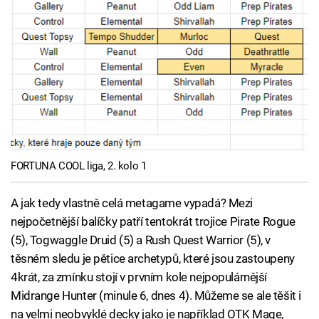
FORTUNA COOL liga, 2. kolo 1
A jak tedy vlastně celá metagame vypadá? Mezi
nejpočetnější balíčky patří tentokrát trojice Pirate Rogue
(5), Togwaggle Druid (5) a Rush Quest Warrior (5), v
těsném sledu je pětice archetypů, které jsou zastoupeny
4krát, za zmínku stojí v prvním kole nejpopulárnější
Midrange Hunter (minule 6, dnes 4). Můžeme se ale těšit i
na velmi neobvyklé decky jako je například OTK Mage,