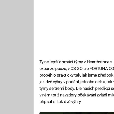
Ty nejlepší domácí týmy v Hearthstone si 
expanze pauzu, v CS:GO ale FORTUNA COOL
proběhlo prakticky tak, jak jsme předpokl
jak dvě výhry v podání jednoho celku, tak
týmy se třemi body. Dle našich predikcí s
v něm totiž navzdory očekávání zvládl m
připsat si tak dvě výhry.