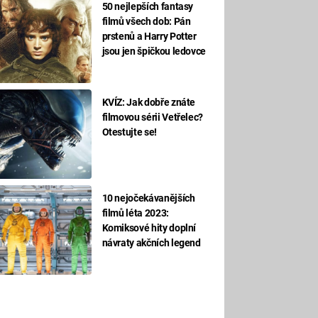
50 nejlepších fantasy
filmů všech dob: Pán
prstenů a Harry Potter
jsou jen špičkou ledovce
KVÍZ: Jak dobře znáte
filmovou sérii Vetřelec?
Otestujte se!
10 nejočekávanějších
filmů léta 2023:
Komiksové hity doplní
návraty akčních legend