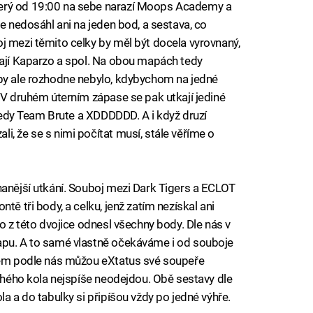
erý od 19:00 na sebe narazí Moops Academy a
le nedosáhl ani na jeden bod, a sestava, co
j mezi těmito celky by měl být docela vyrovnaný,
mají Kaparzo a spol. Na obou mapách tedy
 by ale rozhodne nebylo, kdybychom na jedné
. V druhém úterním zápase se pak utkají jediné
, tedy Team Brute a XDDDDDD. A i když druzí
, že se s nimi počítat musí, stále věříme o
nanější utkání. Souboj mezi Dark Tigers a ECLOT
tě tři body, a celku, jenž zatím nezískal ani
do z této dvojice odnesl všechny body. Dle nás v
apu. A to samé vlastně očekáváme i od souboje
 něm podle nás můžou eXtatus své soupeře
ruhého kola nejspíše neodejdou. Obě sestavy dle
la a do tabulky si připíšou vždy po jedné výhře.