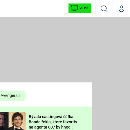
ŽIVĚ
Vyhledávání
Můj p
Prima+
É
CNN Prima NEWS
E
Prima FRESH
ŠÍ
Prima LIVING
E
Prima Ženy
Avengers 5
Prima LAJK
Bývalá castingová šéfka
OOL
Bonda řekla, které favority
Sledujte nás
na agenta 007 by hned