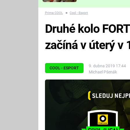
Které děsivé pecky vám
nejvíc zvednou tep?
Prima COOL
■
Cool - Esport
Druhé kolo FOR
začíná v úterý v
9. dubna 2019 17:44
COOL - ESPORT
Michael Pšenák