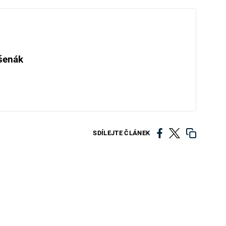
šenák
SDÍLEJTE ČLÁNEK