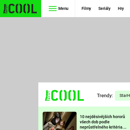
Menu
Filmy
Seriály
Hry
Seriály
Filmy
SIMPSONOVI
STAR WARS
HVĚZDNÁ
AVENGERS
BRÁNA
RYCHLE A
TEORIE
ZBĚSILE 10
Trendy:
VELKÉHO
Star
PREDÁTOR
TŘESKU
10 nejděsivějších hororů
FUTURAMA
všech dob podle
neprůstřelného kritéria.