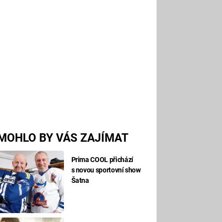
MOHLO BY VÁS ZAJÍMAT
Prima COOL přichází
s novou sportovní show
Šatna