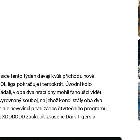
sice tento týden dávají kvůli příchodu nové
 liga pokračuje i tentokrát. Úvodní kolo
ádali, v oba dva hrací dny mohli fanoušci vidět
 vyrovnaný souboj, na jehož konci stály oba dva
e ale nevyvinul první zápas čtvrtečního programu,
ix XDDDDDD zaskočit zkušené Dark Tigers a