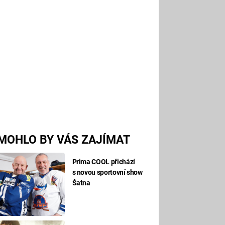
MOHLO BY VÁS ZAJÍMAT
Prima COOL přichází
s novou sportovní show
Šatna