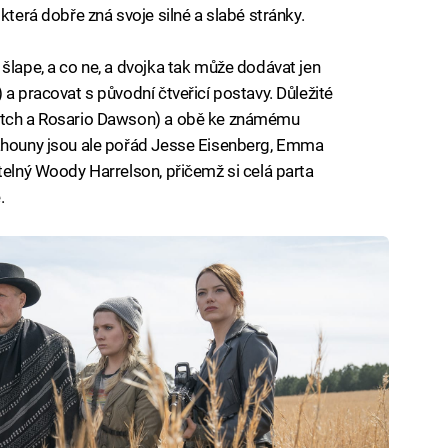
která dobře zná svoje silné a slabé stránky.
šlape, a co ne, a dvojka tak může dodávat jen
 a pracovat s původní čtveřicí postavy. Důležité
eutch a Rosario Dawson) a obě ke známému
tahouny jsou ale pořád Jesse Eisenberg, Emma
telný Woody Harrelson, přičemž si celá parta
.