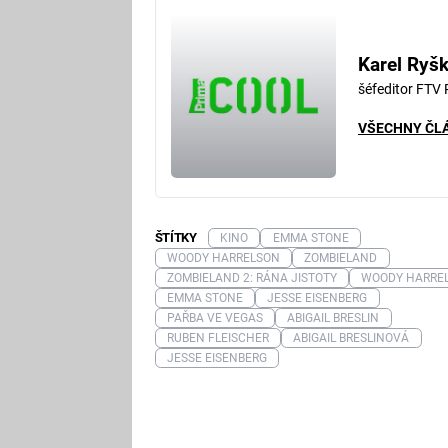
Karel Ryš
šéfeditor FTV
VŠECHNY ČL
ŠTÍTKY
KINO
EMMA STONE
WOODY HARRELSON
ZOMBIELAND
ZOMBIELAND 2: RÁNA JISTOTY
WOODY HARRE
EMMA STONE
JESSE EISENBERG
PAŘBA VE VEGAS
ABIGAIL BRESLIN
RUBEN FLEISCHER
ABIGAIL BRESLINOVÁ
JESSE EISENBERG