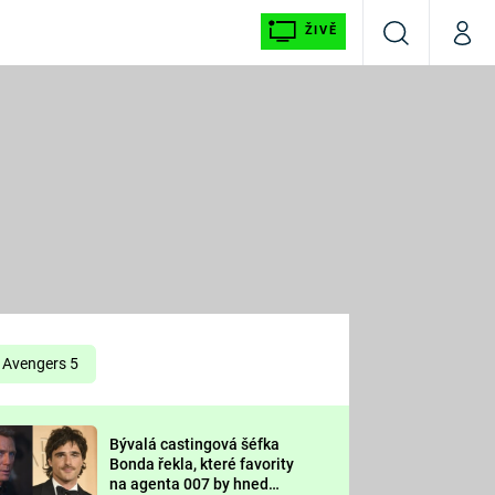
ŽIVĚ
Vyhledávání
Můj p
Prima+
É
CNN Prima NEWS
E
Prima FRESH
ŠÍ
Prima LIVING
E
Prima Ženy
Avengers 5
Prima LAJK
Bývalá castingová šéfka
OOL
Bonda řekla, které favority
Sledujte nás
na agenta 007 by hned