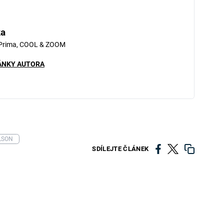
ka
 Prima, COOL & ZOOM
ÁNKY AUTORA
LSON
SDÍLEJTE ČLÁNEK