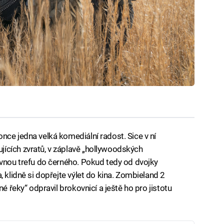
nce jedna velká komediální radost. Sice v ní
ících zvratů, v záplavě „hollywoodských
avnou trefu do černého. Pokud tedy od dvojky
, klidně si dopřejte výlet do kina. Zombieland 2
né řeky“ odpravil brokovnicí a ještě ho pro jistotu