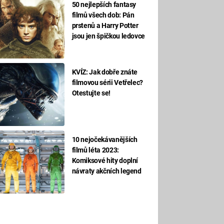
50 nejlepších fantasy
filmů všech dob: Pán
prstenů a Harry Potter
jsou jen špičkou ledovce
KVÍZ: Jak dobře znáte
filmovou sérii Vetřelec?
Otestujte se!
10 nejočekávanějších
filmů léta 2023:
Komiksové hity doplní
návraty akčních legend