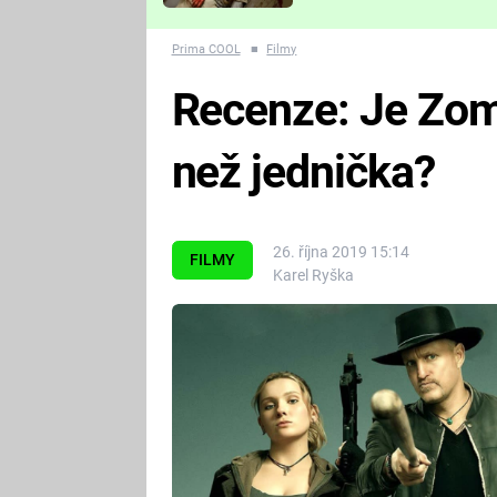
Které děsivé pecky vám
nejvíc zvednou tep?
Prima COOL
■
Filmy
Recenze: Je Zom
než jednička?
26. října 2019 15:14
FILMY
Karel Ryška