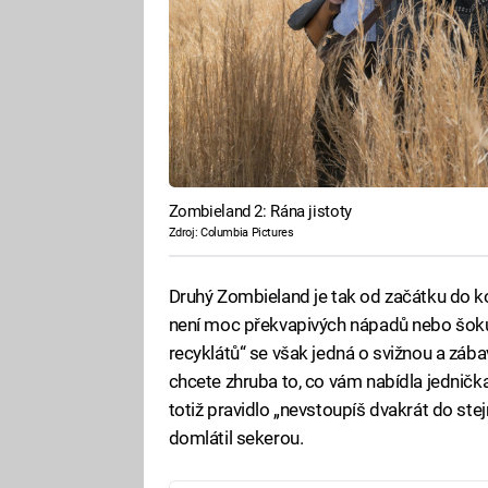
Zombieland 2: Rána jistoty
Zdroj: Columbia Pictures
Druhý Zombieland je tak od začátku do ko
není moc překvapivých nápadů nebo šokuj
recyklátů“ se však jedná o svižnou a záb
chcete zhruba to, co vám nabídla jednička
totiž pravidlo „nevstoupíš dvakrát do stej
domlátil sekerou.