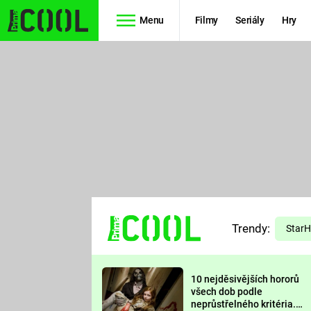
Menu
Filmy
Seriály
Hry
Seriály
Filmy
SIMPSONOVI
STAR WARS
HVĚZDNÁ
AVENGERS
BRÁNA
RYCHLE A
TEORIE
ZBĚSILE 10
Trendy:
VELKÉHO
Star
PREDÁTOR
TŘESKU
10 nejděsivějších hororů
FUTURAMA
všech dob podle
neprůstřelného kritéria.