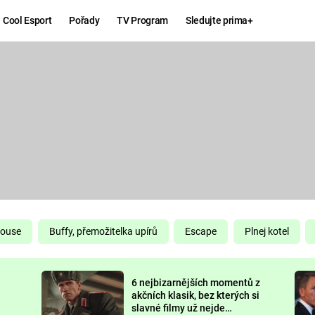
Cool Esport
Pořady
TV Program
Sledujte prima+
Hry
Zábava
MAFIA
ZÁBAVN
GALERI
GTA 6
NEJLEP
KINGDOM
KOMEDI
COME:
DELIVERANCE
CHUCK
House
Buffy, přemožitelka upírů
Escape
Plnej kotel
NORRIS
ESPORT
6 nejbizarnějších momentů z
DEADP
akčních klasik, bez kterých si
slavné filmy už nejde