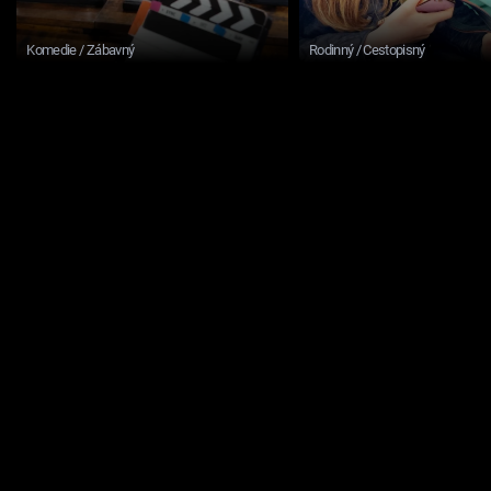
Komedie / Zábavný
Rodinný / Cestopisný