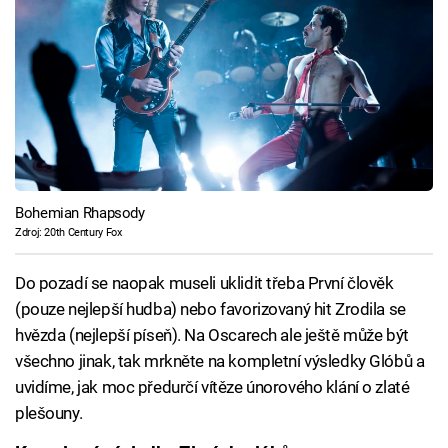
Bohemian Rhapsody
Zdroj: 20th Century Fox
Do pozadí se naopak museli uklidit třeba První člověk
(pouze nejlepší hudba) nebo favorizovaný hit Zrodila se
hvězda (nejlepší píseň). Na Oscarech ale ještě může být
všechno jinak, tak mrkněte na kompletní výsledky Glóbů a
uvidíme, jak moc předurčí vítěze únorového klání o zlaté
plešouny.