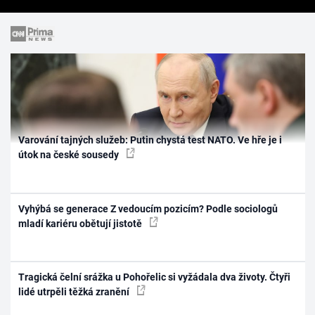
Varování tajných služeb: Putin chystá test NATO. Ve hře je i
útok na české sousedy
Vyhýbá se generace Z vedoucím pozicím? Podle sociologů
mladí kariéru obětují jistotě
Tragická čelní srážka u Pohořelic si vyžádala dva životy. Čtyři
lidé utrpěli těžká zranění