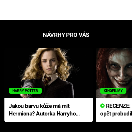
NÁVRHY PRO VÁS
HARRY POTTER
KINOFILMY
Jakou barvu kůže má mít
RECENZE: Smrtelné zlo se
Hermiona? Autorka Harryho
opět probudi
Pottera přišla s ráznou
přichází s n
odpovědí
hororovou n