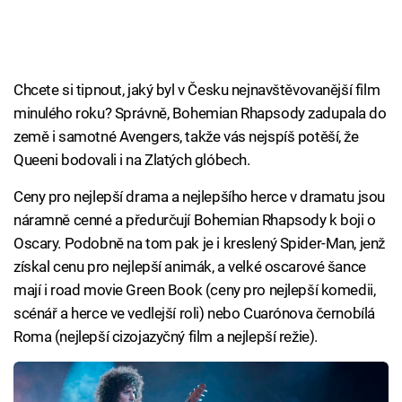
Chcete si tipnout, jaký byl v Česku nejnavštěvovanější film
minulého roku? Správně, Bohemian Rhapsody zadupala do
země i samotné Avengers, takže vás nejspíš potěší, že
Queeni bodovali i na Zlatých glóbech.
Ceny pro nejlepší drama a nejlepšího herce v dramatu jsou
náramně cenné a předurčují Bohemian Rhapsody k boji o
Oscary. Podobně na tom pak je i kreslený Spider-Man, jenž
získal cenu pro nejlepší animák, a velké oscarové šance
mají i road movie Green Book (ceny pro nejlepší komedii,
scénář a herce ve vedlejší roli) nebo Cuarónova černobílá
Roma (nejlepší cizojazyčný film a nejlepší režie).