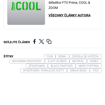
šéfeditor FTV Prima, COOL &
ZOOM
VŠECHNY ČLÁNKY AUTORA
SDÍLEJTE ČLÁNEK
ŠTÍTKY
FILM
ROMA
ZRODILA SE HVĚZDA
BOHEMIAN RHAPSODY
ZLATÝ GLÓBUS
MUZIKÁL
HEREC
SPIDER-MAN
BLACK PANTHER
MARY POPPINS
SPIDER-MAN: PARALELNÍ SVĚTY
GREEN BOOK
VICE