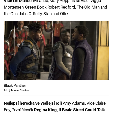
Vice
Lin Manuel Miranda, Mary Poppins se vrací Viggo
Mortensen, Green Book Robert Redford, The Old Man and
the Gun John C. Reilly, Stan and Ollie
Black Panther
Zdroj: Marvel Studios
Nejlepší herečka ve vedlejší roli
Amy Adams, Vice Claire
Foy, První člověk
Regina King, If Beale Street Could Talk