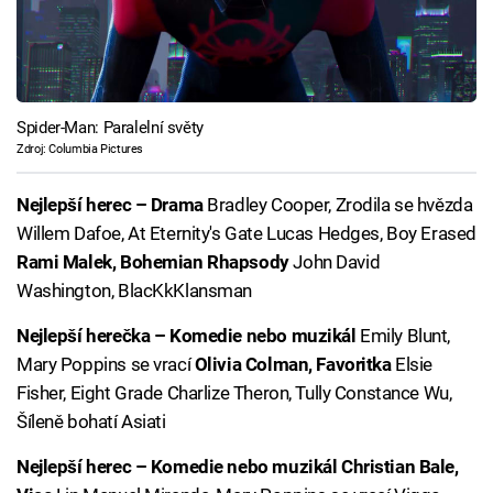
Spider-Man: Paralelní světy
Zdroj: Columbia Pictures
Nejlepší herec – Drama
Bradley Cooper, Zrodila se hvězda
Willem Dafoe, At Eternity's Gate Lucas Hedges, Boy Erased
Rami Malek, Bohemian Rhapsody
John David
Washington, BlacKkKlansman
Nejlepší herečka – Komedie nebo muzikál
Emily Blunt,
Mary Poppins se vrací
Olivia Colman, Favoritka
Elsie
Fisher, Eight Grade Charlize Theron, Tully Constance Wu,
Šíleně bohatí Asiati
Nejlepší herec – Komedie nebo muzikál
Christian Bale,