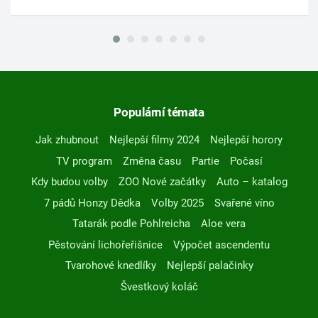
Populární témata
Jak zhubnout
Nejlepší filmy 2024
Nejlepší horory
TV program
Změna času
Partie
Počasí
Kdy budou volby
ZOO Nové začátky
Auto – katalog
7 pádů Honzy Dědka
Volby 2025
Svařené víno
Tatarák podle Pohlreicha
Aloe vera
Pěstování lichořeřišnice
Výpočet ascendentu
Tvarohové knedlíky
Nejlepší palačinky
Švestkový koláč