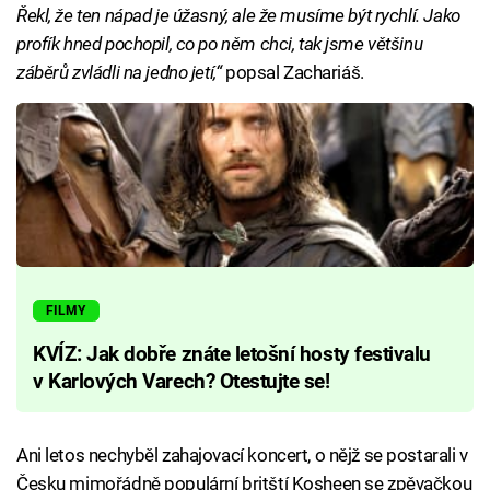
Řekl, že ten nápad je úžasný, ale že musíme být rychlí. Jako
profík hned pochopil, co po něm chci, tak jsme většinu
záběrů zvládli na jedno jetí,“
popsal Zachariáš.
FILMY
KVÍZ: Jak dobře znáte letošní hosty festivalu
v Karlových Varech? Otestujte se!
Ani letos nechyběl zahajovací koncert, o nějž se postarali v
Česku mimořádně populární britští Kosheen se zpěvačkou