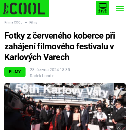
ŽIVĚ
Prima COOL
■
Filmy
STARHOUSE
BUFFY, PŘEMOŽITELKA UPÍRŮ
Trendy:
Fotky z červeného koberce při
ESCAPE
PLNEJ KOTEL
AVENGERS 5
zahájení filmového festivalu v
Karlových Varech
28. června 2024 18:35
FILMY
Radek Londin
Témata
Filmy
Seriály
Hry