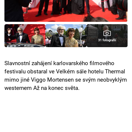
Cool Esport
Pořady
TV Program
31 fotografií
Sledujte prima+
Slavnostní zahájení karlovarského filmového
Přihlášení
festivalu obstaral ve Velkém sále hotelu Thermal
mimo jiné Viggo Mortensen se svým neobvyklým
westernem Až na konec světa.
Sledujte nás