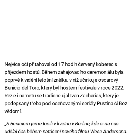
Nejvíce očí přitahoval od 17 hodin červený koberec s
příjezdem hostů. Během zahajovacího ceremoniálu byla
poprvé k vidění letošní znělka, v níž účinkuje oscarový
Benicio del Toro, který byl hostem festivalu v roce 2022.
Režie i námětu se tradičně ujal Ivan Zachariáš, který je
podepsaný třeba pod oceňovanými seriály Pustina či Bez
vědomí.
„S Beniciem jsme točili v květnu v Berlíně, kde si na nás
udělal čas během natáčení nového filmu Wese Andersona.