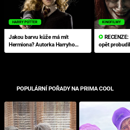
HARRY POTTER
KINOFILMY
Jakou barvu kůže má mít
RECENZE: Smrtelné zlo se
Hermiona? Autorka Harryho
opět probudi
Pottera přišla s ráznou
přichází s n
odpovědí
hororovou n
POPULÁRNÍ POŘADY NA PRIMA COOL