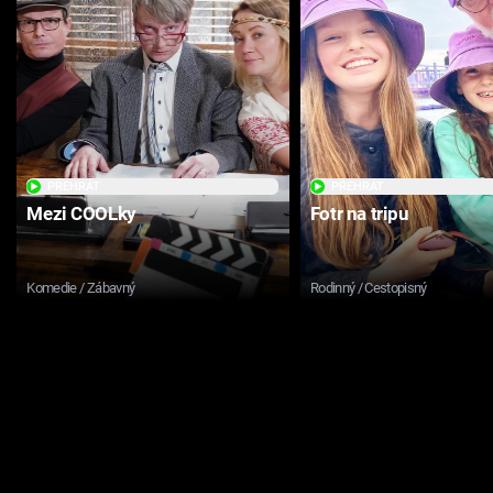
PŘEHRÁT
PŘEHRÁT
Mezi COOLky
Fotr na tripu
Komedie / Zábavný
Rodinný / Cestopisný