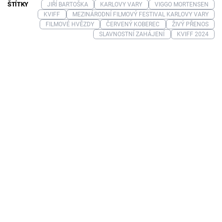
ŠTÍTKY
JIŘÍ BARTOŠKA
KARLOVY VARY
VIGGO MORTENSEN
KVIFF
MEZINÁRODNÍ FILMOVÝ FESTIVAL KARLOVY VARY
FILMOVÉ HVĚZDY
ČERVENÝ KOBEREC
ŽIVÝ PŘENOS
SLAVNOSTNÍ ZAHÁJENÍ
KVIFF 2024