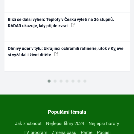
Blíží se další výheň: Teploty v Česku vyletí na 36 stupňů.
RADAR ukazuje, kdy přijde zvrat
Ohnivý úder v týlu: Ukrajinci ochromili rafinérie, útok v Kyjevě
si vyžádal i život dítěte
Populární témata
Jak zhubnout
Nejlepší filmy 2024
Nejlepší horory
TV program
Změna času
Partie
Počasí