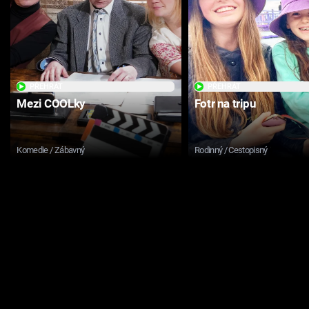
PŘEHRÁT
PŘEHRÁT
Mezi COOLky
Fotr na tripu
Komedie / Zábavný
Rodinný / Cestopisný