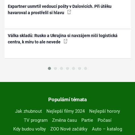
Expartner usmrtil vedoucí pošty v Dalovicích. Při útěku
havaroval a prostřelil si hlavu
Válka skladů: Rusko a Ukrajina si navzájem ničí logistická
centra, k míru to ale nevede
Populární témata
Jak zhubnout
Nejlepší filmy 2024
Nejlepší horory
TV program
Změna času
Partie
Počasí
Kdy budou volby
ZOO Nové začátky
Auto – katalog