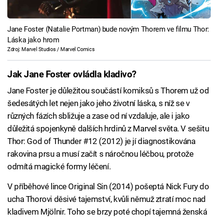
Jane Foster (Natalie Portman) bude novým Thorem ve filmu Thor:
Láska jako hrom
Zdroj: Marvel Studios / Marvel Comics
Jak Jane Foster ovládla kladivo?
Jane Foster je důležitou součástí komiksů s Thorem už od
šedesátých let nejen jako jeho životní láska, s níž se v
různých fázích sbližuje a zase od ní vzdaluje, ale i jako
důležitá spojenkyně dalších hrdinů z Marvel světa. V sešitu
Thor: God of Thunder #12 (2012) je jí diagnostikována
rakovina prsu a musí začít s náročnou léčbou, protože
odmítá magické formy léčení.
V příběhové lince Original Sin (2014) pošeptá Nick Fury do
ucha Thorovi děsivé tajemství, kvůli němuž ztratí moc nad
kladivem Mjölnir. Toho se brzy poté chopí tajemná ženská