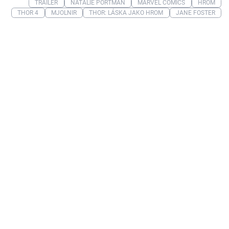
TRAILER
NATALIE PORTMAN
MARVEL COMICS
HROM
THOR 4
MJOLNIR
THOR: LÁSKA JAKO HROM
JANE FOSTER