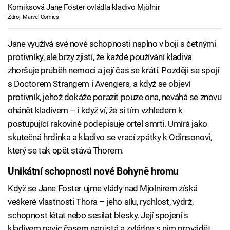
Komiksová Jane Foster ovládla kladivo Mjölnir
Zdroj: Marvel Comics
Jane využívá své nové schopnosti naplno v boji s četnými
protivníky, ale brzy zjistí, že každé používání kladiva
zhoršuje průběh nemoci a její čas se krátí. Později se spojí
s Doctorem Strangem i Avengers, a když se objeví
protivník, jehož dokáže porazit pouze ona, neváhá se znovu
ohánět kladivem – i když ví, že si tím vzhledem k
postupující rakovině podepisuje ortel smrti. Umírá jako
skutečná hrdinka a kladivo se vrací zpátky k Odinsonovi,
který se tak opět stává Thorem.
Unikátní schopnosti nové Bohyně hromu
Když se Jane Foster ujme vlády nad Mjolnirem získá
veškeré vlastnosti Thora – jeho sílu, rychlost, výdrž,
schopnost létat nebo sesílat blesky. Její spojení s
kladivem navíc časem narůstá a zvládne s ním provádět