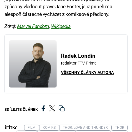
způsoby vládnout právě Jane Foster, jejíž příběh má
alespoň částečně vycházet z komiksové předlohy.
Zdroj:
Marvel Fandom
,
Wikipedia
Radek Londin
redaktor FTV Prima
VŠECHNY ČLÁNKY AUTORA
SDÍLEJTE ČLÁNEK
ŠTÍTKY
FILM
KOMIKS
THOR: LOVE AND THUNDER
THOR