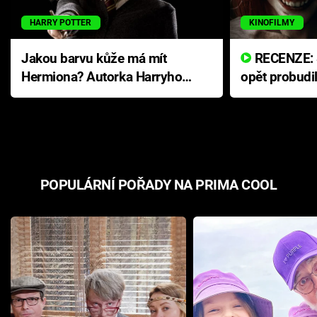
HARRY POTTER
KINOFILMY
Jakou barvu kůže má mít
RECENZE: Smrtelné zlo se
Hermiona? Autorka Harryho
opět probudi
Pottera přišla s ráznou
přichází s n
odpovědí
hororovou n
POPULÁRNÍ POŘADY NA PRIMA COOL