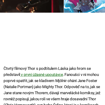
Cool Esport
Pořady
TV Program
Sledujte prima+
Přihlášení
Čtvrtý filmový Thor s podtitulem Láska jako hrom se
Sledujte nás
představil
v první úžasné upoutávce
. Fanoušci v ní mohou
poprvé spatřit, jak se kladivem Mjölnir ohání Jane Foster
(Natalie Portman) jako Mighty Thor. Odpověď na to, jak se
Jane stane novým Thorem, dávají marvelácké komiksy, jež
rovněž popisují, jakou roli ve všem hraje dosavadní Thor