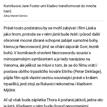
Komiksová Jane Foster umí kladivo transformovat do mnoha
tvarů
Zdroj: Marvel Comics
Právě touto podstatou by se mohl zabývat i film Láska
jako hrom, protože se v něm jistě bude řešit i původ další
ohromně mocné zbraně schopné zabíjet samotné bohy,
kterou je Necrosword, jímž se ohání záporák Gorr, řezník
bohů. V komiksech stvoření Necroswordu souvisí s
mimozemským symbiontem a je tedy navázáno na
Venoma, ale jelikož se mluví o tom, že se do filmu vrátí i
postava obřího trpasličího kováře Eitriho (Peter Dinklage),
půjde film spíš vlastní cestou související právě s králem
trpaslíků, jenž stojí za Rukavicí nekonečna i kladivem
Mjölnir.
Ať už však bude zápletka Thora 4 podaná jakkoli, jedna věc
je jistá. Kladivem v něm bude dosud nepoznanými