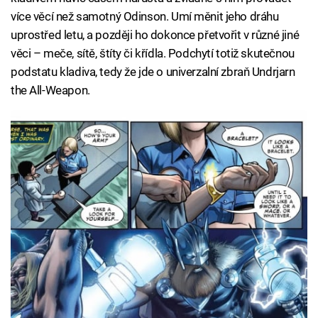
více věcí než samotný Odinson. Umí měnit jeho dráhu
uprostřed letu, a později ho dokonce přetvořit v různé jiné
věci – meče, sítě, štíty či křídla. Podchytí totiž skutečnou
podstatu kladiva, tedy že jde o univerzalní zbraň Undrjarn
the All-Weapon.