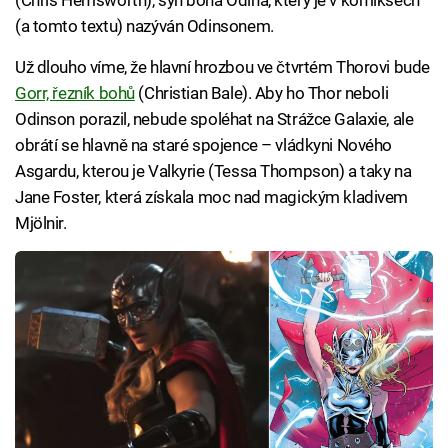
(Chris Hemsworth), syn boha Ódina, který je v komiksech
(a tomto textu) nazýván Odinsonem.
Už dlouho víme, že hlavní hrozbou ve čtvrtém Thorovi bude
Gorr, řezník bohů
(Christian Bale). Aby ho Thor neboli
Odinson porazil, nebude spoléhat na Strážce Galaxie, ale
obrátí se hlavně na staré spojence – vládkyni Nového
Asgardu, kterou je Valkyrie (Tessa Thompson) a taky na
Jane Foster, která získala moc nad magickým kladivem
Mjölnir.