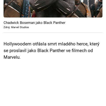
Cool Esport
Pořady
Chadwick Boseman jako Black Panther
TV Program
Zdroj: Marvel Studios
Sledujte prima+
Hollywoodem otřásla smrt mladého herce, který
se proslavil jako Black Panther ve filmech od
Přihlášení
Marvelu.
Sledujte nás