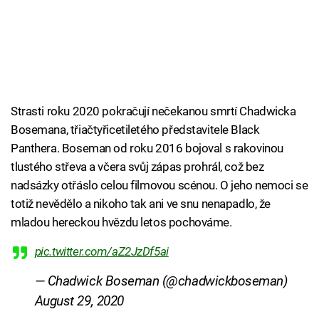
Strasti roku 2020 pokračují nečekanou smrtí Chadwicka
Bosemana, třiačtyřicetiletého představitele Black
Panthera. Boseman od roku 2016 bojoval s rakovinou
tlustého střeva a včera svůj zápas prohrál, což bez
nadsázky otřáslo celou filmovou scénou. O jeho nemoci se
totiž nevědělo a nikoho tak ani ve snu nenapadlo, že
mladou hereckou hvězdu letos pochováme.
pic.twitter.com/aZ2JzDf5ai
— Chadwick Boseman (@chadwickboseman)
August 29, 2020