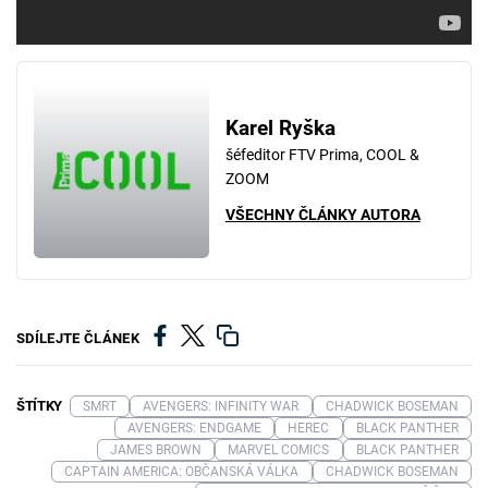
Karel Ryška
šéfeditor FTV Prima, COOL &
ZOOM
VŠECHNY ČLÁNKY AUTORA
SDÍLEJTE ČLÁNEK
ŠTÍTKY
SMRT
AVENGERS: INFINITY WAR
CHADWICK BOSEMAN
AVENGERS: ENDGAME
HEREC
BLACK PANTHER
JAMES BROWN
MARVEL COMICS
BLACK PANTHER
CAPTAIN AMERICA: OBČANSKÁ VÁLKA
CHADWICK BOSEMAN