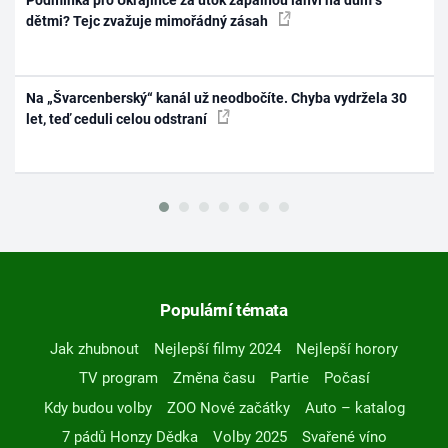
Podmínka pro Ukrajince za útok zápalnou lahví na dům s
dětmi? Tejc zvažuje mimořádný zásah
Na „Švarcenberský“ kanál už neodbočíte. Chyba vydržela 30
let, teď ceduli celou odstraní
Populární témata
Jak zhubnout
Nejlepší filmy 2024
Nejlepší horory
TV program
Změna času
Partie
Počasí
Kdy budou volby
ZOO Nové začátky
Auto – katalog
7 pádů Honzy Dědka
Volby 2025
Svařené víno