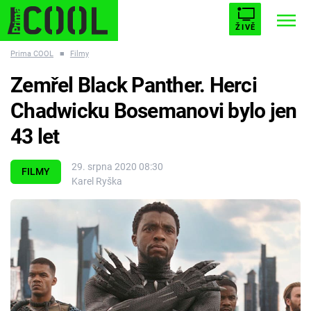
ŽIVĚ
Prima COOL
■
Filmy
STARHOUSE
BUFFY, PŘEMOŽITELKA UPÍRŮ
Trendy:
Zemřel Black Panther. Herci
ESCAPE
PLNEJ KOTEL
AVENGERS 5
Chadwicku Bosemanovi bylo jen
43 let
29. srpna 2020 08:30
FILMY
Karel Ryška
Témata
Filmy
Seriály
Hry