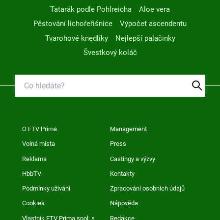
Tatarák podle Pohlreicha
Aloe vera
Pěstování lichořeřišnice
Výpočet ascendentu
Tvarohové knedlíky
Nejlepší palačinky
Švestkový koláč
O FTV Prima
Management
Volná místa
Press
Reklama
Castingy a výzvy
HbbTV
Kontakty
Podmínky užívání
Zpracování osobních údajů
Cookies
Nápověda
Vlastník FTV Prima spol. s
Redakce