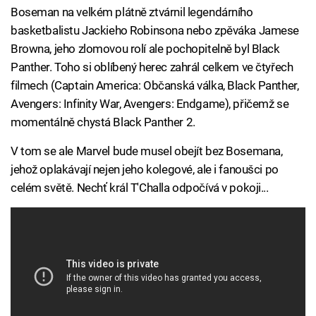
Boseman na velkém plátně ztvárnil legendárního
basketbalistu Jackieho Robinsona nebo zpěváka Jamese
Browna, jeho zlomovou rolí ale pochopitelně byl Black
Panther. Toho si oblíbený herec zahrál celkem ve čtyřech
filmech (Captain America: Občanská válka, Black Panther,
Avengers: Infinity War, Avengers: Endgame), přičemž se
momentálně chystá Black Panther 2.
V tom se ale Marvel bude musel obejít bez Bosemana,
jehož oplakávají nejen jeho kolegové, ale i fanoušci po
celém světě. Nechť král T'Challa odpočívá v pokoji...