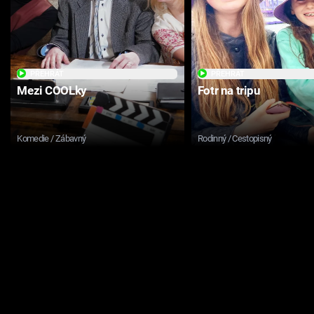
PŘEHRÁT
PŘEHRÁT
Mezi COOLky
Fotr na tripu
Komedie / Zábavný
Rodinný / Cestopisný