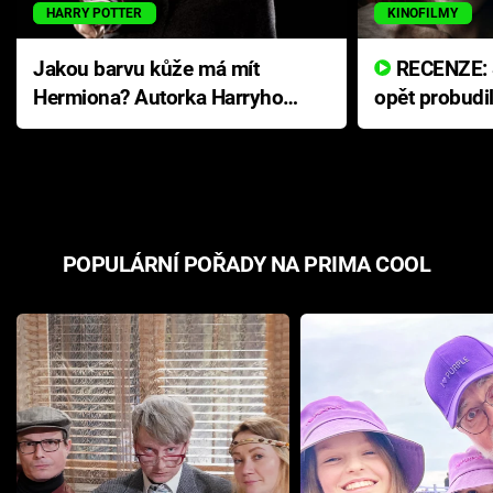
HARRY POTTER
KINOFILMY
Jakou barvu kůže má mít
RECENZE: Smrtelné zlo se
Hermiona? Autorka Harryho
opět probudi
Pottera přišla s ráznou
přichází s n
odpovědí
hororovou n
POPULÁRNÍ POŘADY NA PRIMA COOL