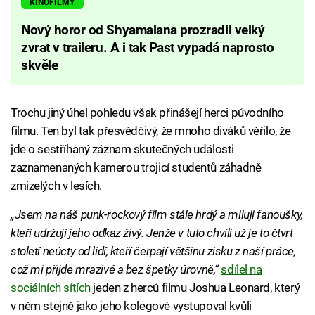
KINOFILMY
Nový horor od Shyamalana prozradil velký
zvrat v traileru. A i tak Past vypadá naprosto
skvěle
Trochu jiný úhel pohledu však přinášejí herci původního
filmu. Ten byl tak přesvědčivý, že mnoho diváků věřilo, že
jde o sestříhaný záznam skutečných události
zaznamenaných kamerou trojicí studentů záhadně
zmizelých v lesích.
„Jsem na náš punk-rockový film stále hrdý a miluji fanoušky,
kteří udržují jeho odkaz živý. Jenže v tuto chvíli už je to čtvrt
století neúcty od lidí, kteří čerpají většinu zisku z naší práce,
což mi přijde mrazivé a bez špetky úrovně,“
sdílel na
sociálních sítích
jeden z herců filmu Joshua Leonard, který
v něm stejně jako jeho kolegové vystupoval kvůli