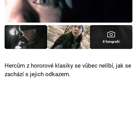
Cool Esport
Pořady
TV Program
8 fotografií
Sledujte prima+
Hercům z hororové klasiky se vůbec nelíbí, jak se
Přihlášení
zachází s jejich odkazem.
Sledujte nás