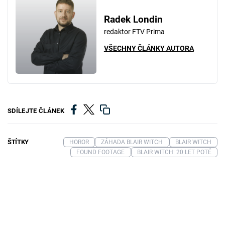
Radek Londin
redaktor FTV Prima
VŠECHNY ČLÁNKY AUTORA
SDÍLEJTE ČLÁNEK
ŠTÍTKY
HOROR
ZÁHADA BLAIR WITCH
BLAIR WITCH
FOUND FOOTAGE
BLAIR WITCH: 20 LET POTÉ