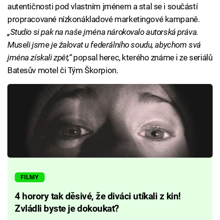
autentičnosti pod vlastním jménem a stal se i součástí
propracované nízkonákladové marketingové kampaně.
„Studio si pak na naše jména nárokovalo autorská práva.
Museli jsme je žalovat u federálního soudu, abychom svá
jména získali zpět,“
popsal herec, kterého známe i ze seriálů
Batesův motel či Tým Škorpion.
FILMY
4 horory tak děsivé, že diváci utíkali z kin!
Zvládli byste je dokoukat?