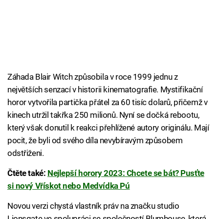
Záhada Blair Witch způsobila v roce 1999 jednu z
největších senzací v historii kinematografie. Mystifikační
horor vytvořila partička přátel za 60 tisíc dolarů, přičemž v
kinech utržil takřka 250 milionů. Nyní se dočká rebootu,
který však donutil k reakci přehlížené autory originálu. Mají
pocit, že byli od svého díla nevybíravým způsobem
odstřiženi.
Čtěte také:
Nejlepší horory 2023: Chcete se bát? Pusťte
si nový Vřískot nebo Medvídka Pú
Novou verzi chystá vlastník práv na značku studio
Lionsgate ve spolupráci se společností Blumhouse, která