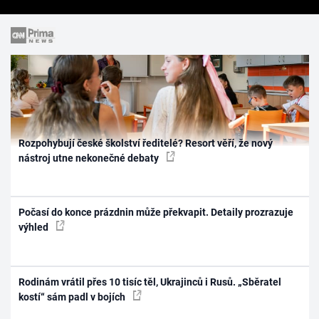
Rozpohybují české školství ředitelé? Resort věří, že nový
nástroj utne nekonečné debaty
Počasí do konce prázdnin může překvapit. Detaily prozrazuje
výhled
Rodinám vrátil přes 10 tisíc těl, Ukrajinců i Rusů. „Sběratel
kostí“ sám padl v bojích