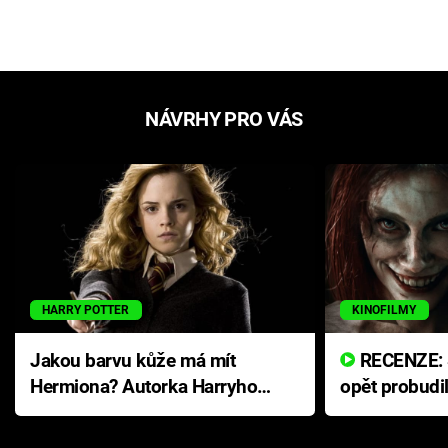
NÁVRHY PRO VÁS
HARRY POTTER
KINOFILMY
Jakou barvu kůže má mít
RECENZE: Smrtelné zlo se
Hermiona? Autorka Harryho
opět probudi
Pottera přišla s ráznou
přichází s n
odpovědí
hororovou n