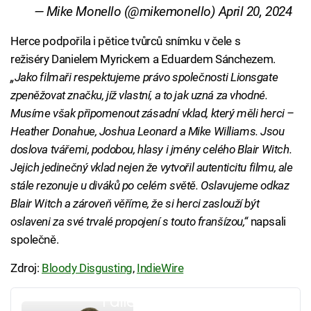
— Mike Monello (@mikemonello)
April 20, 2024
Herce podpořila i pětice tvůrců snímku v čele s
režiséry Danielem Myrickem a Eduardem Sánchezem.
„Jako filmaři respektujeme právo společnosti Lionsgate
zpeněžovat značku, jíž vlastní, a to jak uzná za vhodné.
Musíme však připomenout zásadní vklad, který měli herci –
Heather Donahue, Joshua Leonard a Mike Williams. Jsou
doslova tvářemi, podobou, hlasy i jmény celého Blair Witch.
Jejich jedinečný vklad nejen že vytvořil autenticitu filmu, ale
stále rezonuje u diváků po celém světě. Oslavujeme odkaz
Blair Witch a zároveň věříme, že si herci zaslouží být
oslaveni za své trvalé propojení s touto franšízou,“
napsali
společně.
Zdroj:
Bloody Disgusting
,
IndieWire
Failed to fetch