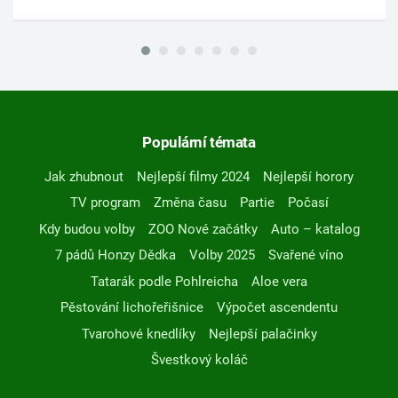
Populární témata
Jak zhubnout
Nejlepší filmy 2024
Nejlepší horory
TV program
Změna času
Partie
Počasí
Kdy budou volby
ZOO Nové začátky
Auto – katalog
7 pádů Honzy Dědka
Volby 2025
Svařené víno
Tatarák podle Pohlreicha
Aloe vera
Pěstování lichořeřišnice
Výpočet ascendentu
Tvarohové knedlíky
Nejlepší palačinky
Švestkový koláč