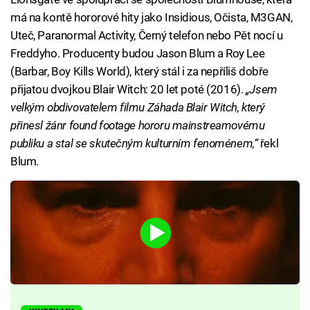
má na kontě hororové hity jako Insidious, Očista, M3GAN,
Uteč, Paranormal Activity, Černý telefon nebo Pět nocí u
Freddyho. Producenty budou Jason Blum a Roy Lee
(Barbar, Boy Kills World), který stál i za nepříliš dobře
přijatou dvojkou Blair Witch: 20 let poté (2016).
„Jsem
velkým obdivovatelem filmu Záhada Blair Witch, který
přinesl žánr found footage hororu mainstreamovému
publiku a stal se skutečným kulturním fenoménem,“
řekl
Blum.