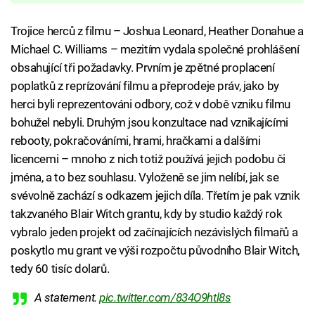
Trojice herců z filmu – Joshua Leonard, Heather Donahue a
Michael C. Williams – mezitím vydala společné prohlášení
obsahující tři požadavky. Prvním je zpětné proplacení
poplatků z reprízování filmu a přeprodeje práv, jako by
herci byli reprezentováni odbory, což v době vzniku filmu
bohužel nebyli. Druhým jsou konzultace nad vznikajícími
rebooty, pokračováními, hrami, hračkami a dalšími
licencemi – mnoho z nich totiž používá jejich podobu či
jména, a to bez souhlasu. Vyloženě se jim nelíbí, jak se
svévolně zachází s odkazem jejich díla. Třetím je pak vznik
takzvaného Blair Witch grantu, kdy by studio každý rok
vybralo jeden projekt od začínajících nezávislých filmařů a
poskytlo mu grant ve výši rozpočtu původního Blair Witch,
tedy 60 tisíc dolarů.
A statement.
pic.twitter.com/834O9htl8s