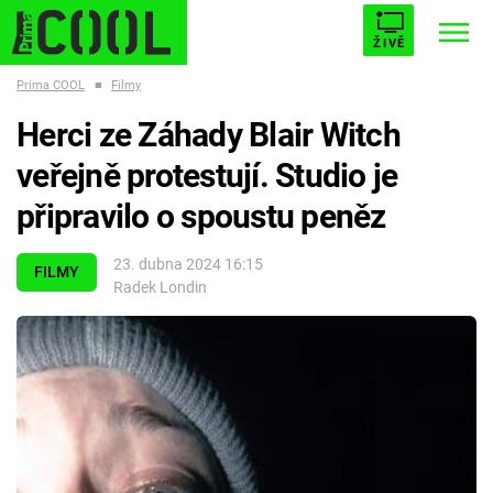
ŽIVĚ
Prima COOL
■
Filmy
STARHOUSE
BUFFY, PŘEMOŽITELKA UPÍRŮ
Trendy:
Herci ze Záhady Blair Witch
ESCAPE
PLNEJ KOTEL
AVENGERS 5
veřejně protestují. Studio je
připravilo o spoustu peněz
23. dubna 2024 16:15
FILMY
Radek Londin
Témata
Filmy
Seriály
Hry