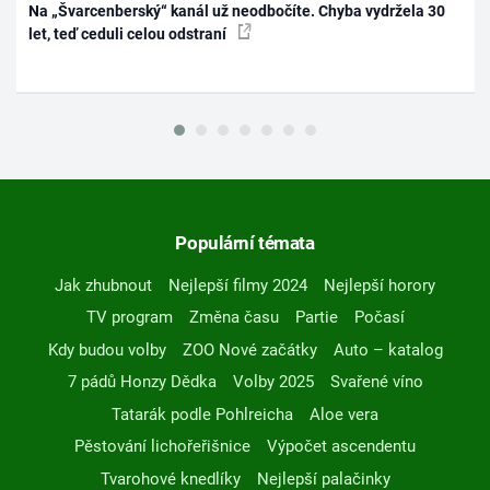
Na „Švarcenberský“ kanál už neodbočíte. Chyba vydržela 30
let, teď ceduli celou odstraní
Populární témata
Jak zhubnout
Nejlepší filmy 2024
Nejlepší horory
TV program
Změna času
Partie
Počasí
Kdy budou volby
ZOO Nové začátky
Auto – katalog
7 pádů Honzy Dědka
Volby 2025
Svařené víno
Tatarák podle Pohlreicha
Aloe vera
Pěstování lichořeřišnice
Výpočet ascendentu
Tvarohové knedlíky
Nejlepší palačinky