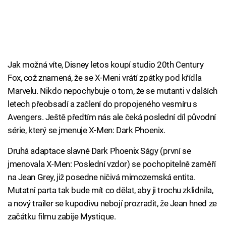
Jak možná víte, Disney letos koupí studio 20th Century
Fox, což znamená, že se X-Meni vrátí zpátky pod křídla
Marvelu. Nikdo nepochybuje o tom, že se mutanti v dalších
letech přeobsadí a začlení do propojeného vesmíru s
Avengers. Ještě předtím nás ale čeká poslední díl původní
série, který se jmenuje X-Men: Dark Phoenix.
Druhá adaptace slavné Dark Phoenix Ságy (první se
jmenovala X-Men: Poslední vzdor) se pochopitelně zaměří
na Jean Grey, již posedne ničivá mimozemská entita.
Mutatní parta tak bude mít co dělat, aby ji trochu zklidnila,
a nový trailer se kupodivu nebojí prozradit, že Jean hned ze
začátku filmu zabije Mystique.