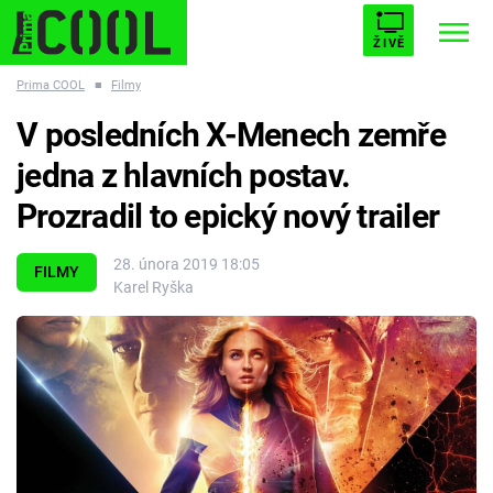
ŽIVĚ
Prima COOL
■
Filmy
STARHOUSE
BUFFY, PŘEMOŽITELKA UPÍRŮ
Trendy:
V posledních X-Menech zemře
ESCAPE
PLNEJ KOTEL
AVENGERS 5
jedna z hlavních postav.
Prozradil to epický nový trailer
28. února 2019 18:05
FILMY
Karel Ryška
Témata
Filmy
Seriály
Hry