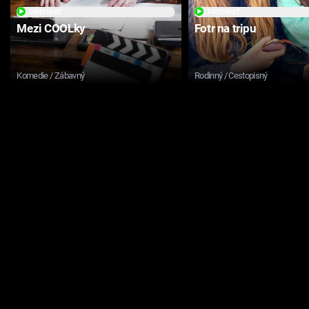
PŘEHRÁT
PŘEHRÁT
Mezi COOLky
Fotr na tripu
Komedie / Zábavný
Rodinný / Cestopisný