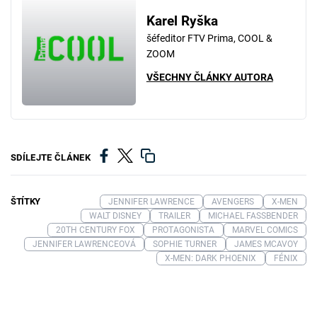
Karel Ryška
šéfeditor FTV Prima, COOL &
ZOOM
VŠECHNY ČLÁNKY AUTORA
SDÍLEJTE ČLÁNEK
ŠTÍTKY
JENNIFER LAWRENCE
AVENGERS
X-MEN
WALT DISNEY
TRAILER
MICHAEL FASSBENDER
20TH CENTURY FOX
PROTAGONISTA
MARVEL COMICS
JENNIFER LAWRENCEOVÁ
SOPHIE TURNER
JAMES MCAVOY
X-MEN: DARK PHOENIX
FÉNIX