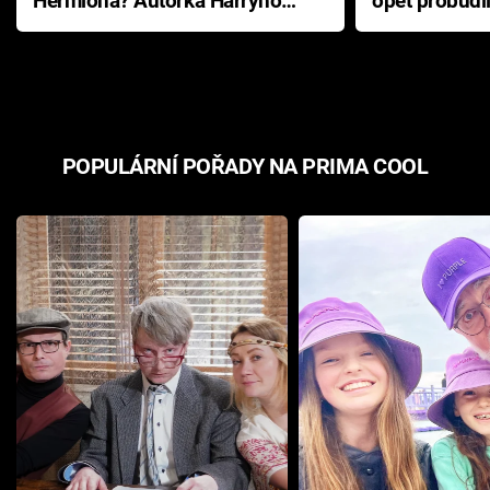
Hermiona? Autorka Harryho
opět probudi
Pottera přišla s ráznou
přichází s n
odpovědí
hororovou n
POPULÁRNÍ POŘADY NA PRIMA COOL