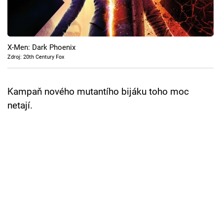
Cool Esport
Pořady
X-Men: Dark Phoenix
TV Program
Zdroj: 20th Century Fox
Sledujte prima+
Kampaň nového mutantího bijáku toho moc
netají.
Přihlášení
Sledujte nás