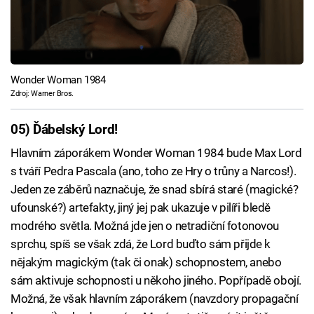
Wonder Woman 1984
Zdroj: Warner Bros.
05) Ďábelský Lord!
Hlavním záporákem Wonder Woman 1984 bude Max Lord
s tváří Pedra Pascala (ano, toho ze Hry o trůny a Narcos!).
Jeden ze záběrů naznačuje, že snad sbírá staré (magické?
ufounské?) artefakty, jiný jej pak ukazuje v pilíři bledě
modrého světla. Možná jde jen o netradiční fotonovou
sprchu, spíš se však zdá, že Lord buďto sám přijde k
nějakým magickým (tak či onak) schopnostem, anebo
sám aktivuje schopnosti u někoho jiného. Popřípadě obojí.
Možná, že však hlavním záporákem (navzdory propagační