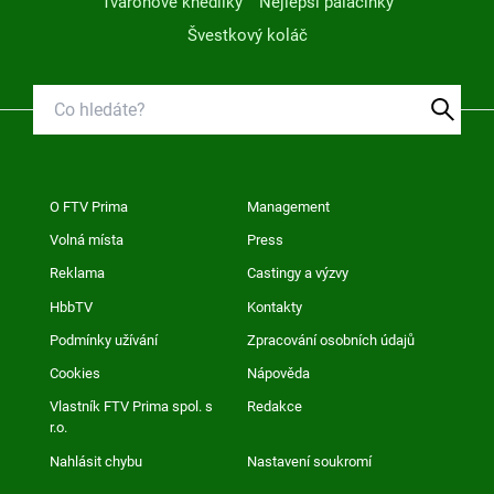
Tvarohové knedlíky
Nejlepší palačinky
Švestkový koláč
O FTV Prima
Management
Volná místa
Press
Reklama
Castingy a výzvy
HbbTV
Kontakty
Podmínky užívání
Zpracování osobních údajů
Cookies
Nápověda
Vlastník FTV Prima spol. s
Redakce
r.o.
Nahlásit chybu
Nastavení soukromí