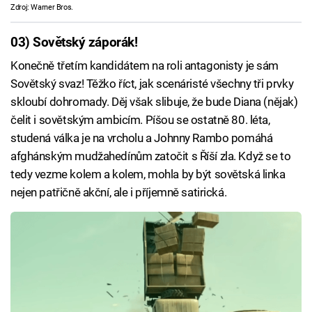
Zdroj: Warner Bros.
03) Sovětský záporák!
Konečně třetím kandidátem na roli antagonisty je sám
Sovětský svaz! Těžko říct, jak scenáristé všechny tři prvky
skloubí dohromady. Děj však slibuje, že bude Diana (nějak)
čelit i sovětským ambicím. Píšou se ostatně 80. léta,
studená válka je na vrcholu a Johnny Rambo pomáhá
afghánským mudžahedínům zatočit s Říší zla. Když se to
tedy vezme kolem a kolem, mohla by být sovětská linka
nejen patřičně akční, ale i příjemně satirická.