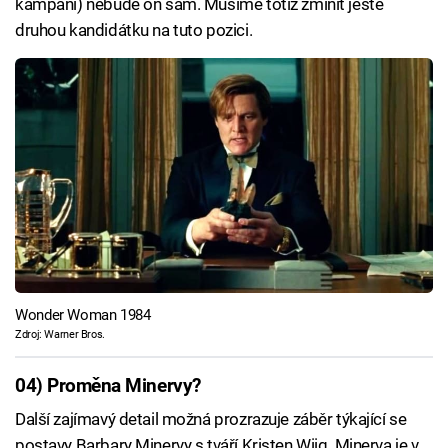
kampani) nebude on sám. Musíme totiž zmínit ještě
druhou kandidátku na tuto pozici.
Wonder Woman 1984
Zdroj: Warner Bros.
04) Proměna Minervy?
Další zajímavý detail možná prozrazuje záběr týkající se
postavy Barbary Minervy s tváří Kristen Wiig. Minerva je v