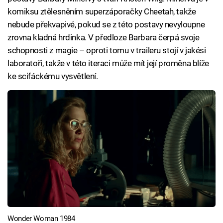
komiksu ztělesněním superzáporačky Cheetah, takže
nebude překvapivé, pokud se z této postavy nevyloupne
zrovna kladná hrdinka. V předloze Barbara čerpá svoje
schopnosti z magie – oproti tomu v traileru stojí v jakési
laboratoři, takže v této iteraci může mít její proměna blíže
ke scifáckému vysvětlení.
Wonder Woman 1984