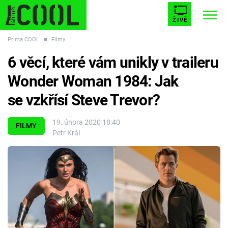
ŽIVĚ
Prima COOL
■
Filmy
STARHOUSE
BUFFY, PŘEMOŽITELKA UPÍRŮ
Trendy:
6 věcí, které vám unikly v traileru
ESCAPE
PLNEJ KOTEL
AVENGERS 5
Wonder Woman 1984: Jak
se vzkřísí Steve Trevor?
19. února 2020 18:40
FILMY
Petr Král
Témata
Filmy
Seriály
Hry