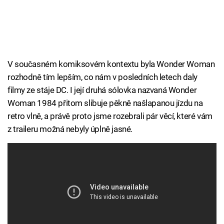
V současném komiksovém kontextu byla Wonder Woman
rozhodně tím lepším, co nám v posledních letech daly
filmy ze stáje DC. I její druhá sólovka nazvaná Wonder
Woman 1984 přitom slibuje pěkně našlapanou jízdu na
retro vlně, a právě proto jsme rozebrali pár věcí, které vám
z traileru možná nebyly úplně jasné.