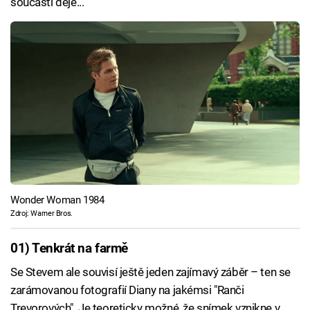
součástí děje...
Wonder Woman 1984
Zdroj: Warner Bros.
01) Tenkrát na farmě
Se Stevem ale souvisí ještě jeden zajímavý záběr – ten se
zarámovanou fotografií Diany na jakémsi "Ranči
Trevorových". Je teoreticky možné, že snímek vznikne v