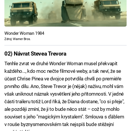
Wonder Woman 1984
Zdroj: Warner Bros.
02) Návrat Stevea Trevora
Tenhle zvrat ve druhé Wonder Woman musel překvapit
každého..., kdo moc nečte filmové weby, a tak neví, že se
účast Chrise Pinea ve dvojce potvrdila chvíli po premiéře
prvního dílu. Ano, Steve Trevor je (nějak) naživu, mohl vám
však uniknout náznak vysvětlení jeho přítomnosti. V jedné
části traileru totiž Lord říká, že Diana dostane, "co si přeje",
ale později zmíní, že ji to bude něco stát – což by mohlo
souviset s jeho "magickým krystalem". Smlouva s ďáblem
v rouše byznysmenovském tak nejspíš bude stěžejní