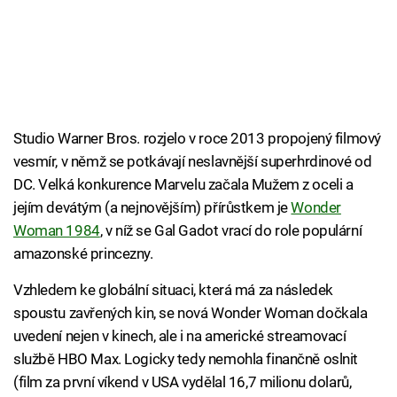
Studio Warner Bros. rozjelo v roce 2013 propojený filmový
vesmír, v němž se potkávají neslavnější superhrdinové od
DC. Velká konkurence Marvelu začala Mužem z oceli a
jejím devátým (a nejnovějším) přírůstkem je
Wonder
Woman 1984
, v níž se Gal Gadot vrací do role populární
amazonské princezny.
Vzhledem ke globální situaci, která má za následek
spoustu zavřených kin, se nová Wonder Woman dočkala
uvedení nejen v kinech, ale i na americké streamovací
službě HBO Max. Logicky tedy nemohla finančně oslnit
(film za první víkend v USA vydělal 16,7 milionu dolarů,