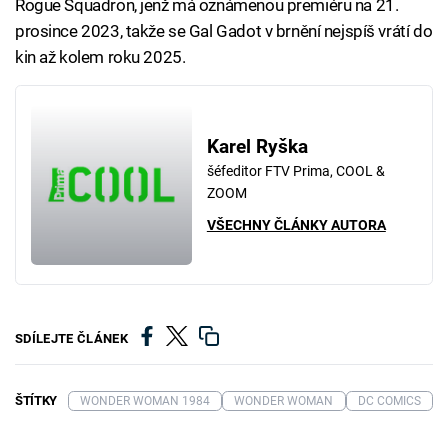
Rogue Squadron, jenž má oznámenou premiéru na 21.
prosince 2023, takže se Gal Gadot v brnění nejspíš vrátí do
kin až kolem roku 2025.
Karel Ryška
šéfeditor FTV Prima, COOL &
ZOOM
VŠECHNY ČLÁNKY AUTORA
SDÍLEJTE ČLÁNEK
ŠTÍTKY
WONDER WOMAN 1984
WONDER WOMAN
DC COMICS