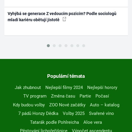
Vyhýbá se generace Z vedoucím pozicím? Podle sociologů
mladí kariéru obětují jistotě
Populární témata
Jak zhubnout
Nejlepší filmy 2024
Nejlepší horory
TV program
Změna času
Partie
Počasí
Kdy budou volby
ZOO Nové začátky
Auto – katalog
7 pádů Honzy Dědka
Volby 2025
Svařené víno
Tatarák podle Pohlreicha
Aloe vera
Pěstování lichořeřišnice
Výpočet ascendentu