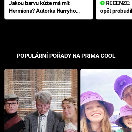
Jakou barvu kůže má mít
RECENZE: Smrtelné zlo se
Hermiona? Autorka Harryho
opět probudi
Pottera přišla s ráznou
přichází s n
odpovědí
hororovou n
POPULÁRNÍ POŘADY NA PRIMA COOL