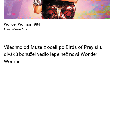
Cool Esport
Pořady
Wonder Woman 1984
TV Program
Zdroj: Warner Bros.
Sledujte prima+
Všechno od Muže z oceli po Birds of Prey si u
diváků bohužel vedlo lépe než nová Wonder
Přihlášení
Woman.
Sledujte nás