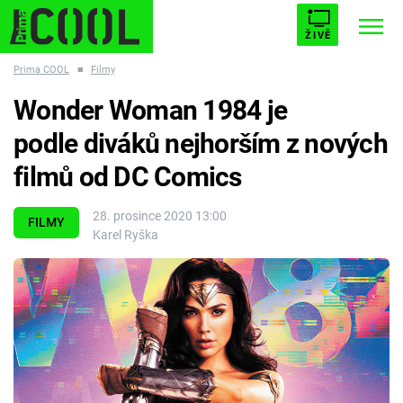
ŽIVĚ
Prima COOL
■
Filmy
STARHOUSE
BUFFY, PŘEMOŽITELKA UPÍRŮ
Trendy:
Wonder Woman 1984 je
ESCAPE
PLNEJ KOTEL
AVENGERS 5
podle diváků nejhorším z nových
filmů od DC Comics
28. prosince 2020 13:00
FILMY
Karel Ryška
Témata
Filmy
Seriály
Hry