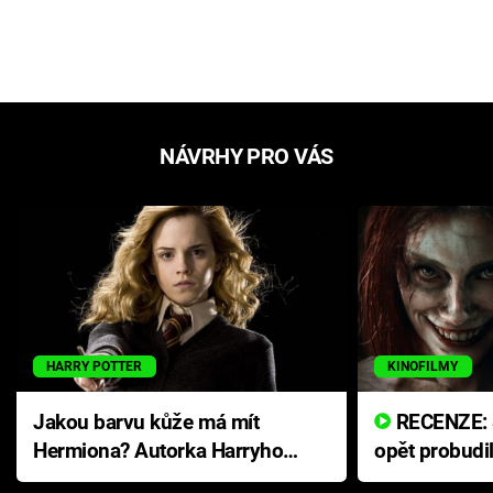
NÁVRHY PRO VÁS
HARRY POTTER
KINOFILMY
Jakou barvu kůže má mít
RECENZE: Smrtelné zlo se
Hermiona? Autorka Harryho
opět probudi
Pottera přišla s ráznou
přichází s n