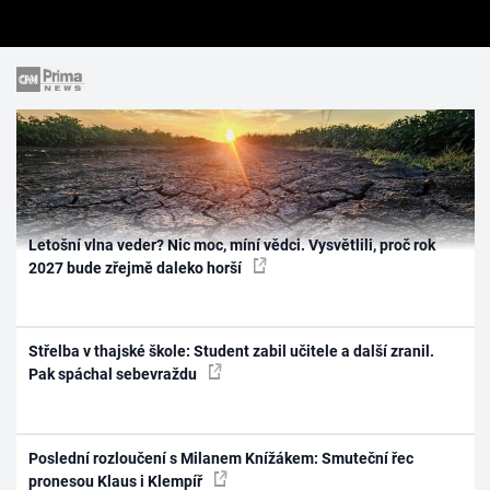
Letošní vlna veder? Nic moc, míní vědci. Vysvětlili, proč rok
2027 bude zřejmě daleko horší
Střelba v thajské škole: Student zabil učitele a další zranil.
Pak spáchal sebevraždu
Poslední rozloučení s Milanem Knížákem: Smuteční řec
pronesou Klaus i Klempíř