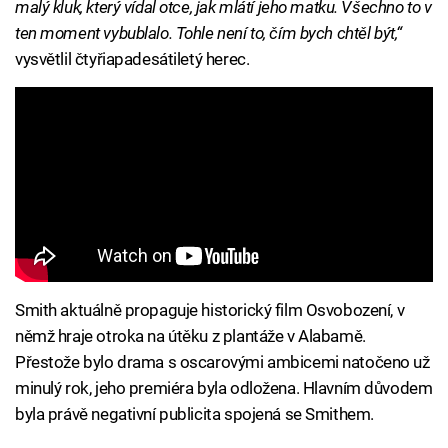
malý kluk, který vídal otce, jak mlátí jeho matku. Všechno to v
ten moment vybublalo. Tohle není to, čím bych chtěl být,“
vysvětlil čtyřiapadesátiletý herec.
Smith aktuálně propaguje historický film Osvobození, v
němž hraje otroka na útěku z plantáže v Alabamě.
Přestože bylo drama s oscarovými ambicemi natočeno už
minulý rok, jeho premiéra byla odložena. Hlavním důvodem
byla právě negativní publicita spojená se Smithem.