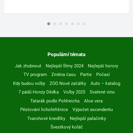
Populární témata
Jak zhubnout
Nejlepší filmy 2024
Nejlepší horory
TV program
Změna času
Partie
Počasí
Kdy budou volby
ZOO Nové začátky
Auto – katalog
7 pádů Honzy Dědka
Volby 2025
Svařené víno
Tatarák podle Pohlreicha
Aloe vera
Pěstování lichořeřišnice
Výpočet ascendentu
Tvarohové knedlíky
Nejlepší palačinky
Švestkový koláč