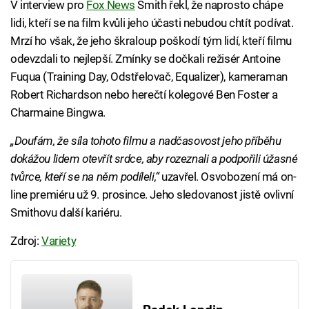
V interview pro
Fox News
Smith řekl, že naprosto chápe
lidi, kteří se na film kvůli jeho účasti nebudou chtít podívat.
Mrzí ho však, že jeho škraloup poškodí tým lidí, kteří filmu
odevzdali to nejlepší. Zmínky se dočkali režisér Antoine
Fuqua (Training Day, Odstřelovač, Equalizer), kameraman
Robert Richardson nebo herečtí kolegové Ben Foster a
Charmaine Bingwa.
„Doufám, že síla tohoto filmu a nadčasovost jeho příběhu
dokážou lidem otevřít srdce, aby rozeznali a podpořili úžasné
tvůrce, kteří se na něm podíleli,“
uzavřel. Osvobození má on-
line premiéru už 9. prosince. Jeho sledovanost jistě ovlivní
Smithovu další kariéru.
Zdroj:
Variety