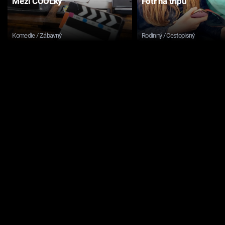
Mezi COOLky
Fotr na tripu
Komedie / Zábavný
Rodinný / Cestopisný