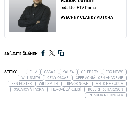
Radek Londin
redaktor FTV Prima
VŠECHNY ČLÁNKY AUTORA
SDÍLEJTE ČLÁNEK
ŠTÍTKY
FILM
OSCAR
KAUZA
CELEBRITY
FOX NEWS
WILL SMITH
CENY OSCAR
CEREMONIÁL CEN AKADEMIE
BEN FOSTER
WILL SMITH
TREVOR NOAH
ANTOINE FUQUA
OSCAROVÁ FACKA
FILMOVÉ ZÁKULISÍ
ROBERT RICHARDSON
CHARMAINE BINGWA