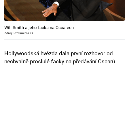
Cool Esport
Pořady
Will Smith a jeho facka na Oscarech
TV Program
Zdroj: Profimedia.cz
Sledujte prima+
Hollywoodská hvězda dala první rozhovor od
nechvalně proslulé facky na předávání Oscarů.
Přihlášení
Sledujte nás