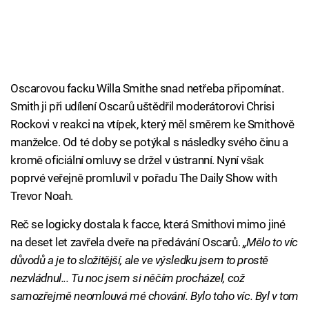
Oscarovou facku Willa Smithe snad netřeba připomínat.
Smith ji při udílení Oscarů uštědřil moderátorovi Chrisi
Rockovi v reakci na vtípek, který měl směrem ke Smithově
manželce. Od té doby se potýkal s následky svého činu a
kromě oficiální omluvy se držel v ústranní. Nyní však
poprvé veřejně promluvil v pořadu The Daily Show with
Trevor Noah.
Reč se logicky dostala k facce, která Smithovi mimo jiné
na deset let zavřela dveře na předávání Oscarů.
„Mělo to víc
důvodů a je to složitější, ale ve výsledku jsem to prostě
nezvládnul... Tu noc jsem si něčím procházel, což
samozřejmě neomlouvá mé chování. Bylo toho víc. Byl v tom