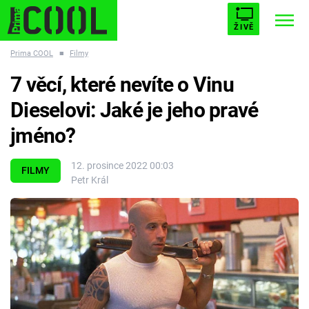
ŽIVĚ
Prima COOL
■
Filmy
STARHOUSE
BUFFY, PŘEMOŽITELKA UPÍRŮ
Trendy:
7 věcí, které nevíte o Vinu
ESCAPE
PLNEJ KOTEL
AVENGERS 5
Dieselovi: Jaké je jeho pravé
jméno?
12. prosince 2022 00:03
FILMY
Petr Král
Témata
Filmy
Seriály
Hry