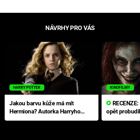
NÁVRHY PRO VÁS
HARRY POTTER
KINOFILMY
Jakou barvu kůže má mít
RECENZE: Smrtelné zlo se
Hermiona? Autorka Harryho
opět probudi
Pottera přišla s ráznou
přichází s n
odpovědí
hororovou n