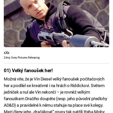
xXx
Zdroj: Sony Pictures Releasing
01) Velký fanoušek her!
Možná víte, že je Vin Diesel velký fanoušek počítačových
her a podílel se kreativně i na hrách o Riddickovi. Světem
jedniček a nul ale Vin nekončí – je rovněž velkým
fanouškem Dračího doupěte (resp. jeho původní předlohy
AD&D) a pravidelně k němu stahuje na place své kolegy.
Mezi členy jeho „dračákové“ grupy tak patřili třeba Moby