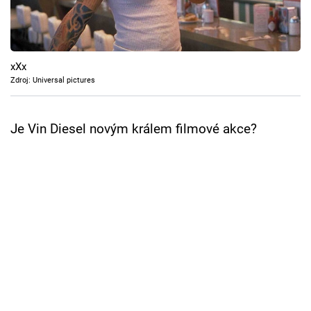
Cool Esport
Pořady
xXx
TV Program
Zdroj: Universal pictures
Sledujte prima+
Je Vin Diesel novým králem filmové akce?
Přihlášení
Sledujte nás