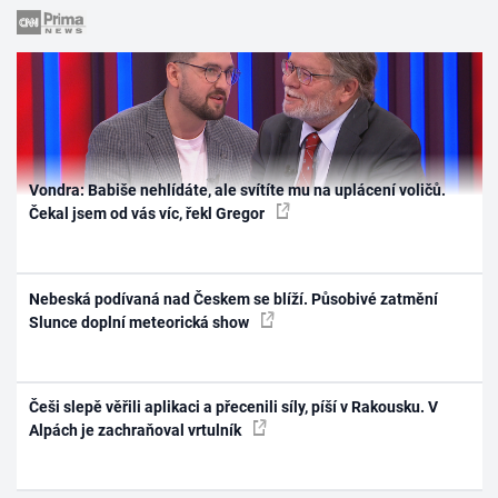
Vondra: Babiše nehlídáte, ale svítíte mu na uplácení voličů.
Čekal jsem od vás víc, řekl Gregor
Nebeská podívaná nad Českem se blíží. Působivé zatmění
Slunce doplní meteorická show
Češi slepě věřili aplikaci a přecenili síly, píší v Rakousku. V
Alpách je zachraňoval vrtulník