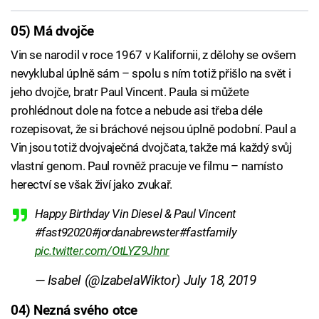
05) Má dvojče
Vin se narodil v roce 1967 v Kalifornii, z dělohy se ovšem
nevyklubal úplně sám – spolu s ním totiž přišlo na svět i
jeho dvojče, bratr Paul Vincent. Paula si můžete
prohlédnout dole na fotce a nebude asi třeba déle
rozepisovat, že si bráchové nejsou úplně podobní. Paul a
Vin jsou totiž dvojvaječná dvojčata, takže má každý svůj
vlastní genom. Paul rovněž pracuje ve filmu – namísto
herectví se však živí jako zvukař.
Happy Birthday Vin Diesel & Paul Vincent
#fast92020#jordanabrewster#fastfamily
pic.twitter.com/OtLYZ9Jhnr
— Isabel (@IzabelaWiktor)
July 18, 2019
04) Nezná svého otce