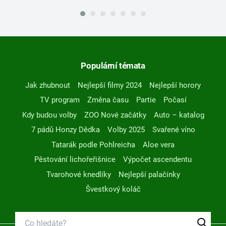
Populární témata
Jak zhubnout
Nejlepší filmy 2024
Nejlepší horory
TV program
Změna času
Partie
Počasí
Kdy budou volby
ZOO Nové začátky
Auto – katalog
7 pádů Honzy Dědka
Volby 2025
Svařené víno
Tatarák podle Pohlreicha
Aloe vera
Pěstování lichořeřišnice
Výpočet ascendentu
Tvarohové knedlíky
Nejlepší palačinky
Švestkový koláč