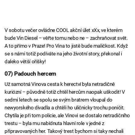
V sobotu večer ovládne COOL akční úlet xXx, ve kterém
bude Vin Diesel – věřte tomu nebo ne – zachraňovat svět.
A to přímo v Praze! Pro Vina to jistě bude maličkost. Když
se s námi totiž podíváte na jeho životní story, překonal i
daleko větší oříšky!
07) Padouch hercem
Už samotná Vinova cesta k herectví byla netradičně
kuriózní – původně totiž chtěl hercům naopak uškodit! V
sedmi letech se spolu se svým bratrem vloupal do
newyorského divadla a chtěli ho uličnicky trochu poničit.
Chytila je při tom policie, ale Vinovi se dostalo netradičního
trestu – byla mu nabídnuta hlavní role v jedné z
připravovaných her. Takový trest bychom si taky nechali