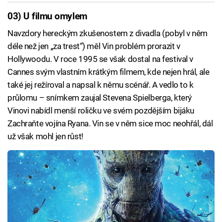
03) U filmu omylem
Navzdory hereckým zkušenostem z divadla (pobyl v něm
déle než jen „za trest“) měl Vin problém prorazit v
Hollywoodu. V roce 1995 se však dostal na festival v
Cannes svým vlastním krátkým filmem, kde nejen hrál, ale
také jej režíroval a napsal k němu scénář. A vedlo to k
průlomu – snímkem zaujal Stevena Spielberga, který
Vinovi nabídl menší roličku ve svém pozdějším bijáku
Zachraňte vojína Ryana. Vin se v něm sice moc neohřál, dál
už však mohl jen růst!