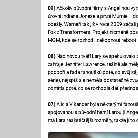
09)
Ačkoliv původní filmy s Angelinou vyd
Fa
úrovni Indiana Jonese a první Mumie – do
odešly. Warneři tak již v roce 2009 začal
Fox z Transformers. Projekt nicméně post
MGM, kde se rozhodli nakopnout reboot p
08)
Nad novou tváří Lary se spekulovalo do
zahraje Jennifer Lawrence, reálně ale měl
podpořila řada fanoušků poté, co svůj z
série), nejspíš ale neměla dostatečně zvu
odmítla poté, co se rozhodla dát přednost 
07)
Alicia Vikander byla některými fanouš
spojovanou s původní herní Larou (i Angel
má Lara realističtější rozměry, takže jí to