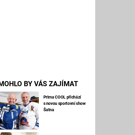
MOHLO BY VÁS ZAJÍMAT
Prima COOL přichází
s novou sportovní show
Šatna