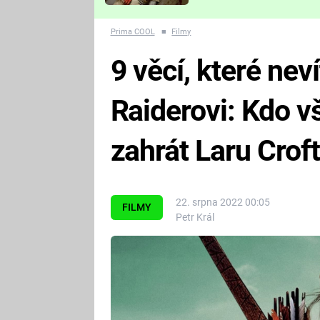
Které děsivé pecky vám
nejvíc zvednou tep?
Prima COOL
■
Filmy
9 věcí, které ne
Raiderovi: Kdo v
zahrát Laru Crof
22. srpna 2022 00:05
FILMY
Petr Král