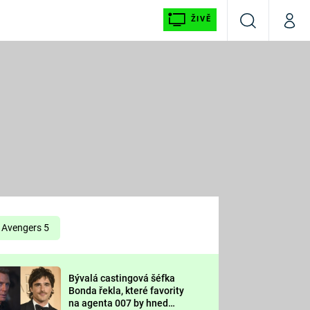
ŽIVĚ
Vyhledávání
Můj p
Prima+
É
CNN Prima NEWS
E
Prima FRESH
ŠÍ
Prima LIVING
E
Prima Ženy
Avengers 5
Prima LAJK
Bývalá castingová šéfka
OOL
Bonda řekla, které favority
Sledujte nás
na agenta 007 by hned