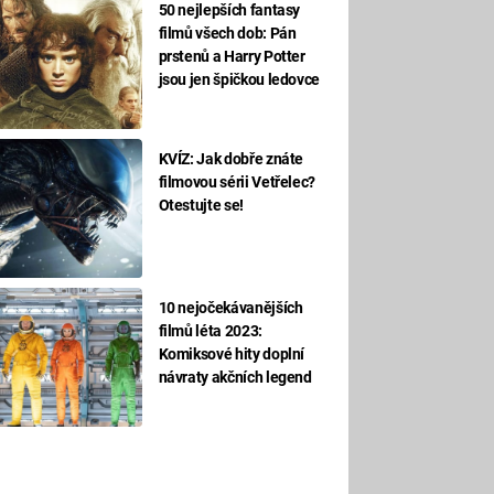
50 nejlepších fantasy
filmů všech dob: Pán
prstenů a Harry Potter
jsou jen špičkou ledovce
KVÍZ: Jak dobře znáte
filmovou sérii Vetřelec?
Otestujte se!
10 nejočekávanějších
filmů léta 2023:
Komiksové hity doplní
návraty akčních legend