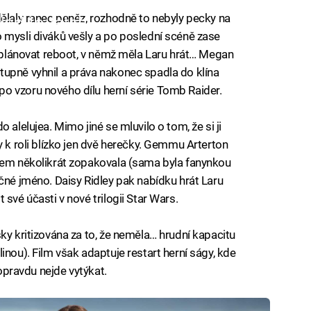
ělaly ranec peněz, rozhodně to nebyly pecky na
iled to fetch
 mysli diváků vešly a po poslední scéně zase
i plánovat reboot, v němž měla Laru hrát… Megan
upně vyhnil a práva nakonec spadla do klína
o vzoru nového dílu herní série Tomb Raider.
 alelujea. Mimo jiné se mluvilo o tom, že si ji
y k roli blízko jen dvě herečky. Gemmu Arterton
ájem několikrát zopakovala (sama byla fanynkou
čné jméno. Daisy Ridley pak nabídku hrát Laru
své účasti v nové trilogii Star Wars.
ky kritizována za to, že neměla… hrudní kapacitu
inou). Film však adaptuje restart herní ságy, kde
 opravdu nejde vytýkat.