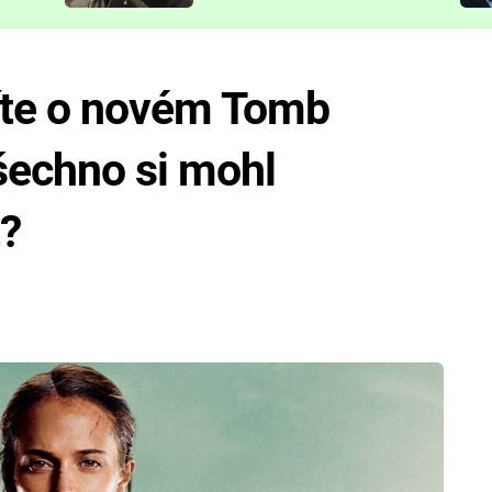
představit
víte o novém Tomb
šechno si mohl
t?