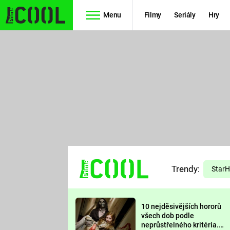
Menu
Filmy
Seriály
Hry
Seriály
Filmy
SIMPSONOVI
STAR WARS
HVĚZDNÁ
AVENGERS
BRÁNA
RYCHLE A
TEORIE
ZBĚSILE 10
Trendy:
VELKÉHO
Star
PREDÁTOR
TŘESKU
10 nejděsivějších hororů
FUTURAMA
všech dob podle
neprůstřelného kritéria.