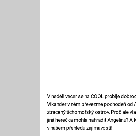
V neděli večer se na COOL probije dobrod
Vikander v něm převezme pochodeň od Ang
ztracený tichomořský ostrov. Proč ale vla
jiná herečka mohla nahradit Angelinu? A
v našem přehledu zajímavostí!