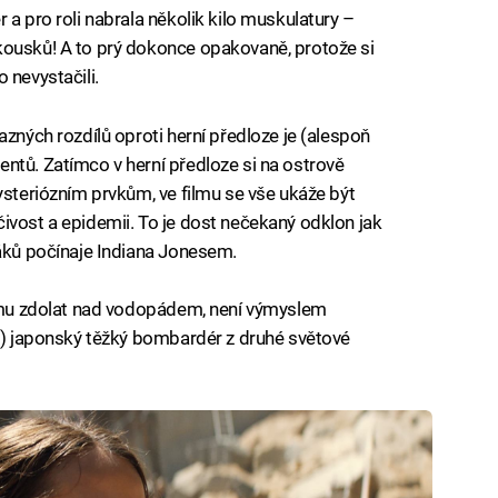
 a pro roli nabrala několik kilo muskulatury –
kousků! A to prý dokonce opakovaně, protože si
 nevystačili.
azných rozdílů oproti herní předloze je (alespoň
ntů. Zatímco v herní předloze si na ostrově
ysteriózním prvkům, ve filmu se vše ukáže být
ivost a epidemii. To je dost nečekaný odklon jak
jáků počínaje Indiana Jonesem.
ilmu zdolat nad vodopádem, není výmyslem
mý) japonský těžký bombardér z druhé světové