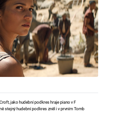
Croft, jako hudební podkres hraje piano v F
ě stejný hudební podkres zněl i v prvním Tomb