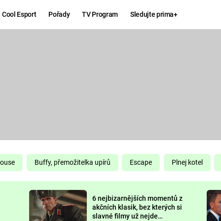
Cool Esport
Pořady
TV Program
Sledujte prima+
Hry
Zábava
MAFIA
ZÁBAVN
GALERI
GTA 6
NEJLEP
KINGDOM
KOMEDI
COME:
DELIVERANCE
CHUCK
House
Buffy, přemožitelka upírů
Escape
Plnej kotel
NORRIS
ESPORT
6 nejbizarnějších momentů z
DEADP
akčních klasik, bez kterých si
slavné filmy už nejde