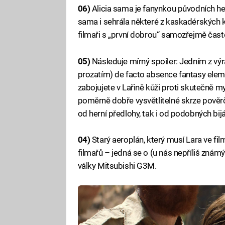
06)
Alicia sama je fanynkou původních her
sama i sehrála některé z kaskadérských 
filmaři s „první dobrou“ samozřejmě často
05)
Následuje mírný spoiler: Jedním z výr
prozatím) de facto absence fantasy eleme
zabojujete v Lařině kůži proti skutečně m
poměrně dobře vysvětlitelné skrze pověrč
od herní předlohy, tak i od podobných bi
04)
Starý aeroplán, který musí Lara ve f
filmařů – jedná se o (u nás nepříliš zná
války Mitsubishi G3M.