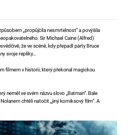
způsobem „propůjčila nesmrtelnost“ a povýšila
neopakovatelného. Sir Michael Caine (Alfred)
řesvědčivě, že ve scéně, kdy přepadl párty Bruce
y svoje repliky…
m filmem v historii, který překonal magickou
terý neměl ve svém názvu slovo „Batman“. Bale
 s Nolanem chtěli natočit „jiný komiksový film“. A