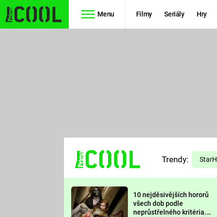
Menu
Filmy
Seriály
Hry
Seriály
Filmy
SIMPSONOVI
STAR WARS
HVĚZDNÁ
AVENGERS
BRÁNA
RYCHLE A
TEORIE
ZBĚSILE 10
Trendy:
VELKÉHO
Star
PREDÁTOR
TŘESKU
10 nejděsivějších hororů
FUTURAMA
všech dob podle
neprůstřelného kritéria.