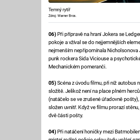
Temný rytíř
Zdroj: Warner Bros.
06)
Při přípravě na hraní Jokera se Ledge
pokoje a vžíval se do nejjemnějších elemen
nejmenším nepřipomínala Nicholsonova Jo
punk rockera Sida Viciouse a psychotic
Mechanickém pomeranči.
05)
Scéna z úvodu filmu, při níž autobus 
složitě. Jelikož není na place plném he
(natáčelo se ve zrušené úřadovně pošty),
složen uvnitř. Když ve filmu prorazí stěnu
dvě části pošty.
04)
Při natáčení honičky mezi Batmobilem a
místní reálná policie celou řadu volání oz