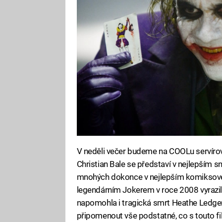
V neděli večer budeme na COOLu servíro
Christian Bale se představí v nejlepším 
mnohých dokonce v nejlepším komiksové
legendárním Jokerem v roce 2008 vyrazilo
napomohla i tragická smrt Heathe Ledge
připomenout vše podstatné, co s touto f