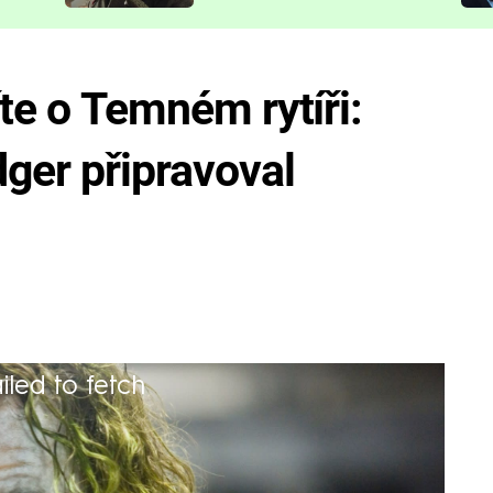
představit
íte o Temném rytíři:
ger připravoval
iled to fetch
e se Joker objeví v pokračování Batman
mohli čekat o něco déle...