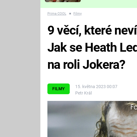
Které děsivé pecky vám
nejvíc zvednou tep?
Prima COOL
■
Filmy
9 věcí, které nev
Jak se Heath Led
na roli Jokera?
15. května 2023 00:07
FILMY
Petr Král
Fa
Všichni logicky předpokládali, ž
začíná. Původně jsme na něj ale 