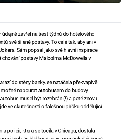
r údajně zavřel na šest týdnů do hotelového
tů své šílené postavy. To celé tak, aby ani v
kera. Sám popsal jako své hlavní inspirace
ké chování postavy Malcolma McDowella v
narazí do stěny banky, se natáčela překvapivě
rců možné nabourat autobusem do budovy
 autobus musel být rozebrán (!) a poté znovu
, jde ve skutečnosti o falešnou příčku oddělující
 policií, která se točila v Chicagu, dostala
namujících, že hlídkové vozy „pronásledují černý