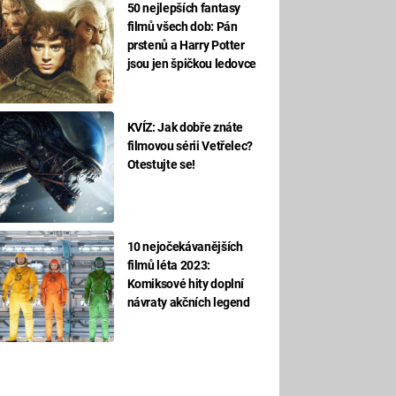
50 nejlepších fantasy
filmů všech dob: Pán
prstenů a Harry Potter
jsou jen špičkou ledovce
KVÍZ: Jak dobře znáte
filmovou sérii Vetřelec?
Otestujte se!
10 nejočekávanějších
filmů léta 2023:
Komiksové hity doplní
návraty akčních legend