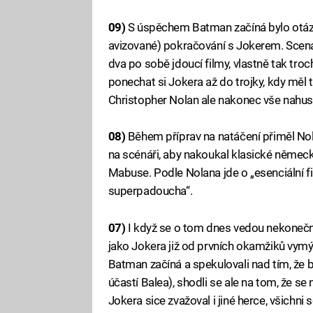
09)
S úspěchem Batman začíná bylo otázk
avizované) pokračování s Jokerem. Scená
dva po sobě jdoucí filmy, vlastně tak tro
ponechat si Jokera až do trojky, kdy měl 
Christopher Nolan ale nakonec vše nahust
08)
Během příprav na natáčení přiměl Nol
na scénáři, aby nakoukal klasické němec
Mabuse. Podle Nolana jde o „esenciální f
superpadoucha“.
07)
I když se o tom dnes vedou nekonečné 
jako Jokera již od prvních okamžiků vymýš
Batman začíná a spekulovali nad tím, že
účastí Balea), shodli se ale na tom, že se
Jokera sice zvažoval i jiné herce, všichni 