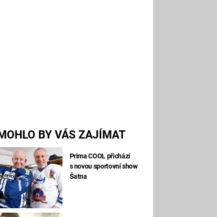
MOHLO BY VÁS ZAJÍMAT
Prima COOL přichází
s novou sportovní show
Šatna