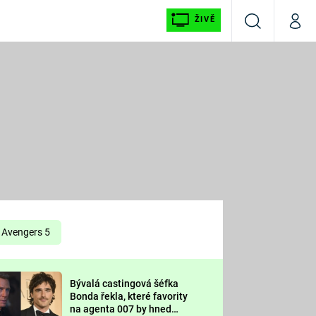
ŽIVĚ
Vyhledávání
Můj p
Prima+
É
CNN Prima NEWS
E
Prima FRESH
ŠÍ
Prima LIVING
E
Prima Ženy
Avengers 5
Prima LAJK
Bývalá castingová šéfka
OOL
Bonda řekla, které favority
Sledujte nás
na agenta 007 by hned