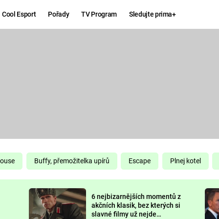
Cool Esport
Pořady
TV Program
Sledujte prima+
Hry
Zábava
MAFIA
ZÁBAVN
GALERI
GTA 6
NEJLEP
KINGDOM
KOMEDI
COME:
DELIVERANCE
CHUCK
House
Buffy, přemožitelka upírů
Escape
Plnej kotel
NORRIS
ESPORT
6 nejbizarnějších momentů z
DEADP
akčních klasik, bez kterých si
slavné filmy už nejde