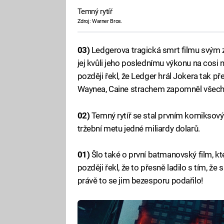
Temný rytíř
Zdroj: Warner Bros.
03)
Ledgerova tragická smrt filmu svým 
jej kvůli jeho poslednímu výkonu na cosi 
později řekl, že Ledger hrál Jokera tak p
Waynea, Caine strachem zapomněl všechn
02)
Temný rytíř se stal prvním komiksový
tržební metu jedné miliardy dolarů.
01)
Šlo také o první batmanovský film, k
později řekl, že to přesně ladilo s tím, že
právě to se jim bezesporu podařilo!