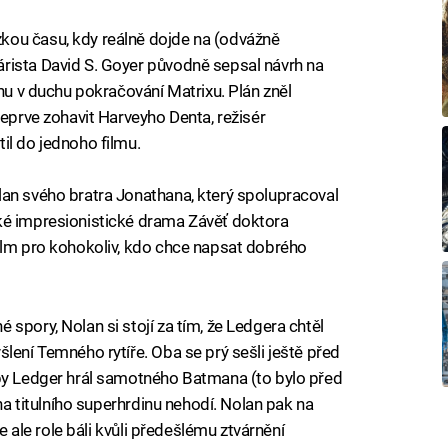
ou času, kdy reálně dojde na (odvážně
rista David S. Goyer původně sepsal návrh na
chu v duchu pokračování Matrixu. Plán zněl
teprve zohavit Harveyho Denta, režisér
il do jednoho filmu.
an svého bratra Jonathana, který spolupracoval
ké impresionistické drama Závěť doktora
ilm pro kohokoliv, kdo chce napsat dobrého
spory, Nolan si stojí za tím, že Ledgera chtěl
lení Temného rytíře. Oba se prý sešli ještě před
 by Ledger hrál samotného Batmana (to bylo před
 na titulního superhrdinu nehodí. Nolan pak na
se ale role báli kvůli předešlému ztvárnění