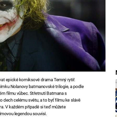
vat epické komiksové drama Temný rytíř.
snímku Nolanovy batmanovské trilogie, a podle
m filmu vůbec. Střetnutí Batmana s
 dech celému světu, a to byť filmu ke slávě
ra. V každém případě si teď můžete
ilmovou legendou souvisí.