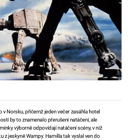
 v Norsku, přičemž jeden večer zasáhla hotel
ostí by to znamenalo přerušení natáčení, ale
mínky výborně odpovídají natáčení scény, v níž
ku z jeskyně Wampy. Hamilla tak vyslal ven do