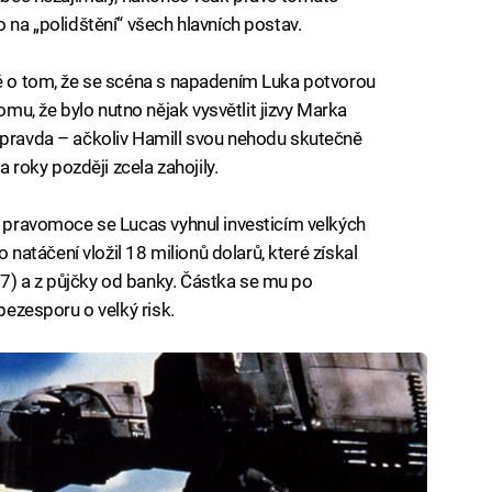
o na „polidštění“ všech hlavních postav.
ké o tom, že se scéna s napadením Luka potvorou
u, že bylo nutno nějak vysvětlit jizvy Marka
 pravda – ačkoliv Hamill svou nehodu skutečně
a roky později zcela zahojily.
čí pravomoce se Lucas vyhnul investicím velkých
o natáčení vložil 18 milionů dolarů, které získal
7) a z půjčky od banky. Částka se mu po
 bezesporu o velký risk.