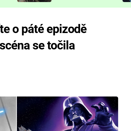
představit
íte o páté epizodě
scéna se točila