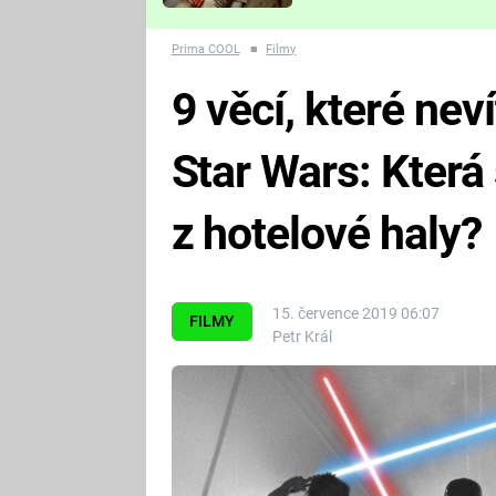
Které děsivé pecky vám
nejvíc zvednou tep?
Prima COOL
■
Filmy
9 věcí, které nev
Star Wars: Která 
z hotelové haly?
15. července 2019 06:07
FILMY
Petr Král