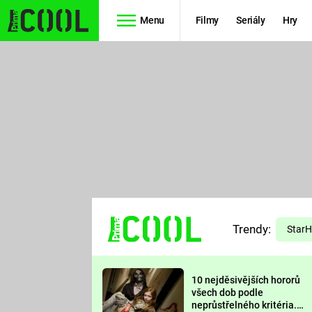
Menu
Filmy
Seriály
Hry
Seriály
Filmy
SIMPSONOVI
STAR WARS
HVĚZDNÁ
AVENGERS
BRÁNA
RYCHLE A
TEORIE
ZBĚSILE 10
Trendy:
VELKÉHO
Star
PREDÁTOR
TŘESKU
10 nejděsivějších hororů
FUTURAMA
všech dob podle
neprůstřelného kritéria.