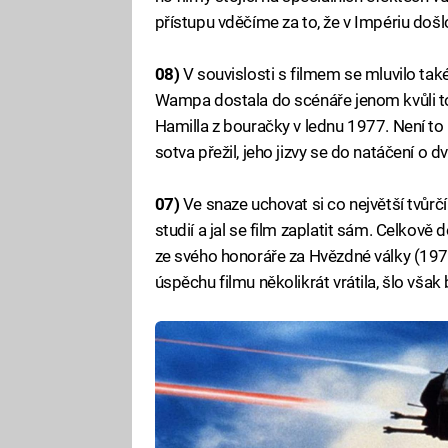
přístupu vděčíme za to, že v Impériu došl
08)
V souvislosti s filmem se mluvilo ta
Wampa dostala do scénáře jenom kvůli tom
Hamilla z bouračky v lednu 1977. Není to
sotva přežil, jeho jizvy se do natáčení o dv
07)
Ve snaze uchovat si co největší tvůr
studií a jal se film zaplatit sám. Celkově d
ze svého honoráře za Hvězdné války (197
úspěchu filmu několikrát vrátila, šlo však