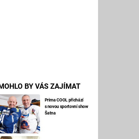
MOHLO BY VÁS ZAJÍMAT
Prima COOL přichází
s novou sportovní show
Šatna