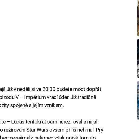
jí! Již v neděli si ve 20.00 budete moct dopřát
Epizodu V – Impérium vrací úder. Již tradičně
zity spojené s jejím vznikem.
tě – Lucas tentokrát sám nerežíroval a najal
 režírování Star Wars ovšem příliš nehrnul. Prý
 vůbec nezajímaly, nakonec však právě tomuto