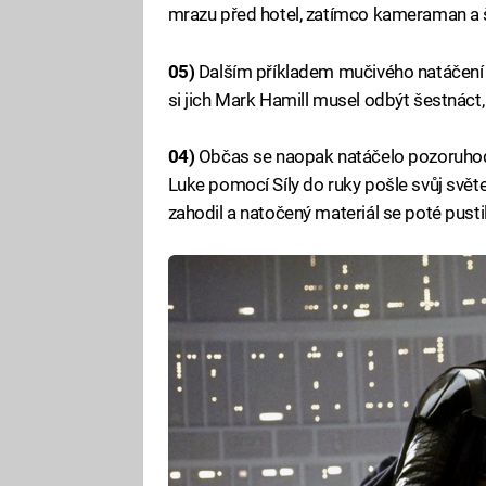
mrazu před hotel, zatímco kameraman a št
05)
Dalším příkladem mučivého natáčení b
si jich Mark Hamill musel odbýt šestnáct,
04)
Občas se naopak natáčelo pozoruhodně
Luke pomocí Síly do ruky pošle svůj svět
zahodil a natočený materiál se poté pust