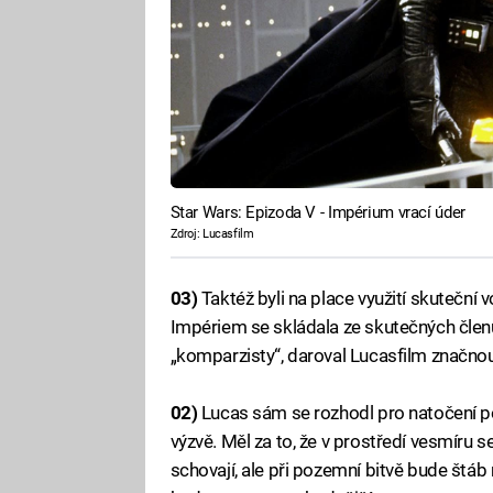
Star Wars: Epizoda V - Impérium vrací úder
Zdroj: Lucasfilm
03)
Taktéž byli na place využití skuteční
Impériem se skládala ze skutečných členů
„komparzisty“, daroval Lucasfilm značno
02)
Lucas sám se rozhodl pro natočení p
výzvě. Měl za to, že v prostředí vesmíru 
schovají, ale při pozemní bitvě bude štá