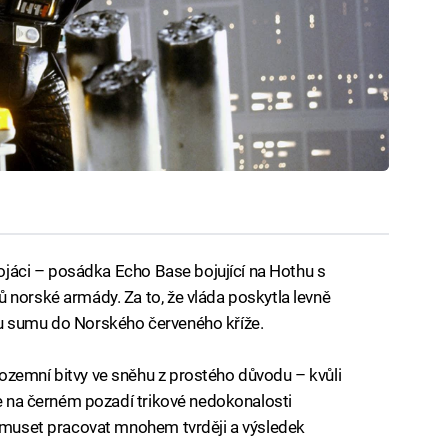
 vojáci – posádka Echo Base bojující na Hothu s
 norské armády. Za to, že vláda poskytla levně
u sumu do Norského červeného kříže.
ozemní bitvy ve sněhu z prostého důvodu – kvůli
se na černém pozadí trikové nedokonalosti
b muset pracovat mnohem tvrději a výsledek