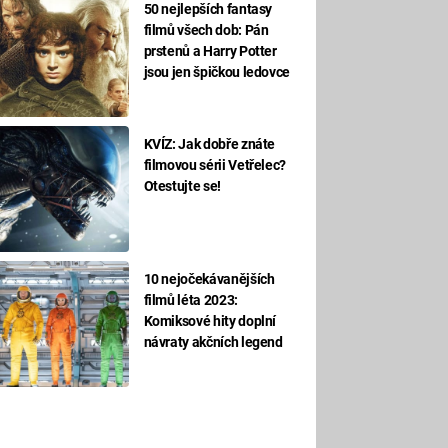
50 nejlepších fantasy
filmů všech dob: Pán
prstenů a Harry Potter
jsou jen špičkou ledovce
KVÍZ: Jak dobře znáte
filmovou sérii Vetřelec?
Otestujte se!
10 nejočekávanějších
filmů léta 2023:
Komiksové hity doplní
návraty akčních legend