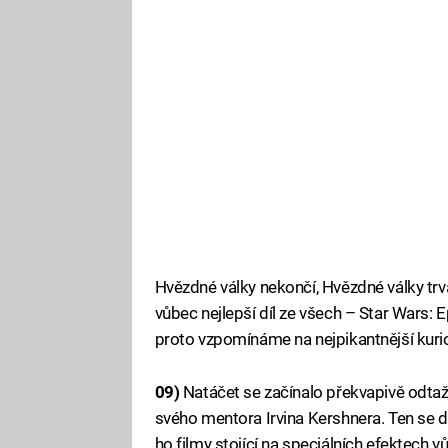
Hvězdné války nekončí, Hvězdné války trva
vůbec nejlepší díl ze všech – Star Wars: 
proto vzpomínáme na nejpikantnější kurio
09)
Natáčet se začínalo překvapivě odtaži
svého mentora Irvina Kershnera. Ten se do
ho filmy stojící na speciálních efektech