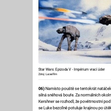
Star Wars: Epizoda V - Impérium vrací úder
Zdroj: Lucasfilm
06)
Namísto pouště se tentokrát natáčelo
silná sněhová bouře. Za normálních okoln
Kershner se rozhodl, že povětrnostní pod
se Luke bezcílně potuluje krajinou po útě