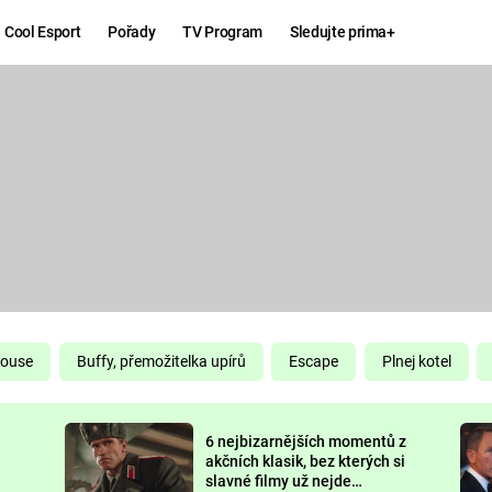
Cool Esport
Pořady
TV Program
Sledujte prima+
Hry
Zábava
MAFIA
ZÁBAVN
GALERI
GTA 6
NEJLEP
KINGDOM
KOMEDI
COME:
DELIVERANCE
CHUCK
House
Buffy, přemožitelka upírů
Escape
Plnej kotel
NORRIS
ESPORT
6 nejbizarnějších momentů z
DEADP
akčních klasik, bez kterých si
slavné filmy už nejde