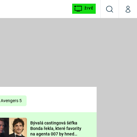
ŽIVĚ
Vyhledávání
Můj p
Prima+
É
CNN Prima NEWS
E
Prima FRESH
ŠÍ
Prima LIVING
E
Prima Ženy
Avengers 5
Prima LAJK
Bývalá castingová šéfka
OOL
Bonda řekla, které favority
Sledujte nás
na agenta 007 by hned