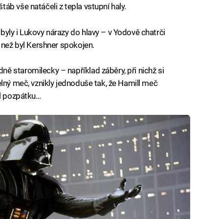
áb vše natáčeli z tepla vstupní haly.
yly i Lukovy nárazy do hlavy – v Yodově chatrči
 než byl Kershner spokojen.
 staromilecky – například záběry, při nichž si
elný meč, vznikly jednoduše tak, že Hamill meč
il pozpátku…