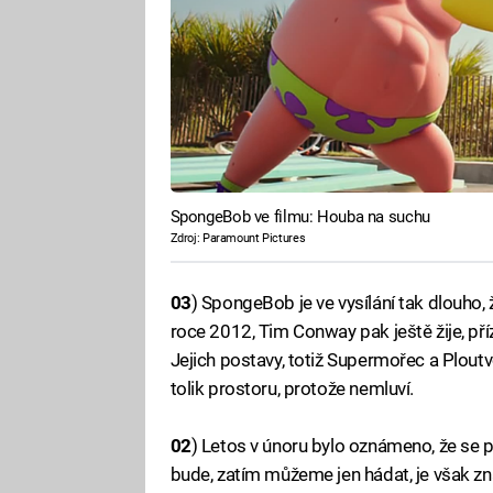
SpongeBob ve filmu: Houba na suchu
Zdroj: Paramount Pictures
03
) SpongeBob je ve vysílání tak dlouho, 
roce 2012, Tim Conway pak ještě žije, př
Jejich postavy, totiž Supermořec a Ploutvok
tolik prostoru, protože nemluví.
02
) Letos v únoru bylo oznámeno, že se 
bude, zatím můžeme jen hádat, je však zn