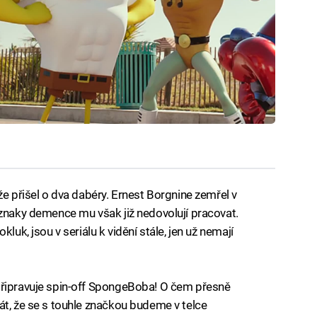
že přišel o dva dabéry. Ernest Borgnine zemřel v
íznaky demence mu však již nedovolují pracovat.
luk, jsou v seriálu k vidění stále, jen už nemají
připravuje spin-off SpongeBoba! O čem přesně
át, že se s touhle značkou budeme v telce