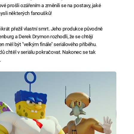
ové prošli ozářením a změnili se na postavy, jaké
sli některých fanoušků!
ikrát přežil vlastní smrt. Jeho produkce původně
enburg a Derek Drymon rozhodli, že se chtějí
en měl být "velkým finále" seriálového příběhu.
ů chtěl v seriálu pokračovat. Nakonec se tak
.