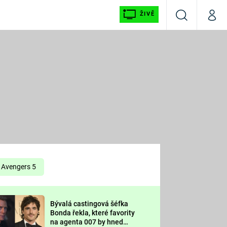
ŽIVĚ
Vyhledávání
Můj p
Prima+
É
CNN Prima NEWS
E
Prima FRESH
ŠÍ
Prima LIVING
E
Prima Ženy
Avengers 5
Prima LAJK
Bývalá castingová šéfka
OOL
Bonda řekla, které favority
Sledujte nás
na agenta 007 by hned