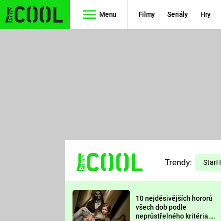
Menu
Filmy
Seriály
Hry
Seriály
Filmy
SIMPSONOVI
STAR WARS
HVĚZDNÁ
AVENGERS
BRÁNA
RYCHLE A
TEORIE
ZBĚSILE 10
Trendy:
VELKÉHO
Star
PREDÁTOR
TŘESKU
10 nejděsivějších hororů
FUTURAMA
všech dob podle
neprůstřelného kritéria.