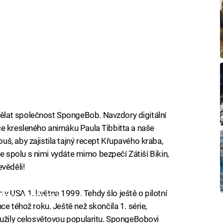
lat společnost SpongeBob. Navzdory digitální
ce kresleného animáku Paula Tibbitta a naše
š, aby zajistila tajný recept Křupavého kraba,
 se spolu s nimi vydáte mimo bezpečí Zátiší Bikin,
věděli!
v USA 1. května 1999. Tehdy šlo ještě o pilotní
iled to fetch
ce téhož roku. Ještě než skončila 1. série,
oužily celosvětovou popularitu. SpongeBobovi