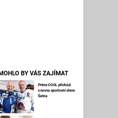
MOHLO BY VÁS ZAJÍMAT
Prima COOL přichází
s novou sportovní show
Šatna