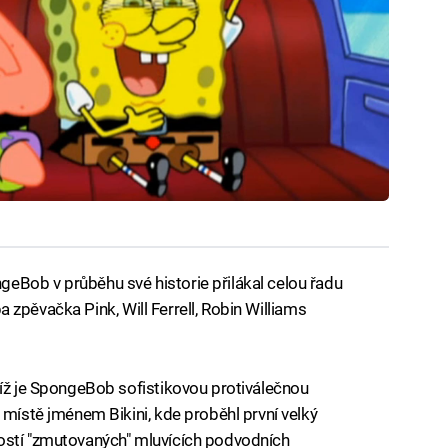
eBob v průběhu své historie přilákal celou řadu
eba zpěvačka Pink, Will Ferrell, Robin Williams
níž je SpongeBob sofistikovou protiválečnou
 místě jménem Bikini, kde proběhl první velký
ostí "zmutovaných" mluvících podvodních