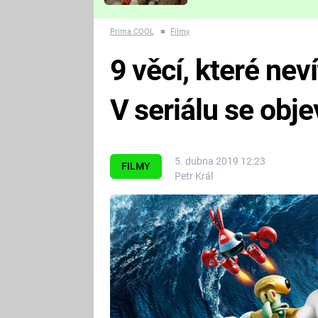
Které děsivé pecky vám
nejvíc zvednou tep?
Prima COOL
■
Filmy
9 věcí, které ne
V seriálu se obje
5. dubna 2019 12:23
FILMY
Petr Král