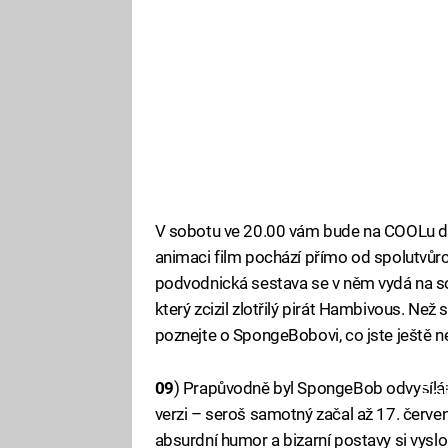
V sobotu ve 20.00 vám bude na COOLu dě
animaci film pochází přímo od spolutvůr
podvodnická sestava se v něm vydá na sou
který zcizil zlotřilý pirát Hambivous. Než
poznejte o SpongeBobovi, co jste ještě ne
09
) Prapůvodně byl SpongeBob odvysílán 
Fa
verzi – seroš samotný začal až 17. červen
absurdní humor a bizarní postavy si vysl