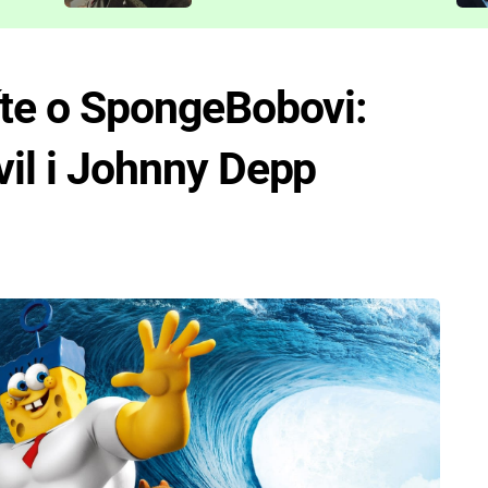
představit
víte o SpongeBobovi:
vil i Johnny Depp