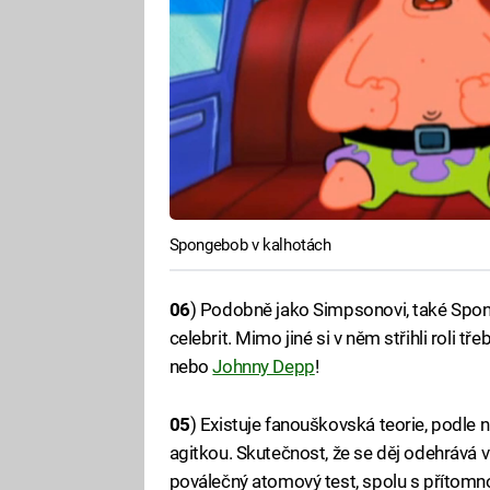
Spongebob v kalhotách
06
) Podobně jako Simpsonovi, také Spong
celebrit. Mimo jiné si v něm střihli roli tř
nebo
Johnny Depp
!
05
) Existuje fanouškovská teorie, podle 
agitkou. Skutečnost, že se děj odehrává v
poválečný atomový test, spolu s přítomn