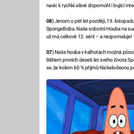
navíc k rychlé slávě dopomohl i bující int
08
) Jenom o pět let později, 19. listopa
SpongeBoba. Naše sobotní Houba na suchu
už má celkově 12. sérií – a nezpomaluje!
07
) Naše houba v kalhotách možná působ
Během prvních deseti let svého života Sp
se, že kolem 60 % příjmů Nickelodeonu po