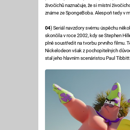
živočichů naznačuje, že si místní živočich
známe ze SpongeBoba. Alespoň tedy v my
04
) Seriál navzdory svému úspěchu někol
skončila v roce 2002, kdy se Stephen Hill
plně soustředit na tvorbu prvního filmu. T
Nickelodeon však z pochopitelných důvod
stal jeho hlavním scenáristou Paul Tibbitt