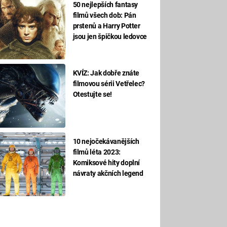
50 nejlepších fantasy
filmů všech dob: Pán
prstenů a Harry Potter
jsou jen špičkou ledovce
KVÍZ: Jak dobře znáte
filmovou sérii Vetřelec?
Otestujte se!
10 nejočekávanějších
filmů léta 2023:
Komiksové hity doplní
návraty akčních legend