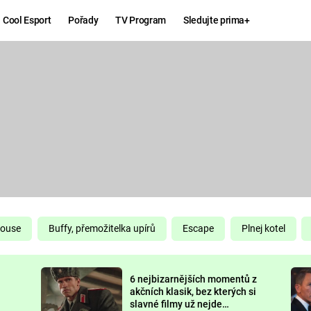
Cool Esport
Pořady
TV Program
Sledujte prima+
Hry
Zábava
MAFIA
ZÁBAVN
GALERI
GTA 6
NEJLEP
KINGDOM
KOMEDI
COME:
DELIVERANCE
CHUCK
House
Buffy, přemožitelka upírů
Escape
Plnej kotel
NORRIS
ESPORT
6 nejbizarnějších momentů z
DEADP
akčních klasik, bez kterých si
slavné filmy už nejde