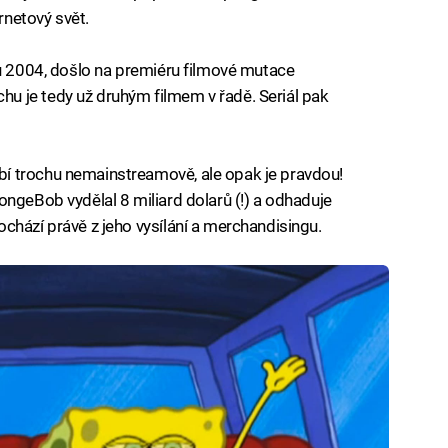
ernetový svět.
du 2004, došlo na premiéru filmové mutace
 je tedy už druhým filmem v řadě. Seriál pak
í trochu nemainstreamově, ale opak je pravdou!
ongeBob vydělal 8 miliard dolarů (!) a odhaduje
chází právě z jeho vysílání a merchandisingu.