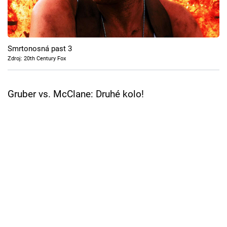
Cool Esport
Pořady
Smrtonosná past 3
TV Program
Zdroj: 20th Century Fox
Sledujte prima+
Gruber vs. McClane: Druhé kolo!
Přihlášení
Sledujte nás