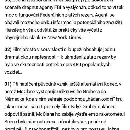
scénáře drapnut agenty FBI a vyslýchán, odkud toho ví tak
moc o fungování Federálních zlatých rezerv. Agenti se
obávali možného úniku informací a potenciálního zneužití.
Hensleigh však odvětil, že prakticky vše vyčetl z
obyčejného článku v New York Times.
02)
Film přesto v souvislosti s loupeží obsahuje jednu
dramatickou nepřesnost – k ukradení zlata z rezerv by
bylo ve skutečnosti potřeba spíš 480 popelářských
vozidel...
01)
Při natáčení původně vznikl ještě alternativní konec, v
němž McClane vystopuje uniknuvšího Grubera do
Německa, kde s ním sehraje podobnou „hádankoidní“ hru,
jakou musel sám trpět celý film. Když Gruber nakonec
odpoví špatně, McClane ho zabije výstřelem z raketometu!
Scéna byla sice natočena, působila však poněkud
brutálněji & psychopatičtěji, než bylo pro postavu Johna