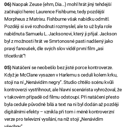
06)
Naopak Zeuse (ehm, Dia...) mohl hrát jiný tehdejší
začínající herec Laurence Fishburne, tedy pozdější
Morpheus z Matrixu. Fishburne však nabídku odmítl.
Později si své rozhodnutí rozmyslel, ale to už byla role
nabídnuta Samuelu L. Jacksonovi, který ji přijal. Jackson
byl z možnosti hrát ve Smrtonosné pasti nadšený jako
pravý fanoušek, dle svých slov viděl první film „asi
třicetkrát“!
05)
Natáčení se neobešlo bez jisté porce kontroverze.
Když je McClane vysazen v Harlemu s cedulí kolem krku,
stojí na ní „Nenávidím negry“. Studio chtělo scénu kvůli
kontroverzi vystřihnout, ale hlavní scenárista vyhrožoval, že
v takovém případě od filmu odstoupí. Při natáčení přesto
byla cedule původně bílá a text na ni byl dodán až později
digitálními efekty – vznikla při tom i méně kontroverzní
verze pro televizní vysílání, na níž stojí „Nenávidím
všechny“.