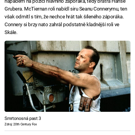
nápadem na pozici hlavního záporáka, tedy bratra Hanse
Grubera. McTiernan roli nabídl siru Seanu Connerymu, ten
však odmítl s tím, že nechce hrát tak šíleného záporáka.
Connery si brzy nato zahrál podstatně kladnější roli ve
Skále.
Smrtonosná past 3
Zdroj: 20th Century Fox