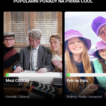
POPULÁRNÍ POŘADY NA PRIMA COOL
PŘEHRÁT
PŘEHRÁT
Mezi COOLky
Fotr na tripu
Komedie / Zábavný
Rodinný / Reality / Cestopisný