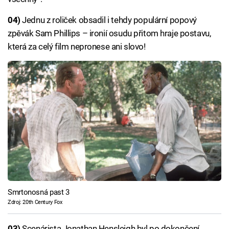
04)
Jednu z roliček obsadil i tehdy populární popový
zpěvák Sam Phillips – ironií osudu přitom hraje postavu,
která za celý film nepronese ani slovo!
Smrtonosná past 3
Zdroj: 20th Century Fox
03)
Scenárista Jonathan Hensleigh byl po dokončení