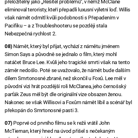
přeložitelný jako „Řešitel problémů“, v němž McClane
eliminoval teroristy, kteří přepadli luxusní výletní loď. Willis
však námět odmítl kvůli podobnosti s Přepadením v
Pacifiku – a z Troubleshooteru se později stala
Nebezpečná rychlost 2.
08)
Námět, který byl přijat, vychází z námětu jménem
Simon Says a původně se jednalo o film, který mohl
natáčet Bruce Lee. Kvůli jeho tragické smrti však na tento
záměr nedošlo. Poté se uvažovalo, že námět bude dalším
dílem Smrtonosné
zbraně
, než skončil u Foxů. Lee měl v
původní vizi hrát pozdější roli McClanea, jeho černošský
parťák Zeus měl být dle originální vize obsazen ženou.
Nakonec se však Willisovi a Foxům námět líbil a scénář byl
překopán do Smrtonosné pasti 3.
07)
Poprvé od prvního filmu se k režii vrátil John
McTiernan, který hned na úvod přišel s nečekaným