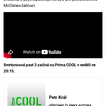
McClanea žádoucí.
Smrtonosná past 3 začíná na Prima COOL v neděli ve
20:15.
Petr Král
VŠECHNY ČLÁNKY AUTORA