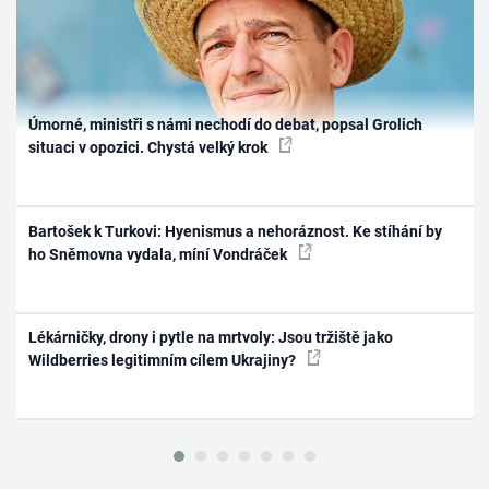
Úmorné, ministři s námi nechodí do debat, popsal Grolich
situaci v opozici. Chystá velký krok
Bartošek k Turkovi: Hyenismus a nehoráznost. Ke stíhání by
ho Sněmovna vydala, míní Vondráček
Lékárničky, drony i pytle na mrtvoly: Jsou tržiště jako
Wildberries legitimním cílem Ukrajiny?