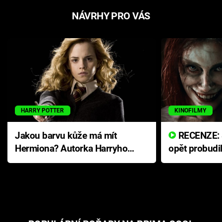
NÁVRHY PRO VÁS
HARRY POTTER
KINOFILMY
Jakou barvu kůže má mít
RECENZE: Smrtelné zlo se
Hermiona? Autorka Harryho
opět probudi
Pottera přišla s ráznou
přichází s n
odpovědí
hororovou n