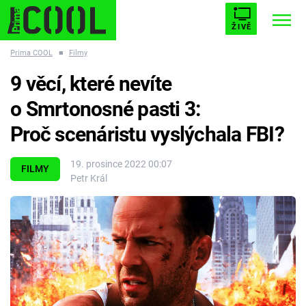
ŽIVĚ
Prima COOL
■
Filmy
STARHOUSE
BUFFY, PŘEMOŽITELKA UPÍRŮ
Trendy:
9 věcí, které nevíte
ESCAPE
PLNEJ KOTEL
AVENGERS 5
o Smrtonosné pasti 3:
Proč scenáristu vyslýchala FBI?
19. prosince 2022 00:07
FILMY
Petr Král
Témata
Filmy
Seriály
Hry