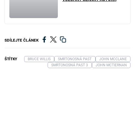
SDÍLEJTE ČLÁNEK
ŠTÍTKY
BRUCE WILLIS
SMRTONOSNÁ PAST
JOHN MCCLANE
SMRTONOSNÁ PAST 3
JOHN MCTIERNAN