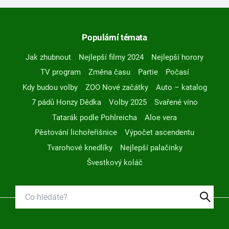
Populární témata
Jak zhubnout
Nejlepší filmy 2024
Nejlepší horory
TV program
Změna času
Partie
Počasí
Kdy budou volby
ZOO Nové začátky
Auto – katalog
7 pádů Honzy Dědka
Volby 2025
Svařené víno
Tatarák podle Pohlreicha
Aloe vera
Pěstování lichořeřišnice
Výpočet ascendentu
Tvarohové knedlíky
Nejlepší palačinky
Švestkový koláč