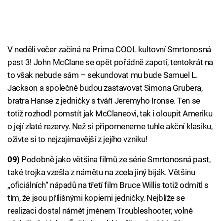
V neděli večer začíná na Prima COOL kultovní Smrtonosná
past 3! John McClane se opět pořádně zapotí, tentokrát na
to však nebude sám – sekundovat mu bude Samuel L.
Jackson a společně budou zastavovat Simona Grubera,
bratra Hanse z jedničky s tváří Jeremyho Ironse. Ten se
totiž rozhodl pomstít jak McClaneovi, tak i oloupit Ameriku
o její zlaté rezervy. Než si připomeneme tuhle akční klasiku,
oživte si to nejzajímavější z jejího vzniku!
09)
Podobně jako většina filmů ze série Smrtonosná past,
také trojka vzešla z námětu na zcela jiný biják. Většinu
„oficiálních“ nápadů na třetí film Bruce Willis totiž odmítl s
tím, že jsou přílišnými kopiemi jedničky. Nejblíže se
realizaci dostal námět jménem Troubleshooter, volně