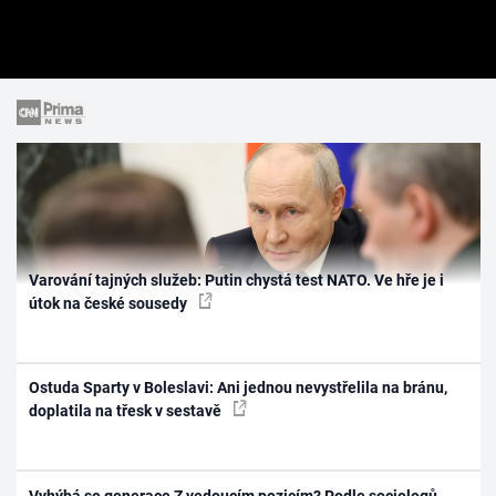
Varování tajných služeb: Putin chystá test NATO. Ve hře je i
útok na české sousedy
Ostuda Sparty v Boleslavi: Ani jednou nevystřelila na bránu,
doplatila na třesk v sestavě
Vyhýbá se generace Z vedoucím pozicím? Podle sociologů