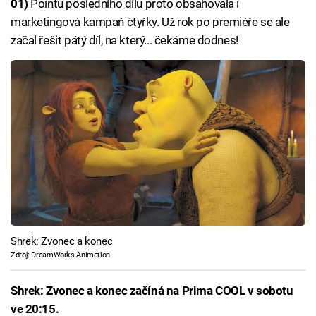
01)
Pointu posledního dílu proto obsahovala i
marketingová kampaň čtyřky. Už rok po premiéře se ale
začal řešit pátý díl, na který... čekáme dodnes!
Shrek: Zvonec a konec
Zdroj: DreamWorks Animation
Shrek: Zvonec a konec začíná na Prima COOL v sobotu
ve 20:15.