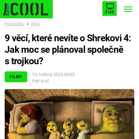
ŽIVĚ
Prima COOL
■
Filmy
STARHOUSE
BUFFY, PŘEMOŽITELKA UPÍRŮ
Trendy:
9 věcí, které nevíte o Shrekovi 4:
ESCAPE
PLNEJ KOTEL
AVENGERS 5
Jak moc se plánoval společně
s trojkou?
13. května 2024 00:03
FILMY
Petr Král
Témata
Filmy
Seriály
Hry