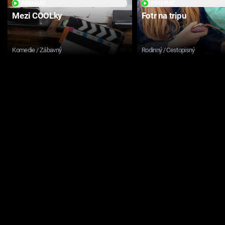
PŘEHRÁT
PŘEHRÁT
Mezi COOLky
Fotr na tripu
Komedie / Zábavný
Rodinný / Cestopisný