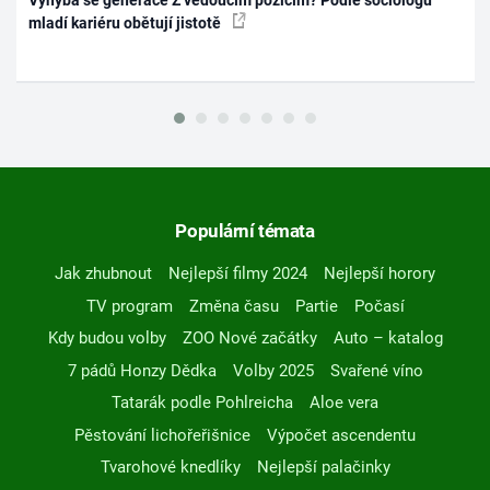
mladí kariéru obětují jistotě
Populární témata
Jak zhubnout
Nejlepší filmy 2024
Nejlepší horory
TV program
Změna času
Partie
Počasí
Kdy budou volby
ZOO Nové začátky
Auto – katalog
7 pádů Honzy Dědka
Volby 2025
Svařené víno
Tatarák podle Pohlreicha
Aloe vera
Pěstování lichořeřišnice
Výpočet ascendentu
Tvarohové knedlíky
Nejlepší palačinky