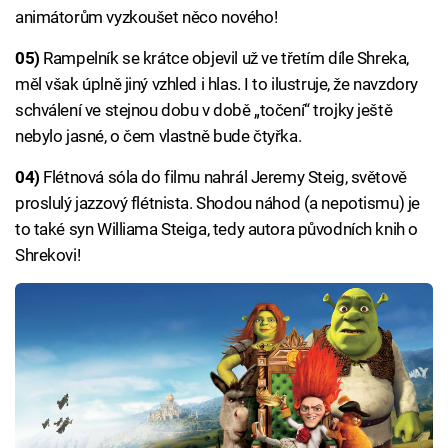
animátorům vyzkoušet něco nového!
05)
Rampelník se krátce objevil už ve třetím díle Shreka,
měl však úplně jiný vzhled i hlas. I to ilustruje, že navzdory
schválení ve stejnou dobu v době „točení“ trojky ještě
nebylo jasné, o čem vlastně bude čtyřka.
04)
Flétnová sóla do filmu nahrál Jeremy Steig, světově
proslulý jazzový flétnista. Shodou náhod (a nepotismu) je
to také syn Williama Steiga, tedy autora původních knih o
Shrekovi!