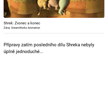
Cool Esport
Pořady
Shrek: Zvonec a konec
TV Program
Zdroj: DreamWorks Animation
Sledujte prima+
Přípravy zatím posledního dílu Shreka nebyly
úplně jednoduché...
Přihlášení
Sledujte nás