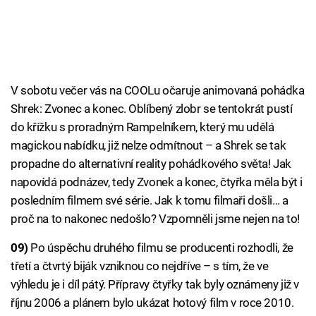
V sobotu večer vás na COOLu očaruje animovaná pohádka
Shrek: Zvonec a konec. Oblíbený zlobr se tentokrát pustí
do křížku s proradným Rampelníkem, který mu udělá
magickou nabídku, již nelze odmítnout – a Shrek se tak
propadne do alternativní reality pohádkového světa! Jak
napovídá podnázev, tedy Zvonek a konec, čtyřka měla být i
posledním filmem své série. Jak k tomu filmaři došli... a
proč na to nakonec nedošlo? Vzpomněli jsme nejen na to!
09)
Po úspěchu druhého filmu se producenti rozhodli, že
třetí a čtvrtý biják vzniknou co nejdříve – s tím, že ve
výhledu je i díl pátý. Přípravy čtyřky tak byly oznámeny již v
říjnu 2006 a plánem bylo ukázat hotový film v roce 2010.