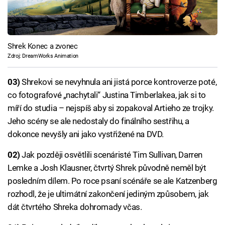
Shrek Konec a zvonec
Zdroj: DreamWorks Animation
03)
Shrekovi se nevyhnula ani jistá porce kontroverze poté,
co fotografové „nachytali“ Justina Timberlakea, jak si to
míří do studia – nejspíš aby si zopakoval Artieho ze trojky.
Jeho scény se ale nedostaly do finálního sestřihu, a
dokonce nevyšly ani jako vystřižené na DVD.
02)
Jak později osvětlili scenáristé Tim Sullivan, Darren
Lemke a Josh Klausner, čtvrtý Shrek původně neměl být
posledním dílem. Po roce psaní scénáře se ale Katzenberg
rozhodl, že je ultimátní zakončení jediným způsobem, jak
dát čtvrtého Shreka dohromady včas.