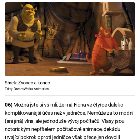
Shrek: Zvonec a konec
Zdroj: DreamWorks Animation
06)
Možná jste si všimli, že má Fiona ve čtyřce daleko
komplikovanější účes než v jedničce. Nemůže za to módní
(ani jiná) vlna, ale jednoduše vývoj počítačů. Vlasy jsou
notorickým nepřítelem počítačové animace, dekádu
trvající pokrok oproti jedničce však přece jen dovolil