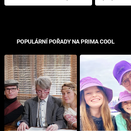
Pottera přišla s ráznou
přichází s n
odpovědí
hororovou n
POPULÁRNÍ POŘADY NA PRIMA COOL