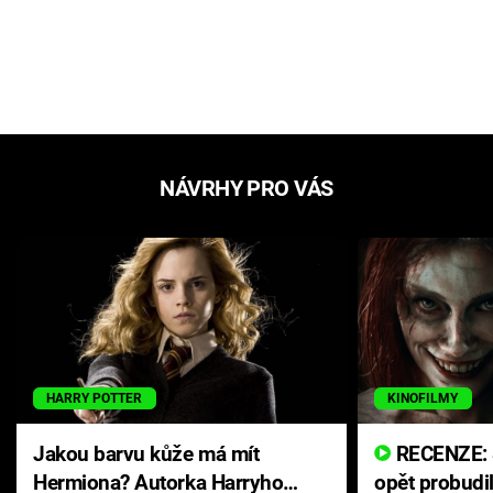
NÁVRHY PRO VÁS
HARRY POTTER
KINOFILMY
Jakou barvu kůže má mít
RECENZE: Smrtelné zlo se
Hermiona? Autorka Harryho
opět probudi