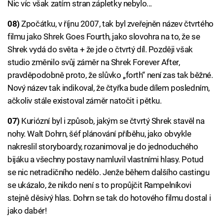
Nic víc však zatím stran zápletky nebylo...
08)
Zpočátku, v říjnu 2007, tak byl zveřejněn název čtvrtého
filmu jako Shrek Goes Fourth, jako slovohra na to, že se
Shrek vydá do světa + že jde o čtvrtý díl. Později však
studio změnilo svůj záměr na Shrek Forever After,
pravděpodobně proto, že slůvko „forth“ není zas tak běžné.
Nový název tak indikoval, že čtyřka bude dílem posledním,
ačkoliv stále existoval záměr natočit i pětku.
07)
Kuriózní byl i způsob, jakým se čtvrtý Shrek stavěl na
nohy. Walt Dohrn, šéf plánování příběhu, jako obvykle
nakreslil storyboardy, rozanimoval je do jednoduchého
bijáku a všechny postavy namluvil vlastními hlasy. Potud
se nic netradičního nedělo. Jenže během dalšího castingu
se ukázalo, že nikdo není s to propůjčit Rampelníkovi
stejně děsivý hlas. Dohrn se tak do hotového filmu dostal i
jako dabér!