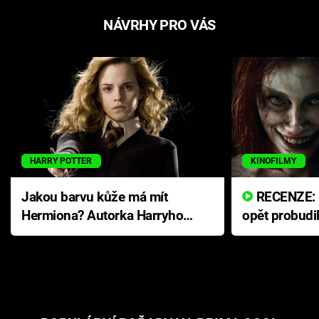
NÁVRHY PRO VÁS
HARRY POTTER
KINOFILMY
Jakou barvu kůže má mít
RECENZE: Smrtelné zlo se
Hermiona? Autorka Harryho
opět probudi
Pottera přišla s ráznou
přichází s n
odpovědí
hororovou n