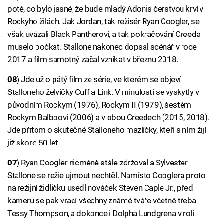
poté, co bylo jasné, že bude mladý Adonis čerstvou krví v
Rockyho žilách. Jak Jordan, tak režisér Ryan Coogler, se
však uvázali Black Pantherovi, a tak pokračování Creeda
muselo počkat. Stallone nakonec dopsal scénář v roce
2017 a film samotný začal vznikat v březnu 2018.
08)
Jde už o pátý film ze série, ve kterém se objeví
Stalloneho želvičky Cuff a Link. V minulosti se vyskytly v
původním Rockym (1976), Rockym II (1979), šestém
Rockym Balboovi (2006) a v obou Creedech (2015, 2018).
Jde přitom o skutečné Stalloneho mazlíčky, kteří s ním žijí
již skoro 50 let.
07)
Ryan Coogler nicméně stále zdržoval a Sylvester
Stallone se režie ujmout nechtěl. Namísto Cooglera proto
na režijní židličku usedl nováček Steven Caple Jr., před
kameru se pak vrací všechny známé tváře včetně třeba
Tessy Thompson, a dokonce i Dolpha Lundgrena v roli