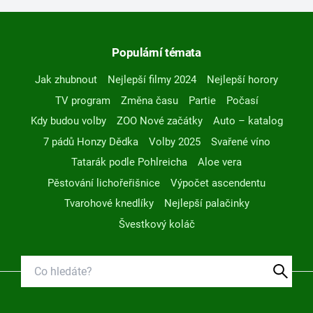
Populární témata
Jak zhubnout
Nejlepší filmy 2024
Nejlepší horory
TV program
Změna času
Partie
Počasí
Kdy budou volby
ZOO Nové začátky
Auto – katalog
7 pádů Honzy Dědka
Volby 2025
Svařené víno
Tatarák podle Pohlreicha
Aloe vera
Pěstování lichořeřišnice
Výpočet ascendentu
Tvarohové knedlíky
Nejlepší palačinky
Švestkový koláč