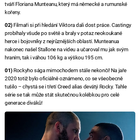
tváří Floriana Munteanu, který má německé a rumunské
kořeny.
02)
Filmaři si při hledání Viktora dali dost práce. Castingy
probíhaly všude po světě a braly v potaz neokoukané
herce i bojovníky z nejrůznějších oblastí. Munteanua
nakonec našel Stallone na videu a učaroval mu jak svým
hraním, tak i váhou 106 kg a výškou 195 cm.
01)
Rockyho sága mimochodem stále nekončí! Na jaře
2020 totiž bylo oficiálně oznámeno, co se všeobecně
tušilo – chystá se i třetí Creed alias devátý Rocky. Tahle
série se tak může stát skutečnou kolébkou pro celé
generace diváků!