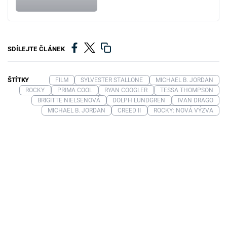
SDÍLEJTE ČLÁNEK
ŠTÍTKY
FILM
SYLVESTER STALLONE
MICHAEL B. JORDAN
ROCKY
PRIMA COOL
RYAN COOGLER
TESSA THOMPSON
BRIGITTE NIELSENOVÁ
DOLPH LUNDGREN
IVAN DRAGO
MICHAEL B. JORDAN
CREED II
ROCKY: NOVÁ VÝZVA