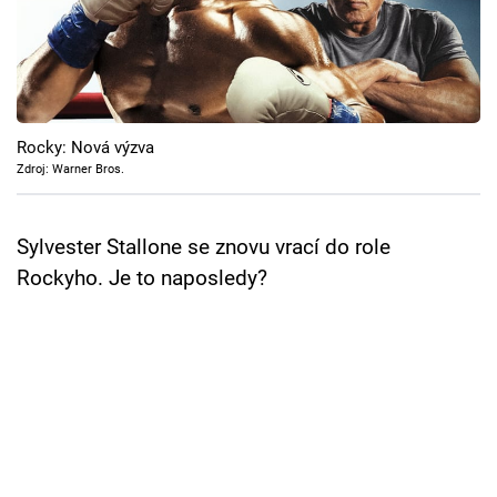
Cool Esport
Pořady
TV Program
Rocky: Nová výzva
Zdroj: Warner Bros.
Sledujte prima+
Sylvester Stallone se znovu vrací do role
Přihlášení
Rockyho. Je to naposledy?
Sledujte nás