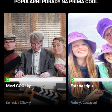
POPULÁRNÍ POŘADY NA PRIMA COOL
PŘEHRÁT
PŘEHRÁT
Mezi COOLky
Fotr na tripu
Komedie / Zábavný
Rodinný / Cestopisný