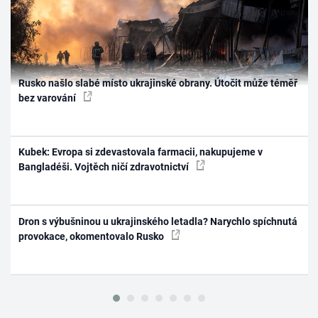
Rusko našlo slabé místo ukrajinské obrany. Útočit může téměř
bez varování
Kubek: Evropa si zdevastovala farmacii, nakupujeme v
Bangladéši. Vojtěch ničí zdravotnictví
Dron s výbušninou u ukrajinského letadla? Narychlo spíchnutá
provokace, okomentovalo Rusko