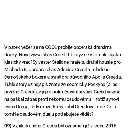
V pátek večer se na COOL probije boxerská drsňárna
Rocky: Nová výzva alias Creed II. I když se v tomhle bijáku
klasicky vrací Sylvester Stallone, hraje tu druhé housle pro
Michaela B. Jordana alias Adonise Creeda, mladého
černošského boxera a synátora původního Apolla Creeda.
Tuhle story už nejspíš znáte ze sedmičky Rockyho (alias
prvního Creeda), v jejím pokračování si však Creed vezme
na paškál zápas proti někomu osudovému – totiž synovi
Ivana Draga, tedy muže, který zabil Creedova otce. Co o
tomhle osudovém duelu potřebujete vědět?
09)
Vznik druhého Creeda byl oznámen již v lednu 2016