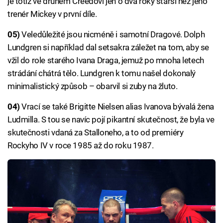
je totiž ve druhém Creedovi jen o dva roky starší než jeho
trenér Mickey v první díle.
05)
Veledůležité jsou nicméně i samotní Dragové. Dolph
Lundgren si například dal setsakra záležet na tom, aby se
vžil do role starého Ivana Draga, jemuž po mnoha letech
strádání chátrá tělo. Lundgren k tomu našel dokonalý
minimalistický způsob – obarvil si zuby na žluto.
04)
Vrací se také Brigitte Nielsen alias Ivanova bývalá žena
Ludmilla. S tou se navíc pojí pikantní skutečnost, že byla ve
skutečnosti vdaná za Stalloneho, a to od premiéry
Rockyho IV v roce 1985 až do roku 1987.