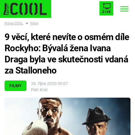
ŽIVĚ
Prima COOL
■
Filmy
STARHOUSE
BUFFY, PŘEMOŽITELKA UPÍRŮ
Trendy:
9 věcí, které nevíte o osmém díle
ESCAPE
PLNEJ KOTEL
AVENGERS 5
Rockyho: Bývalá žena Ivana
Draga byla ve skutečnosti vdaná
za Stalloneho
Témata
26. října 2020 00:07
FILMY
Petr Král
Filmy
Seriály
Hry