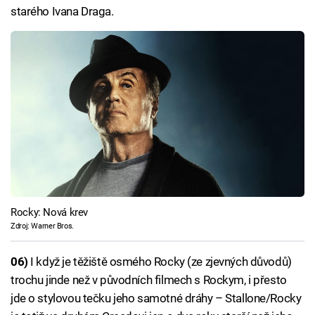
starého Ivana Draga.
Rocky: Nová krev
Zdroj: Warner Bros.
06)
I když je těžiště osmého Rocky (ze zjevných důvodů)
trochu jinde než v původních filmech s Rockym, i přesto
jde o stylovou tečku jeho samotné dráhy – Stallone/Rocky