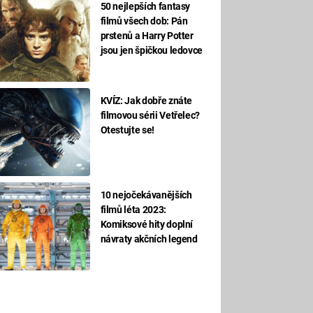
50 nejlepších fantasy
filmů všech dob: Pán
prstenů a Harry Potter
jsou jen špičkou ledovce
KVÍZ: Jak dobře znáte
filmovou sérii Vetřelec?
Otestujte se!
10 nejočekávanějších
filmů léta 2023:
Komiksové hity doplní
návraty akčních legend