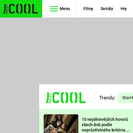
Menu
Filmy
Seriály
Hry
Seriály
Filmy
SIMPSONOVI
STAR WARS
HVĚZDNÁ
AVENGERS
BRÁNA
RYCHLE A
TEORIE
ZBĚSILE 10
Trendy:
VELKÉHO
Star
PREDÁTOR
TŘESKU
10 nejděsivějších hororů
FUTURAMA
všech dob podle
neprůstřelného kritéria.