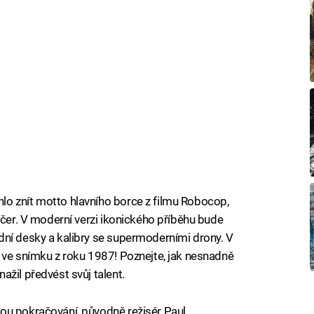
o znít motto hlavního borce z filmu Robocop,
ečer. V moderní verzi ikonického příběhu bude
dní desky a kalibry se supermoderními drony. V
 ve snímku z roku 1987! Poznejte, jak nesnadně
žil předvést svůj talent.
ou pokračování, původně režisér Paul