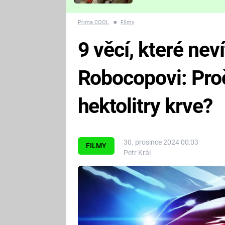
Které děsivé pecky vám
nejvíc zvednou tep?
Prima COOL
■
Filmy
9 věcí, které ne
Robocopovi: Pro
hektolitry krve?
30. prosince 2024 00:03
FILMY
Petr Král