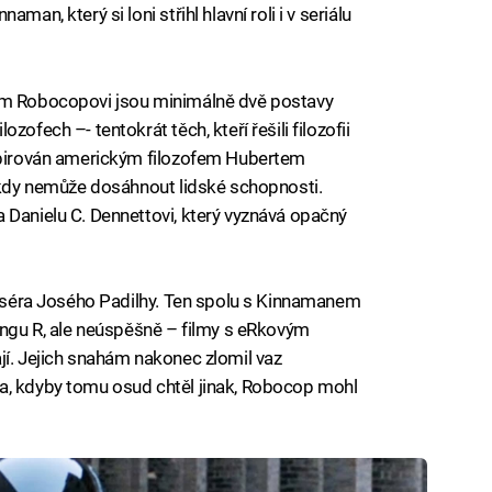
an, který si loni střihl hlavní roli i v seriálu
ém Robocopovi jsou minimálně dvě postavy
ofech –- tentokrát těch, kteří řešili filozofii
nspirován americkým filozofem Hubertem
nikdy nemůže dosáhnout lidské schopnosti.
 Danielu C. Dennettovi, který vyznává opačný
ežiséra Josého Padilhy. Ten spolu s Kinnamanem
tingu R, ale neúspěšně – filmy s eRkovým
jí. Jejich snahám nakonec zlomil vaz
a, kdyby tomu osud chtěl jinak, Robocop mohl