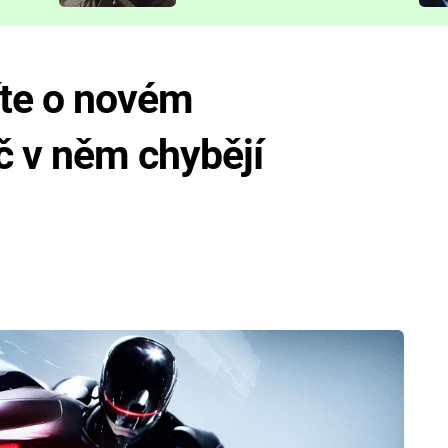
představit
víte o novém
č v něm chybějí