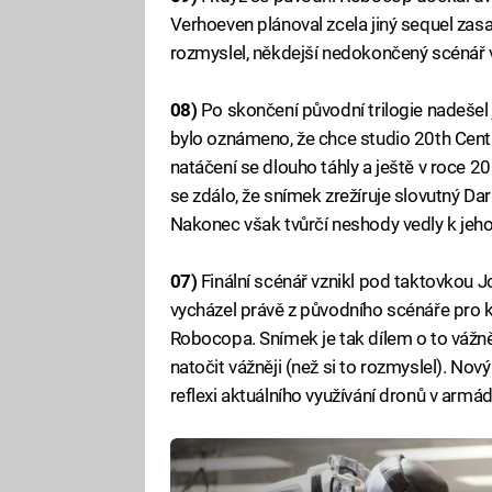
Verhoeven plánoval zcela jiný sequel zas
rozmyslel, někdejší nedokončený scénář vš
08)
Po skončení původní trilogie nadešel
bylo oznámeno, že chce studio 20th Cent
natáčení se dlouho táhly a ještě v roce 20
se zdálo, že snímek zrežíruje slovutný D
Nakonec však tvůrčí neshody vedly k jeh
07)
Finální scénář vznikl pod taktovkou Jo
vycházel právě z původního scénáře pro
Robocopa. Snímek je tak dílem o to vážně
natočit vážněji (než si to rozmyslel). No
reflexi aktuálního využívání dronů v armád