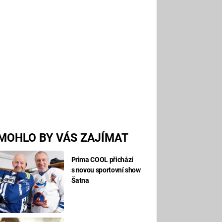
MOHLO BY VÁS ZAJÍMAT
Prima COOL přichází
s novou sportovní show
Šatna