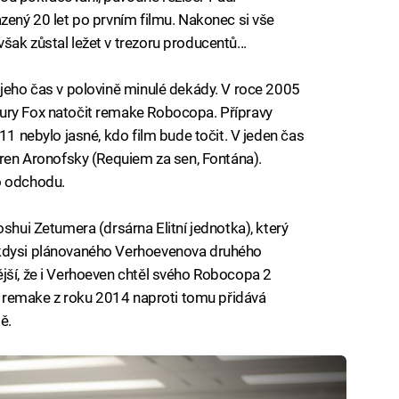
azený 20 let po prvním filmu. Nakonec si vše
ak zůstal ležet v trezoru producentů...
 jeho čas v polovině minulé dekády. V roce 2005
ury Fox natočit remake Robocopa. Přípravy
11 nebylo jasné, kdo film bude točit. V jeden čas
arren Aronofsky (Requiem za sen, Fontána).
o odchodu.
shui Zetumera (drsárna Elitní jednotka), který
 kdysi plánovaného Verhoevenova druhého
jší, že i Verhoeven chtěl svého Robocopa 2
vý remake z roku 2014 naproti tomu přidává
ě.