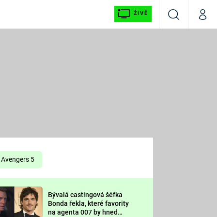
ŽIVĚ
Vyhledávání
Můj p
Prima+
É
CNN Prima NEWS
E
Prima FRESH
ŠÍ
Prima LIVING
E
Prima Ženy
Avengers 5
Prima LAJK
Bývalá castingová šéfka
OOL
Bonda řekla, které favority
Sledujte nás
na agenta 007 by hned