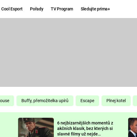
Cool Esport
Pořady
TV Program
Sledujte prima+
Hry
Zábava
MAFIA
ZÁBAVN
GALERI
GTA 6
NEJLEP
KINGDOM
KOMEDI
COME:
DELIVERANCE
CHUCK
House
Buffy, přemožitelka upírů
Escape
Plnej kotel
NORRIS
ESPORT
6 nejbizarnějších momentů z
DEADP
akčních klasik, bez kterých si
slavné filmy už nejde