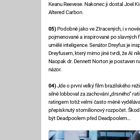
Keanu Reevese. Nakonec ji dostal Joel Kinnam
Altered Carbon.
05)
Podobně jako ve Ztracených, i v nov
pojmenované a inspirované po slavných filoz
umělé inteligence. Senátor Dreyfus je i
Dreyfusem, který mimo jiné tvrdí, že AI 
Naopak dr. Dennett Norton je postaven na
názor.
04)
Jde o první velký film brazilského r
silně lobboval za zachování „drsného“ ra
ratingem totiž velmi často méně vyděláva
přepísknutý stomilionový rozpočet. Škod
být Deadpoolem před Deadpoolem...