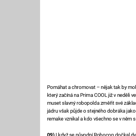
Pomáhat a chromovat – nějak tak by mohl
který začíná na Prima COOL již v neděli v
muset slavný robopolda změřit své zákla
jádru však půjde o stejného dobráka jako
remake vznikal a kdo všechno se v něm sna
09)
I když se původní Robocop dočkal dv