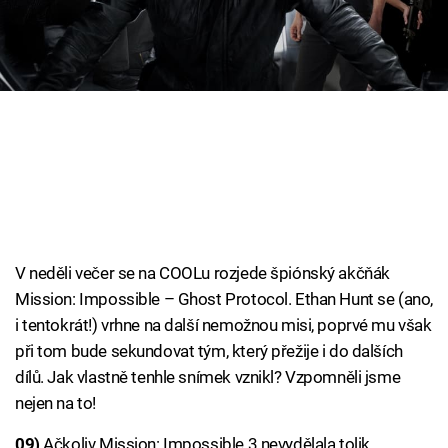
Cool Esport
Pořady
TV Program
Sledujte prima+
Přihlášení
V neděli večer se na COOLu rozjede špiónský akčňák
Mission: Impossible – Ghost Protocol. Ethan Hunt se (ano,
Sledujte nás
i tentokrát!) vrhne na další nemožnou misi, poprvé mu však
při tom bude sekundovat tým, který přežije i do dalších
dílů. Jak vlastně tenhle snímek vznikl? Vzpomněli jsme
nejen na to!
09)
Ačkoliv Mission: Impossible 3 nevydělala tolik