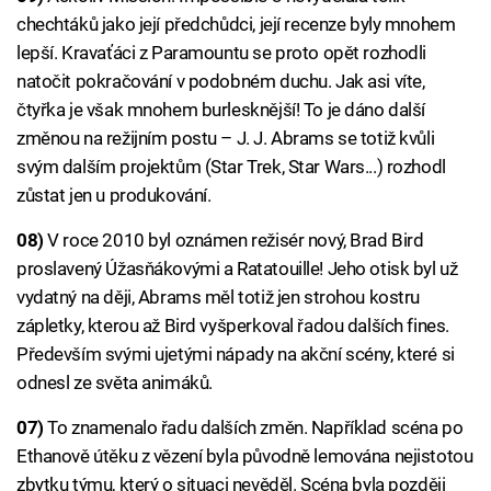
chechtáků jako její předchůdci, její recenze byly mnohem
lepší. Kravaťáci z Paramountu se proto opět rozhodli
natočit pokračování v podobném duchu. Jak asi víte,
čtyřka je však mnohem burlesknější! To je dáno další
změnou na režijním postu – J. J. Abrams se totiž kvůli
svým dalším projektům (Star Trek, Star Wars...) rozhodl
zůstat jen u produkování.
08)
V roce 2010 byl oznámen režisér nový, Brad Bird
proslavený Úžasňákovými a Ratatouille! Jeho otisk byl už
vydatný na ději, Abrams měl totiž jen strohou kostru
zápletky, kterou až Bird vyšperkoval řadou dalších fines.
Především svými ujetými nápady na akční scény, které si
odnesl ze světa animáků.
07)
To znamenalo řadu dalších změn. Například scéna po
Ethanově útěku z vězení byla původně lemována nejistotou
zbytku týmu, který o situaci nevěděl. Scéna byla později