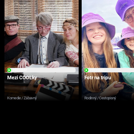
PŘEHRÁT
PŘEHRÁT
Mezi COOLky
Fotr na tripu
Komedie / Zábavný
Rodinný / Cestopisný