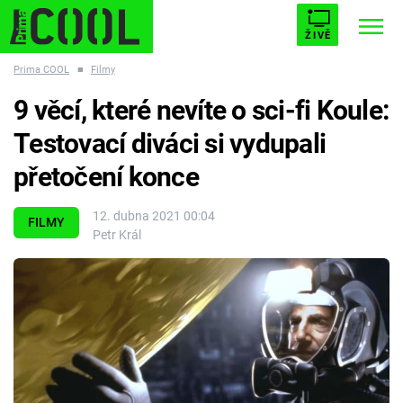
ŽIVĚ
Prima COOL
■
Filmy
STARHOUSE
BUFFY, PŘEMOŽITELKA UPÍRŮ
Trendy:
9 věcí, které nevíte o sci-fi Koule:
ESCAPE
PLNEJ KOTEL
AVENGERS 5
Testovací diváci si vydupali
přetočení konce
12. dubna 2021 00:04
FILMY
Petr Král
Témata
Filmy
Seriály
Hry