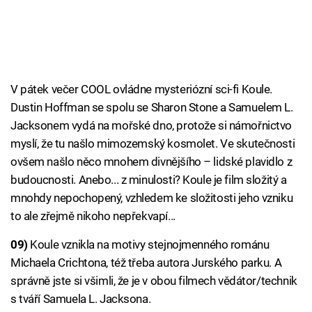
V pátek večer COOL ovládne mysteriózní sci-fi Koule.
Dustin Hoffman se spolu se Sharon Stone a Samuelem L.
Jacksonem vydá na mořské dno, protože si námořnictvo
myslí, že tu našlo mimozemský kosmolet. Ve skutečnosti
ovšem našlo něco mnohem divnějšího – lidské plavidlo z
budoucnosti. Anebo... z minulosti? Koule je film složitý a
mnohdy nepochopený, vzhledem ke složitosti jeho vzniku
to ale zřejmě nikoho nepřekvapí...
09)
Koule vznikla na motivy stejnojmenného románu
Michaela Crichtona, též třeba autora Jurského parku. A
správně jste si všimli, že je v obou filmech vědátor/technik
s tváří Samuela L. Jacksona.