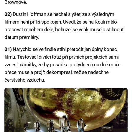
Brownové.
02)
Dustin Hoffman se nechal slyšet, že s výsledným
filmem není příliš spokojen. Uvedl, že se na Kouli mělo
pracovat mnohem déle, bohužel se však muselo stihnout
datum premiéry.
01)
Narychlo se ve finále stihl přetočit jen úplný konec
filmu. Testovací diváci totiž při prvních projekcích sami
vznesli námitky, že by posádka po týdnech na dně moře
přece musela projít dekompresí, než se nadechne
čerstvého vzduchu.