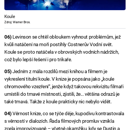
Koule
Zdroj: Warner Bros.
06)
Levinson se chtěl obloukem vyhnout problémům, jež
kvůli natáčení na moři postihly Costnerův Vodní svět.
Koule se proto natáčela v obrovských vodních nádržích,
což bylo lepší řešení i pro trikaře.
05)
Jedním z mála rozdílů mezi knihou a filmem je
vykreslení titulní koule. V knize je popsána jako „koule
chromového vzezření“, jenže když takovou rekvizitu filmaři
umístili do tmavé místnosti, zjistili, že... většina odrazů je
také tmavá. Takže z koule prakticky nic nebylo vidět.
04)
Věrnost knize, co se týče děje, kupodivu kontrastovala
s věrností v dialozích. Řada filmových promluv vznikla
zcela improvizovaně – včetně okamžiku, kdy se Dustin a