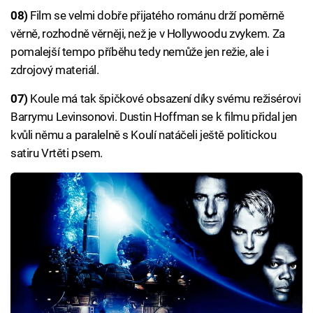
08)
Film se velmi dobře přijatého románu drží poměrně
věrně, rozhodně věrněji, než je v Hollywoodu zvykem. Za
pomalejší tempo příběhu tedy nemůže jen režie, ale i
zdrojový materiál.
07)
Koule má tak špičkové obsazení díky svému režisérovi
Barrymu Levinsonovi. Dustin Hoffman se k filmu přidal jen
kvůli němu a paralelně s Koulí natáčeli ještě politickou
satiru Vrtěti psem.