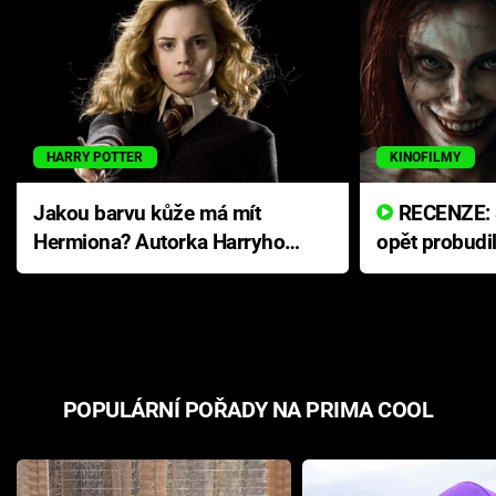
HARRY POTTER
KINOFILMY
Jakou barvu kůže má mít
RECENZE: Smrtelné zlo se
Hermiona? Autorka Harryho
opět probudi
Pottera přišla s ráznou
přichází s n
odpovědí
hororovou n
POPULÁRNÍ POŘADY NA PRIMA COOL