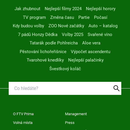
Jak zhubnout
Nejlepší filmy 2024
Nejlepší horory
TV program
Změna času
Partie
Počasí
Kdy budou volby
ZOO Nové začátky
Auto – katalog
7 pádů Honzy Dědka
Volby 2025
Svařené víno
Tatarák podle Pohlreicha
Aloe vera
Pěstování lichořeřišnice
Výpočet ascendentu
Tvarohové knedlíky
Nejlepší palačinky
Švestkový koláč
O FTV Prima
Management
Volná místa
Press