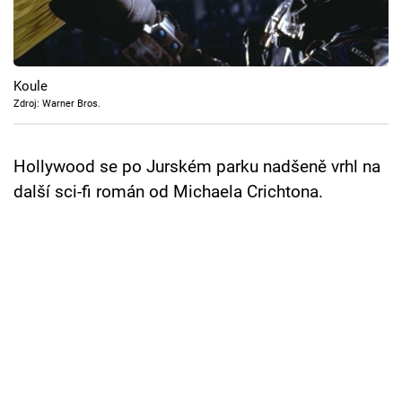
Cool Esport
Pořady
Koule
TV Program
Zdroj: Warner Bros.
Sledujte prima+
Hollywood se po Jurském parku nadšeně vrhl na
další sci-fi román od Michaela Crichtona.
Přihlášení
Sledujte nás