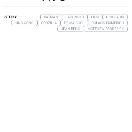
ŠTÍTKY
BATMAN
JAPONSKO
FILM
DINOSAUŘI
KING KONG
GODZILLA
PRIMA COOL
ROLAND EMMERICH
JEAN RENO
MATTHEW BRODERICK