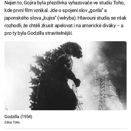
Nejen to, Gojira byla přezdívka vyhazovače ve studiu Toho,
kde první film vznikal. Jde o spojení slov „gorila“ a
japonského slova „kujira“ (velryba). Hlavouni studia se však
rozhodli, že chtěli zkusit apelovat i na americké diváky – a
pro ty byla Godzilla stravitelnější.
Godzilla (1954)
Zdroj: Toho