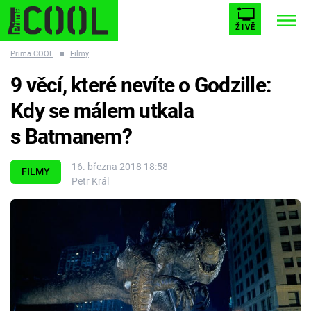
ŽIVĚ
Prima COOL
■
Filmy
STARHOUSE
BUFFY, PŘEMOŽITELKA UPÍRŮ
Trendy:
9 věcí, které nevíte o Godzille:
ESCAPE
PLNEJ KOTEL
AVENGERS 5
Kdy se málem utkala
s Batmanem?
16. března 2018 18:58
FILMY
Petr Král
Témata
Filmy
Seriály
Hry