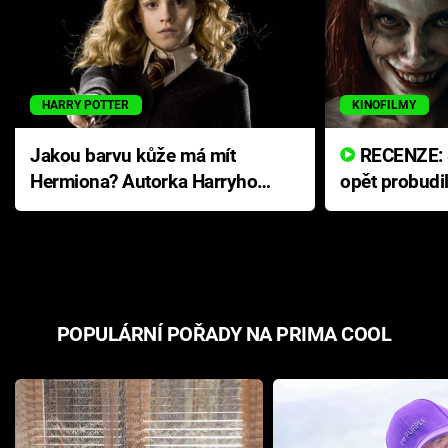
HARRY POTTER
KINOFILMY
Jakou barvu kůže má mít
RECENZE: Smrtelné zlo se
Hermiona? Autorka Harryho
opět probudi
Pottera přišla s ráznou
přichází s n
odpovědí
hororovou n
POPULÁRNÍ POŘADY NA PRIMA COOL