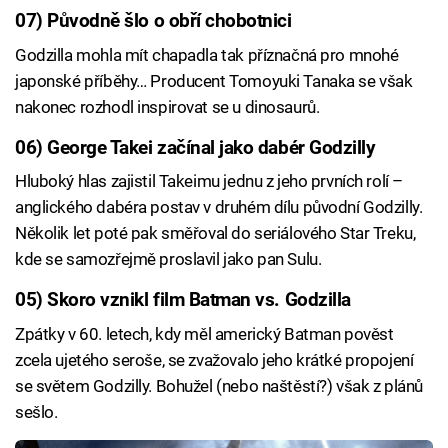
07) Původně šlo o obří chobotnici
Godzilla mohla mít chapadla tak příznačná pro mnohé
japonské příběhy… Producent Tomoyuki Tanaka se však
nakonec rozhodl inspirovat se u dinosaurů.
06) George Takei začínal jako dabér Godzilly
Hluboký hlas zajistil Takeimu jednu z jeho prvních rolí –
anglického dabéra postav v druhém dílu původní Godzilly.
Několik let poté pak směřoval do seriálového Star Treku,
kde se samozřejmě proslavil jako pan Sulu.
05) Skoro vznikl film Batman vs. Godzilla
Zpátky v 60. letech, kdy měl americký Batman pověst
zcela ujetého seroše, se zvažovalo jeho krátké propojení
se světem Godzilly. Bohužel (nebo naštěstí?) však z plánů
sešlo.