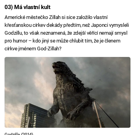
03) Má vlastní kult
Americké městečko Zillah si sice založilo vlastní
křesťanskou církev dekády předtím, než Japonci vymysleli
Godzillu, to však neznamená, že zdejší věřící nemají smysl
pro humor – kdo jiný se může chlubit tím, že je členem
církve jménem God-Zillah?
Godzilla (2014)