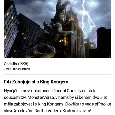
Godzilla (1998)
Zdroj: TriStar Pictures
04) Zabojuje si s King Kongem
Nynější filmová inkarnace západní Godzilly se stala
součástí tzv. MonsterVersa, v němž by si během dvou let
měla zabojovat i s King Kongem. Člověka to vede přímo ke
slavným slovům Dartha Vadera: Kruh se uzavírá!