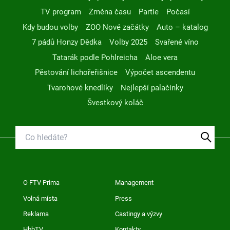
TV program
Změna času
Partie
Počasí
Kdy budou volby
ZOO Nové začátky
Auto – katalog
7 pádů Honzy Dědka
Volby 2025
Svařené víno
Tatarák podle Pohlreicha
Aloe vera
Pěstování lichořeřišnice
Výpočet ascendentu
Tvarohové knedlíky
Nejlepší palačinky
Švestkový koláč
O FTV Prima
Management
Volná místa
Press
Reklama
Castingy a výzvy
HbbTV
Kontakty