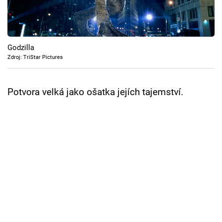
Cool Esport
Pořady
Godzilla
TV Program
Zdroj: TriStar Pictures
Sledujte prima+
Potvora velká jako ošatka jejích tajemství.
Přihlášení
Sledujte nás