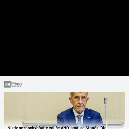
Nikdy nezpochybňujte voliče ANO, smál se Staněk. Dle