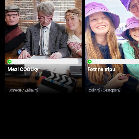
PŘEHRÁT
PŘEHRÁT
Mezi COOLky
Fotr na tripu
Komedie / Zábavný
Rodinný / Cestopisný