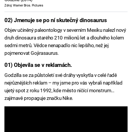
Zdroj: Warner Bros. Pictures
02) Jmenuje se po ní skutečný dinosaurus
Objev učiněný paleontology v severním Mexiku nalezl nový
druh dinosaura starého 210 milionů let a dlouhého kolem
sedmi metrů. Vědce nenapadlo nic lepšího, než jej
pojmenovat Gojirasaurus.
01) Objevila se v reklamách.
Godzilla se za půlstoletí své dráhy vyskytla v celé řadě
nejrůznějších reklam – my jsme pro vás vybrali například
ujetý spot z roku 1992, kde město ničící monstrum…
zajímavě propaguje značku Nike.