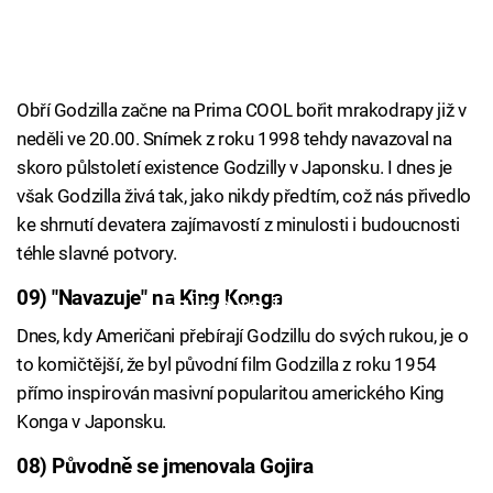
Obří Godzilla začne na Prima COOL bořit mrakodrapy již v
neděli ve 20.00. Snímek z roku 1998 tehdy navazoval na
skoro půlstoletí existence Godzilly v Japonsku. I dnes je
však Godzilla živá tak, jako nikdy předtím, což nás přivedlo
ke shrnutí devatera zajímavostí z minulosti i budoucnosti
téhle slavné potvory.
09) "Navazuje" na King Konga
Failed to fetch
Dnes, kdy Američani přebírají Godzillu do svých rukou, je o
to komičtější, že byl původní film Godzilla z roku 1954
přímo inspirován masivní popularitou amerického King
Konga v Japonsku.
08) Původně se jmenovala Gojira