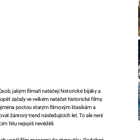
b, jakým filmaři natáčejí historické bijáky a
 opět začaly ve velkém natáčet historické filmy.
ýt zejména poctou starým filmovým klasikám a
t žánrový trend následujících let. To ale není
ím hitu nejspíš nevěděli.
ech uspěl film zasazený do starověku. Podobné