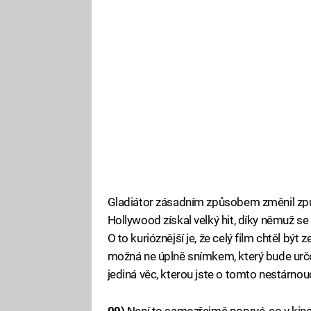
Gladiátor zásadním způsobem změnil způso
Hollywood získal velký hit, díky němuž se
O to kurióznější je, že celý film chtěl b
možná ne úplně snímkem, který bude určova
jediná věc, kterou jste o tomto nestárnouc
09)
Není to samozřejmě poprvé, co v kin