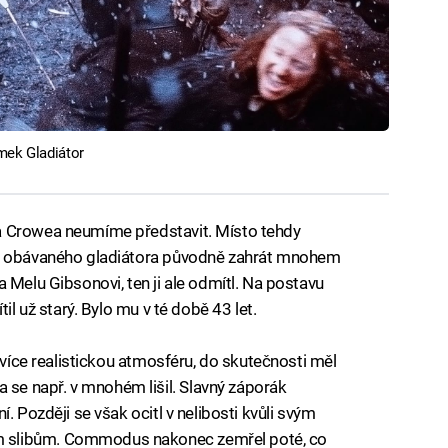
mek Gladiátor
a Crowea neumíme představit. Místo tehdy
la obávaného gladiátora původně zahrát mnohem
 Melu Gibsonovi, ten ji ale odmítl. Na postavu
il už starý. Bylo mu v té době 43 let.
ejvíce realistickou atmosféru, do skutečnosti měl
e např. v mnohém lišil. Slavný záporák
. Později se však ocitl v nelibosti kvůli svým
 slibům. Commodus nakonec zemřel poté, co