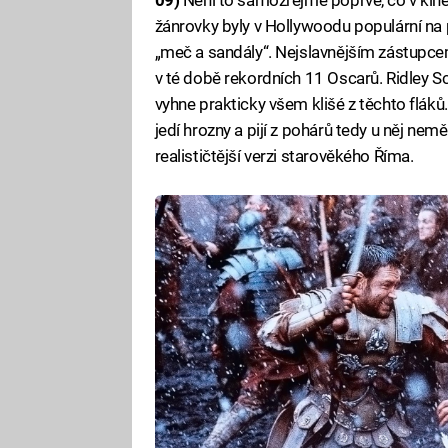
žánrovky byly v Hollywoodu populární na p
„meč a sandály“. Nejslavnějším zástupcem 
v té době rekordních 11 Oscarů. Ridley Sco
vyhne prakticky všem klišé z těchto fláků
jedí hrozny a pijí z pohárů tedy u něj nem
realističtější verzi starověkého Říma.