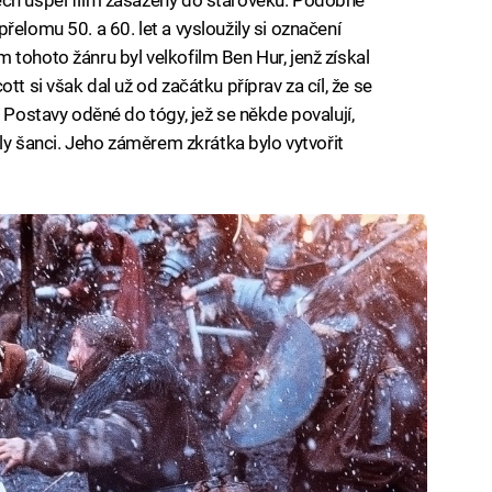
řelomu 50. a 60. let a vysloužily si označení
tohoto žánru byl velkofilm Ben Hur, jenž získal
tt si však dal už od začátku příprav za cíl, že se
. Postavy oděné do tógy, jež se někde povalují,
ěly šanci. Jeho záměrem zkrátka bylo vytvořit