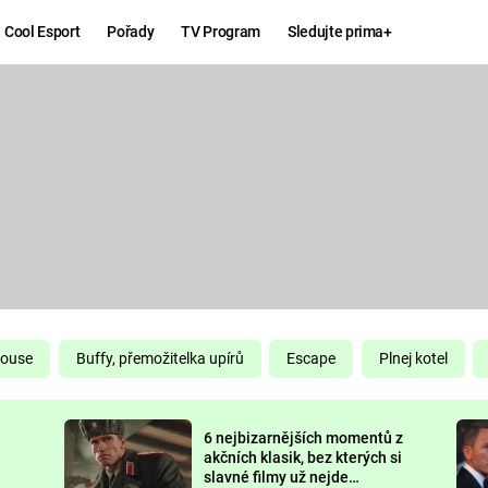
Cool Esport
Pořady
TV Program
Sledujte prima+
Hry
Zábava
MAFIA
ZÁBAVN
GALERI
GTA 6
NEJLEP
KINGDOM
KOMEDI
COME:
DELIVERANCE
CHUCK
House
Buffy, přemožitelka upírů
Escape
Plnej kotel
NORRIS
ESPORT
6 nejbizarnějších momentů z
DEADP
akčních klasik, bez kterých si
slavné filmy už nejde