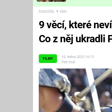
Které děsivé pecky vám
nejvíc zvednou tep?
Prima COOL
■
Filmy
9 věcí, které neví
Co z něj ukradli P
10. ledna 2023 16:15
FILMY
Petr Král