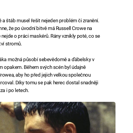
 štáb musel řešit nejeden problém či zranění.
mne, že po úvodní bitvě má Russell Crowe na
 nejde o práci maskérů. Rány vznikly poté, co se
tví stromů.
oráka možná působí sebevědomě a ďábelsky v
ým opakem. Během svých scén byl údajně
Crowea, aby ho před jejich velkou společnou
rcoval. Díky tomu se pak herec dostal snadněji
za i po letech.