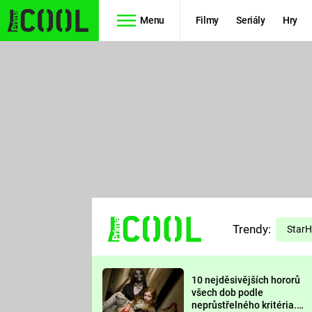
Menu
Filmy
Seriály
Hry
Seriály
Filmy
SIMPSONOVI
STAR WARS
HVĚZDNÁ
AVENGERS
BRÁNA
RYCHLE A
TEORIE
ZBĚSILE 10
Trendy:
VELKÉHO
Star
PREDÁTOR
TŘESKU
10 nejděsivějších hororů
FUTURAMA
všech dob podle
neprůstřelného kritéria.