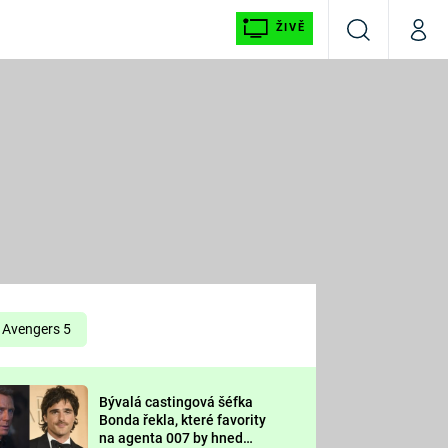
ŽIVĚ
Vyhledávání
Můj p
Prima+
É
CNN Prima NEWS
E
Prima FRESH
ŠÍ
Prima LIVING
E
Prima Ženy
Avengers 5
Prima LAJK
Bývalá castingová šéfka
OOL
Bonda řekla, které favority
Sledujte nás
na agenta 007 by hned