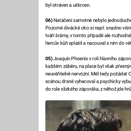
byl otráven a uškrcen.
06)
Natáčení samotné nebylo jednoduché a
Pozorné divácké oko si např. snadno vši
tváří šrámy, v tomto případě ale rozhodně
hercův kůň splašil a nacouval s ním do vě
05)
Joaquin Phoenix v roli hlavního záp
každém záběru, na place byl však přesn
neuvěřitelně nervózní. Měl tedy požádat 
scénou drsně vyhecoval a psychicky vybu
do role slizkého záporáka, z něhož jde hrů