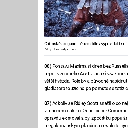
O římské aroganci během bitev vypovídal i sní
Zdroj: Universal pictures
08)
Postavu Maxima si dnes bez Russell
nepříliš známého Australana si však mě
větší hvězda. Role byla původně nabídnuta
gladiátora toužícího po pomstě se totiž cít
07)
Ačkoliv se Ridley Scott snažil o co n
v mnohém daleko. Osud císaře Commoda s
opravdu existoval a byl zpočátku populární
megalomanským plánům a nesplnitelným