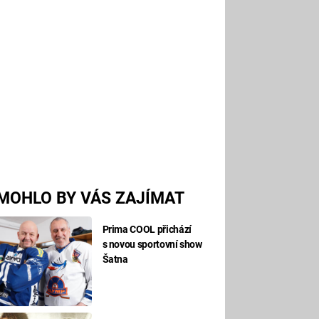
MOHLO BY VÁS ZAJÍMAT
Prima COOL přichází
s novou sportovní show
Šatna