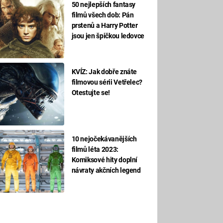
50 nejlepších fantasy
filmů všech dob: Pán
prstenů a Harry Potter
jsou jen špičkou ledovce
KVÍZ: Jak dobře znáte
filmovou sérii Vetřelec?
Otestujte se!
10 nejočekávanějších
filmů léta 2023:
Komiksové hity doplní
návraty akčních legend