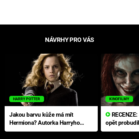
NÁVRHY PRO VÁS
HARRY POTTER
KINOFILMY
Jakou barvu kůže má mít
RECENZE: Smrtelné zlo se
Hermiona? Autorka Harryho
opět probudi
Pottera přišla s ráznou
přichází s n
odpovědí
hororovou n