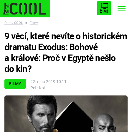
ŽIVĚ
Prima COOL
■
Filmy
STARHOUSE
BUFFY, PŘEMOŽITELKA UPÍRŮ
Trendy:
9 věcí, které nevíte o historickém
ESCAPE
PLNEJ KOTEL
AVENGERS 5
dramatu Exodus: Bohové
a králové: Proč v Egyptě nešlo
do kin?
Témata
22. října 2019 10:11
FILMY
Petr Král
Filmy
Seriály
Hry