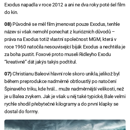
Exodus napadla v roce 2012 a ani ne dva roky poté šel film
do kin.
08)
Původně se měl film jmenovat pouze Exodus, tenhle
název si však nemohl ponechat z kuriózních důvodů –
práva na Exodus totiž vlastní společnost MGM, která v
roce 1960 natočila nesouvisející biják Exodus a nechtěla je
za boha pustit. Foxové proto museli Ridleyho Exodu
“kreativně” dát jakýs takýs podtitul.
07)
Christianu Baleovi hlavní role skoro unikla, jelikož byl
během preprodukce nadměrně obtloustlý po natočení
Špinavého triku, kde hrál… muže nadměrnější velikosti, než
je u Balea zvykem. Jak je však u něj také typické, Bale velmi
rychle shodil přebytečné kilogramy a do první klapky se
dostal do formy.