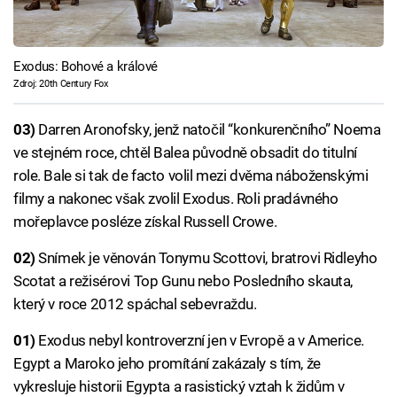
Exodus: Bohové a králové
Zdroj: 20th Century Fox
03)
Darren Aronofsky, jenž natočil “konkurenčního” Noema
ve stejném roce, chtěl Balea původně obsadit do titulní
role. Bale si tak de facto volil mezi dvěma náboženskými
filmy a nakonec však zvolil Exodus. Roli pradávného
mořeplavce posléze získal Russell Crowe.
02)
Snímek je věnován Tonymu Scottovi, bratrovi Ridleyho
Scotat a režisérovi Top Gunu nebo Posledního skauta,
který v roce 2012 spáchal sebevraždu.
01)
Exodus nebyl kontroverzní jen v Evropě a v Americe.
Egypt a Maroko jeho promítání zakázaly s tím, že
vykresluje historii Egypta a rasistický vztah k židům v