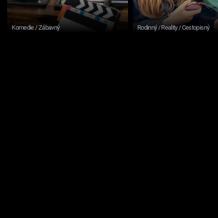
Komedie / Zábavný
Rodinný / Reality / Cestopisný