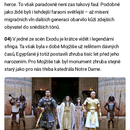
herce. To však paradoxně není zas takový faul. Podobně
jako židé byli i tehdejší faraoni světlejší – až mísení
migračních vln dalších generací obarvilo kůži zdejších
obyvatel do snědších tónů.
04)
V jedné ze scén Exodu je krátce vidět i legendární
sfinga. Ta však byla v době Mojžíše už reliktem dávných
časů, Egypťané ji totiž postavili zhruba tisíc let před jeho
narozením. Pro Mojžíše tak byl monument zhruba stejně
starý jako pro nás třeba katedrála Notre Dame.