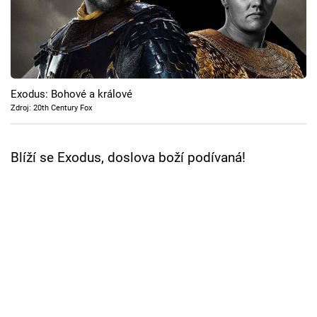
Cool Esport
Pořady
TV Program
Exodus: Bohové a králové
Zdroj: 20th Century Fox
Sledujte prima+
Blíží se Exodus, doslova boží podívaná!
Přihlášení
Sledujte nás