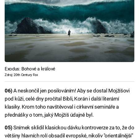
Exodus: Bohové a králové
Zdroj: 20th Century Fox
06)
A neskončil jen posilováním! Aby se dostal Mojžíšovi
pod kůži, celé dny pročítal Bibli, Korán i další literární
klasiky. Krom toho navštěvoval i církevní semináře a
přednášky o tom, jaký Mojžíš údajně byl.
05)
Snímek sklidil klasickou dávku kontroverze za to, že do
většiny hlavních rolí obsadil evropské, nikoliv "orientálnější"