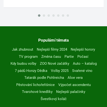
Populární témata
Jak zhubnout
Nejlepší filmy 2024
Nejlepší horory
TV program
Změna času
Partie
Počasí
Kdy budou volby
ZOO Nové začátky
Auto – katalog
7 pádů Honzy Dědka
Volby 2025
Svařené víno
Tatarák podle Pohlreicha
Aloe vera
Pěstování lichořeřišnice
Výpočet ascendentu
Tvarohové knedlíky
Nejlepší palačinky
Švestkový koláč