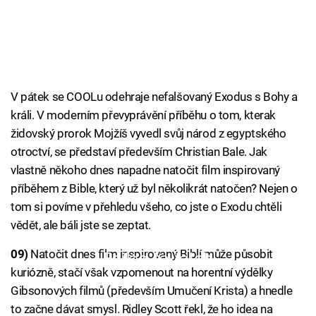
V pátek se COOLu odehraje nefalšovaný Exodus s Bohy a
králi. V moderním převyprávění příběhu o tom, kterak
židovský prorok Mojžíš vyvedl svůj národ z egyptského
otroctví, se představí především Christian Bale. Jak
vlastně někoho dnes napadne natočit film inspirovaný
příběhem z Bible, který už byl několikrát natočen? Nejen o
tom si povíme v přehledu všeho, co jste o Exodu chtěli
vědět, ale báli jste se zeptat.
09)
Natočit dnes film inspirovaný Biblí může působit
Failed to fetch
kuriózně, stačí však vzpomenout na horentní výdělky
Gibsonových filmů (především Umučení Krista) a hnedle
to začne dávat smysl. Ridley Scott řekl, že ho idea na