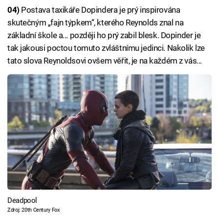
04)
Postava taxikáře Dopindera je prý inspirována
skutečným „fajn týpkem“, kterého Reynolds znal na
základní škole a... později ho prý zabil blesk. Dopinder je
tak jakousi poctou tomuto zvláštnímu jedinci. Nakolik lze
tato slova Reynoldsovi ovšem věřit, je na každém z vás...
Deadpool
Zdroj: 20th Century Fox