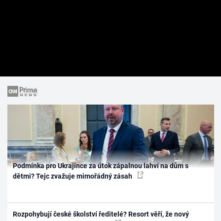
Podmínka pro Ukrajince za útok zápalnou lahví na dům s
dětmi? Tejc zvažuje mimořádný zásah
Rozpohybují české školství ředitelé? Resort věří, že nový