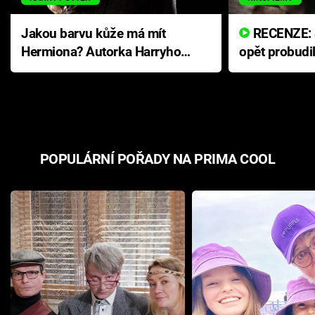
Jakou barvu kůže má mít
RECENZE: Smrtelné zlo se
Hermiona? Autorka Harryho
opět probudi
Pottera přišla s ráznou
přichází s n
odpovědí
hororovou n
POPULÁRNÍ POŘADY NA PRIMA COOL