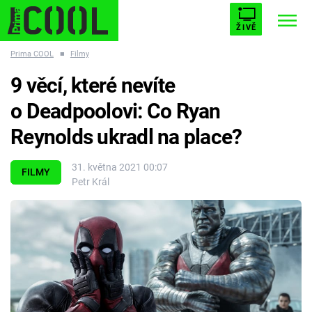
ŽIVĚ
Prima COOL
■
Filmy
STARHOUSE
BUFFY, PŘEMOŽITELKA UPÍRŮ
Trendy:
9 věcí, které nevíte
ESCAPE
PLNEJ KOTEL
AVENGERS 5
o Deadpoolovi: Co Ryan
Reynolds ukradl na place?
31. května 2021 00:07
FILMY
Petr Král
Témata
Filmy
Seriály
Hry