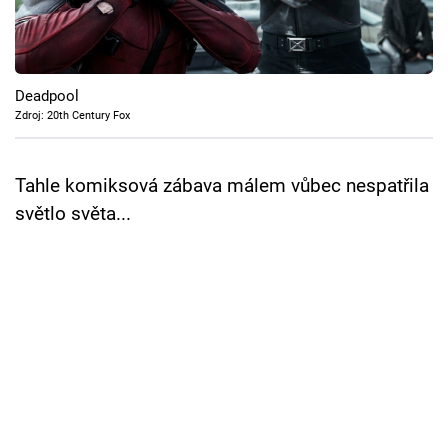
Cool Esport
Pořady
Deadpool
TV Program
Zdroj: 20th Century Fox
Sledujte prima+
Tahle komiksová zábava málem vůbec nespatřila
světlo světa...
Přihlášení
Sledujte nás