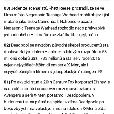
03)
Jeden ze scenáristů, Rhett Reese, prozradil, že se ve
filmu místo Negasonic Teenage Warhead mohli objevit jiní
mutanti jako třeba Cannonball. Nakonec o účasti
Negasonic Teenage Warhead rozhodlo něco překvapivě
jednoduchého – filmařům se zkrátka líbilo její jméno.
02)
Deadpool se navzdory původní skepsi producentů stal
doslova zlatým dolem – snímek s lidovým rozpočtem 58
milionů dolarů utržil 783 milionů a stal se v roce 2016
nejen nejvýdělečnějším dílem série X-Men, ale i
nejvýdělečnějším filmem s „dospěláckým“ ratingem R!
01)
Po akvizici studia 20th Century Fox korporací Disney je
nasnadě ultimátní crossover mezi marvelovkami s
Avengers a sérií X-Men, potažmo i Deadpoolem. V
budoucnu tak na plátně nejspíše uvidíme Deadpoola po
boku zbylých marveláckých hrdinů i dalších X-Menů. Zdali