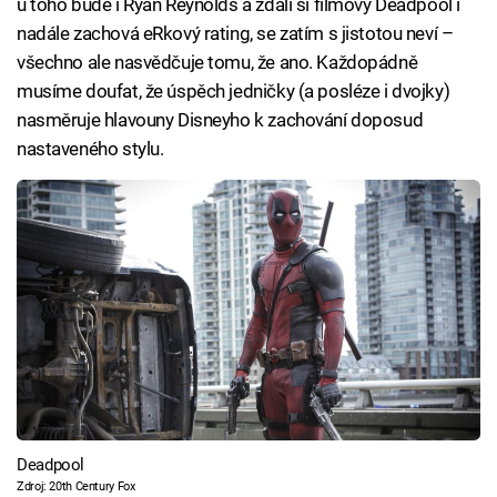
u toho bude i Ryan Reynolds a zdali si filmový Deadpool i
nadále zachová eRkový rating, se zatím s jistotou neví –
všechno ale nasvědčuje tomu, že ano. Každopádně
musíme doufat, že úspěch jedničky (a posléze i dvojky)
nasměruje hlavouny Disneyho k zachování doposud
nastaveného stylu.
Deadpool
Zdroj: 20th Century Fox