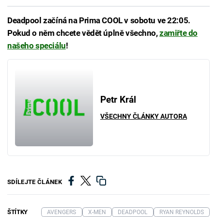
Deadpool začíná na Prima COOL v sobotu ve 22:05.
Pokud o něm chcete vědět úplně všechno,
zamiřte do
našeho speciálu
!
Petr Král
VŠECHNY ČLÁNKY AUTORA
SDÍLEJTE ČLÁNEK
ŠTÍTKY
AVENGERS
X-MEN
DEADPOOL
RYAN REYNOLDS