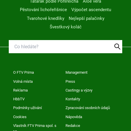
Tatarák podle Pohlreicha
Aloe vera
Pěstování lichořeřišnice
Výpočet ascendentu
Tvarohové knedlíky
Nejlepší palačinky
Švestkový koláč
O FTV Prima
Management
Volná místa
Press
Reklama
Castingy a výzvy
HbbTV
Kontakty
Podmínky užívání
Zpracování osobních údajů
Cookies
Nápověda
Vlastník FTV Prima spol. s
Redakce