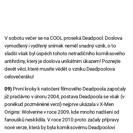
V sobotu večer se na COOL proseká Deadpool. Doslova
vymodlený i vydřený snímek neměl snadný vznik, o to
sladší však byl úspěch tohoto netradičního komiksového
antihrdiny, který je doslova unikátním úkazem! Poznejte
devět věcí, které musíte vědět o vzniku Deadpoolova
celovečeráku!
09)
První kroky k natočení filmového Deadpoola započaly
již pradávno v únoru 2004, postava Deadpoola se však (v
poněkud pozměněné verzi) nejprve ukázala v X-Men
Origins: Wolverine v roce 2009, kde mnoho nadšení od
fanoušků nesklidila. V roce 2010 proto začaly přípravy
nové verze, která by byla komiksovému Deadpoolovi