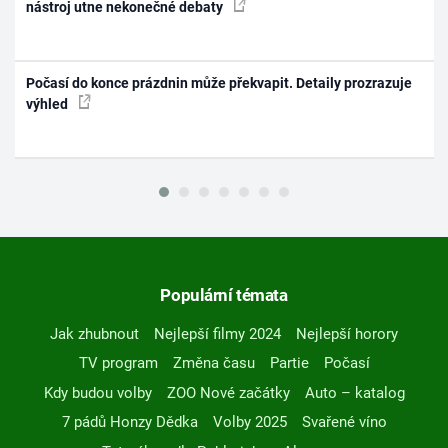
nástroj utne nekonečné debaty
Počasí do konce prázdnin může překvapit. Detaily prozrazuje
výhled
Populární témata
Jak zhubnout
Nejlepší filmy 2024
Nejlepší horory
TV program
Změna času
Partie
Počasí
Kdy budou volby
ZOO Nové začátky
Auto – katalog
7 pádů Honzy Dědka
Volby 2025
Svařené víno