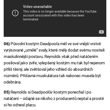
06)
Původní kostým Deadpoola měl ve své vnější vrstvě
vyrýsované „umělé“ svaly, které měly dodat svému nositeli
maskulinnější postavu. Reynolds však před natáčením
posiloval jako zvíře, vylepšený kostým mu tak byl nejenom
příliš těsný, ale zvětšoval jeho vzhled do absurdních
rozměrů. Přídavná muskulatura tak nakonec musela být
odebrána.
05)
Reynolds si Deadpoolův kostým ponechal i po
natáčení – údajně se nikoho z producentů neptal a prostě
si ho odnesl placu.