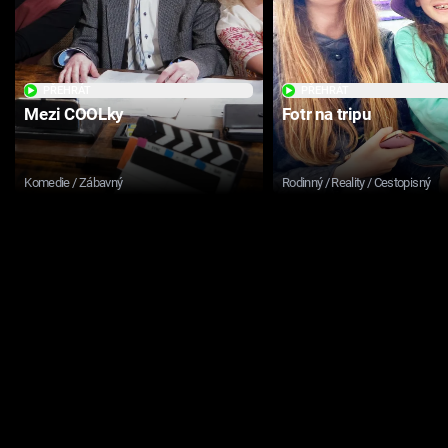
PŘEHRÁT
PŘEHRÁT
Mezi COOLky
Fotr na tripu
Komedie / Zábavný
Rodinný / Reality / Cestopisný