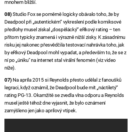
mnohem bližší.
08)
Studio Fox se poměrně logicky obávalo toho, že by
Deadpool při „autentickém“ vykreslení podle komiksové
předlohy musel získal „dospělácký“ eRkový rating – ten
přitom typicky znamená i výrazně nižší zisky. K zásadnímu
risku jej nakonec přesvědčila testovací nahrávka toho, jak
by eRkový Deadpool mohl vypadat, a především to, že se z
ní po „úniku" na internet stal virální fenomén (viz video
níže).
07)
Na apríla 2015 si Reynolds přesto udělal z fanoušků
legraci, když oznámil, že Deadpool bude mít „náctiletý“
rating PG-13. Okamžitě se zvedla vlna odporu a Reynolds
musel ještě téhož dne vyjasnit, že bylo oznámení
zamýšleno jen jako aprílový vtípek.