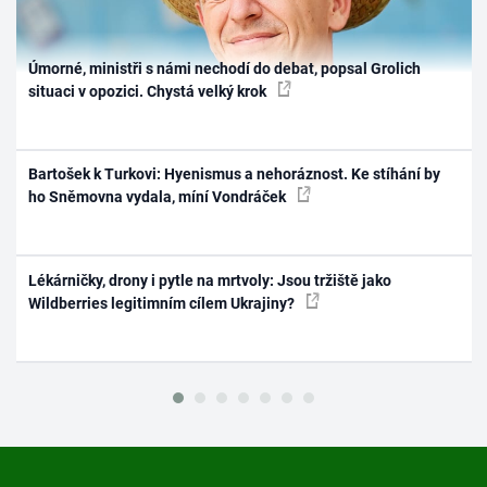
Úmorné, ministři s námi nechodí do debat, popsal Grolich
situaci v opozici. Chystá velký krok
Bartošek k Turkovi: Hyenismus a nehoráznost. Ke stíhání by
ho Sněmovna vydala, míní Vondráček
Lékárničky, drony i pytle na mrtvoly: Jsou tržiště jako
Wildberries legitimním cílem Ukrajiny?