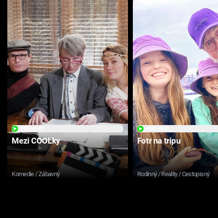
PŘEHRÁT
PŘEHRÁT
Mezi COOLky
Fotr na tripu
Komedie / Zábavný
Rodinný / Reality / Cestopisný