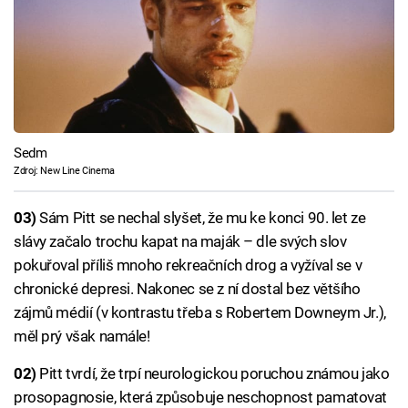
Sedm
Zdroj: New Line Cinema
03)
Sám Pitt se nechal slyšet, že mu ke konci 90. let ze
slávy začalo trochu kapat na maják – dle svých slov
pokuřoval příliš mnoho rekreačních drog a vyžíval se v
chronické depresi. Nakonec se z ní dostal bez většího
zájmů médií (v kontrastu třeba s Robertem Downeym Jr.),
měl prý však namále!
02)
Pitt tvrdí, že trpí neurologickou poruchou známou jako
prosopagnosie, která způsobuje neschopnost pamatovat