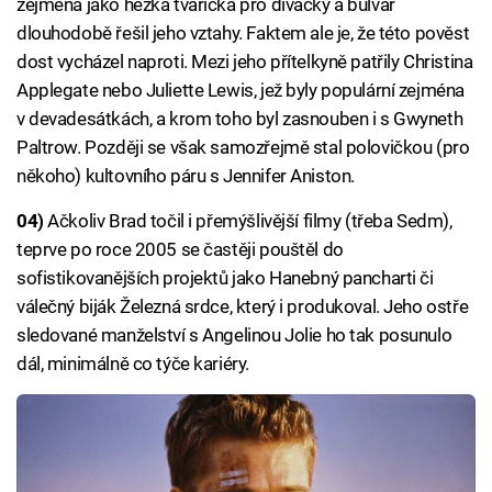
zejména jako hezká tvářička pro divačky a bulvár
dlouhodobě řešil jeho vztahy. Faktem ale je, že této pověst
dost vycházel naproti. Mezi jeho přítelkyně patřily Christina
Applegate nebo Juliette Lewis, jež byly populární zejména
v devadesátkách, a krom toho byl zasnouben i s Gwyneth
Paltrow. Později se však samozřejmě stal polovičkou (pro
někoho) kultovního páru s Jennifer Aniston.
04)
Ačkoliv Brad točil i přemýšlivější filmy (třeba Sedm),
teprve po roce 2005 se častěji pouštěl do
sofistikovanějších projektů jako Hanebný pancharti či
válečný biják Železná srdce, který i produkoval. Jeho ostře
sledované manželství s Angelinou Jolie ho tak posunulo
dál, minimálně co týče kariéry.