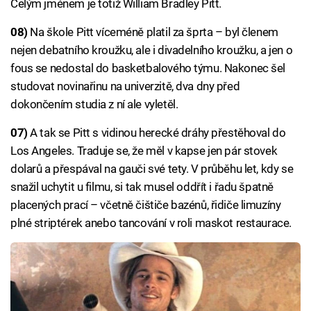
Celým jménem je totiž William Bradley Pitt.
08)
Na škole Pitt víceméně platil za šprta – byl členem
nejen debatního kroužku, ale i divadelního kroužku, a jen o
fous se nedostal do basketbalového týmu. Nakonec šel
studovat novinařinu na univerzitě, dva dny před
dokončením studia z ní ale vyletěl.
07)
A tak se Pitt s vidinou herecké dráhy přestěhoval do
Los Angeles. Traduje se, že měl v kapse jen pár stovek
dolarů a přespával na gauči své tety. V průběhu let, kdy se
snažil uchytit u filmu, si tak musel oddřít i řadu špatně
placených prací – včetně čištiče bazénů, řidiče limuzíny
plné striptérek anebo tancování v roli maskot restaurace.