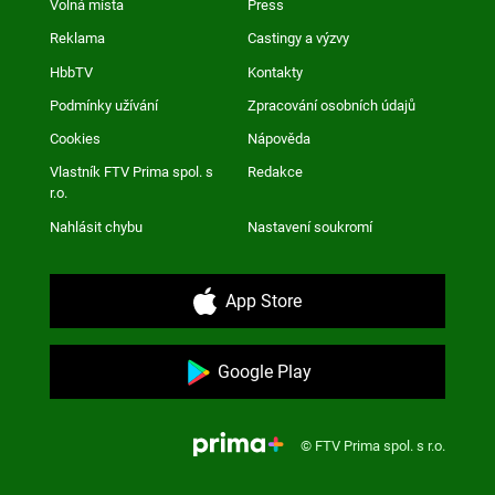
Volná místa
Press
Reklama
Castingy a výzvy
HbbTV
Kontakty
Podmínky užívání
Zpracování osobních údajů
Cookies
Nápověda
Vlastník FTV Prima spol. s
Redakce
r.o.
Nahlásit chybu
Nastavení soukromí
App Store
Google Play
© FTV Prima spol. s r.o.