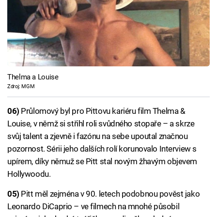
Thelma a Louise
Zdroj: MGM
06)
Průlomový byl pro Pittovu kariéru film Thelma &
Louise, v němž si střihl roli svůdného stopaře – a skrze
svůj talent a zjevně i fazónu na sebe upoutal značnou
pozornost. Sérii jeho dalších rolí korunovalo Interview s
upírem, díky němuž se Pitt stal novým žhavým objevem
Hollywoodu.
05)
Pitt měl zejména v 90. letech podobnou pověst jako
Leonardo DiCaprio – ve filmech na mnohé působil