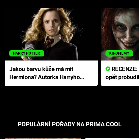
HARRY POTTER
KINOFILMY
Jakou barvu kůže má mít
RECENZE: Smrtelné zlo se
Hermiona? Autorka Harryho
opět probudi
Pottera přišla s ráznou
přichází s n
odpovědí
hororovou n
POPULÁRNÍ POŘADY NA PRIMA COOL