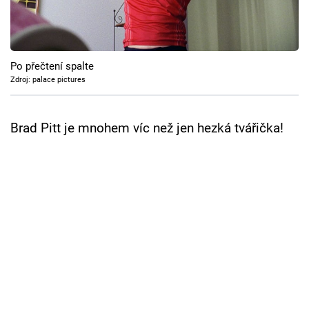
Cool Esport
Pořady
Po přečtení spalte
TV Program
Zdroj: palace pictures
Sledujte prima+
Brad Pitt je mnohem víc než jen hezká tvářička!
Přihlášení
Sledujte nás