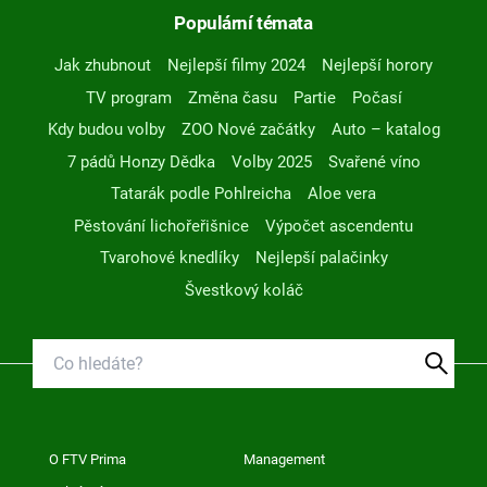
Populární témata
Jak zhubnout
Nejlepší filmy 2024
Nejlepší horory
TV program
Změna času
Partie
Počasí
Kdy budou volby
ZOO Nové začátky
Auto – katalog
7 pádů Honzy Dědka
Volby 2025
Svařené víno
Tatarák podle Pohlreicha
Aloe vera
Pěstování lichořeřišnice
Výpočet ascendentu
Tvarohové knedlíky
Nejlepší palačinky
Švestkový koláč
O FTV Prima
Management