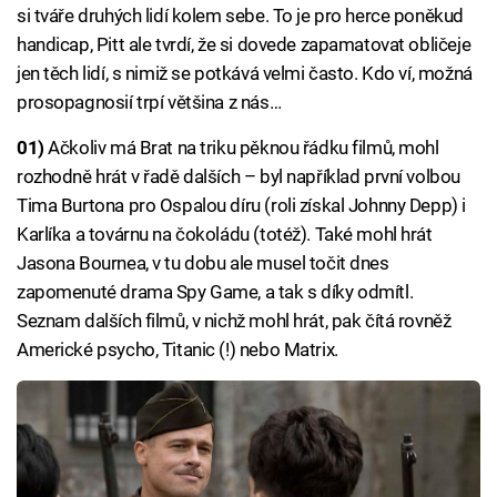
si tváře druhých lidí kolem sebe. To je pro herce poněkud
handicap, Pitt ale tvrdí, že si dovede zapamatovat obličeje
jen těch lidí, s nimiž se potkává velmi často. Kdo ví, možná
prosopagnosií trpí většina z nás…
01)
Ačkoliv má Brat na triku pěknou řádku filmů, mohl
rozhodně hrát v řadě dalších – byl například první volbou
Tima Burtona pro Ospalou díru (roli získal Johnny Depp) i
Karlíka a továrnu na čokoládu (totéž). Také mohl hrát
Jasona Bournea, v tu dobu ale musel točit dnes
zapomenuté drama Spy Game, a tak s díky odmítl.
Seznam dalších filmů, v nichž mohl hrát, pak čítá rovněž
Americké psycho, Titanic (!) nebo Matrix.