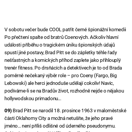
V sobotu večer bude COOL patřit černé špionážní komedii
Po přečtení spalte od bratrů Coenových. Ačkoliv hlavní
události příběhu o tragickém úniku špionských údajů
spustí jiné postavy, Brad Pitt se do zápletky téhle řady
nešťastných a komických příhod zaplete jako přihlouplý
trenér fitness. Po drsňácích a detektivech je to od Brada
poměrně nečekaný výběr role – pro Coeny (Fargo, Big
Lebowski) ale herci jednoduše udělají cokoliv! Navíc,
podíváme-li se na Bradův život, rozhodně nejde o nějakou
hollywodskou primadonu...
09)
Brad Pitt se narodil 18. prosince 1963 v maloměstské
části Oklahomy City a možná netušíte, že jeho pravé
jméno… není příliš odlišné od úderného pseudonymu.