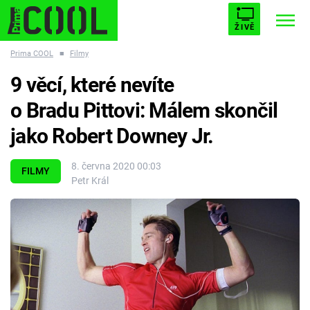
ŽIVĚ
Prima COOL
■
Filmy
STARHOUSE
BUFFY, PŘEMOŽITELKA UPÍRŮ
Trendy:
9 věcí, které nevíte
ESCAPE
PLNEJ KOTEL
AVENGERS 5
o Bradu Pittovi: Málem skončil
jako Robert Downey Jr.
8. června 2020 00:03
FILMY
Petr Král
Témata
Filmy
Seriály
Hry