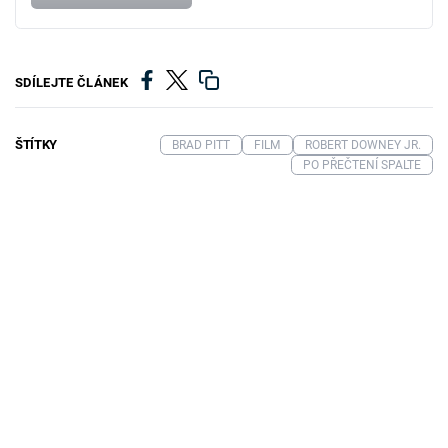
SDÍLEJTE ČLÁNEK
ŠTÍTKY
BRAD PITT
FILM
ROBERT DOWNEY JR.
PO PŘEČTENÍ SPALTE