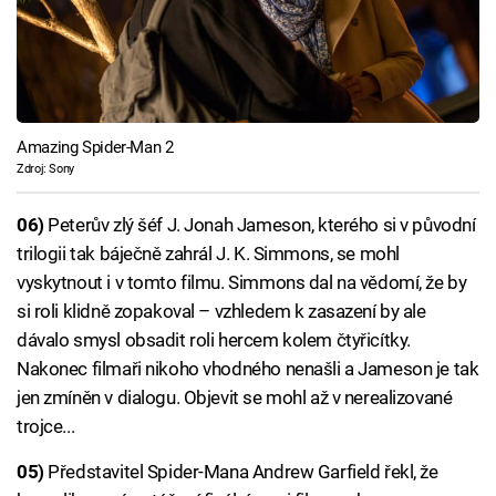
Amazing Spider-Man 2
Zdroj: Sony
06)
Peterův zlý šéf J. Jonah Jameson, kterého si v původní
trilogii tak báječně zahrál J. K. Simmons, se mohl
vyskytnout i v tomto filmu. Simmons dal na vědomí, že by
si roli klidně zopakoval – vzhledem k zasazení by ale
dávalo smysl obsadit roli hercem kolem čtyřicítky.
Nakonec filmaři nikoho vhodného nenašli a Jameson je tak
jen zmíněn v dialogu. Objevit se mohl až v nerealizované
trojce...
05)
Představitel Spider-Mana Andrew Garfield řekl, že