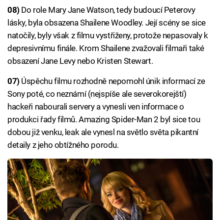
08)
Do role Mary Jane Watson, tedy budoucí Peterovy
lásky, byla obsazena Shailene Woodley. Její scény se sice
natočily, byly však z filmu vystřiženy, protože nepasovaly k
depresivnímu finále. Krom Shailene zvažovali filmaři také
obsazení Jane Levy nebo Kristen Stewart.
07)
Úspěchu filmu rozhodně nepomohl únik informací ze
Sony poté, co neznámí (nejspíše ale severokorejští)
hackeři nabourali servery a vynesli ven informace o
produkci řady filmů. Amazing Spider-Man 2 byl sice tou
dobou již venku, leak ale vynesl na světlo světa pikantní
detaily z jeho obtížného porodu.