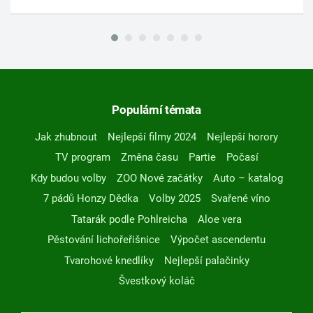
Populární témata
Jak zhubnout
Nejlepší filmy 2024
Nejlepší horory
TV program
Změna času
Partie
Počasí
Kdy budou volby
ZOO Nové začátky
Auto – katalog
7 pádů Honzy Dědka
Volby 2025
Svařené víno
Tatarák podle Pohlreicha
Aloe vera
Pěstování lichořeřišnice
Výpočet ascendentu
Tvarohové knedlíky
Nejlepší palačinky
Švestkový koláč