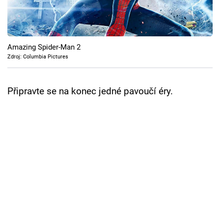
Cool Esport
Pořady
Amazing Spider-Man 2
TV Program
Zdroj: Columbia Pictures
Sledujte prima+
Připravte se na konec jedné pavoučí éry.
Přihlášení
Sledujte nás