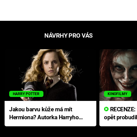
NÁVRHY PRO VÁS
HARRY POTTER
KINOFILMY
Jakou barvu kůže má mít
RECENZE: Smrtelné zlo se
Hermiona? Autorka Harryho
opět probudi
Pottera přišla s ráznou
přichází s n
odpovědí
hororovou n