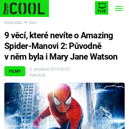
ŽIVĚ
Prima COOL
■
Filmy
STARHOUSE
BUFFY, PŘEMOŽITELKA UPÍRŮ
Trendy:
9 věcí, které nevíte o Amazing
ESCAPE
PLNEJ KOTEL
AVENGERS 5
Spider-Manovi 2: Původně
v něm byla i Mary Jane Watson
2. prosince 2019 03:21
FILMY
Petr Král
Témata
Filmy
Seriály
Hry