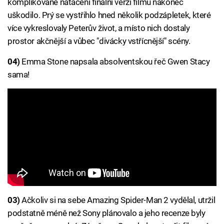
komplikované natáčení finální verzi filmu nakonec
uškodilo. Prý se vystřihlo hned několik podzápletek, které
více vykreslovaly Peterův život, a místo nich dostaly
prostor akčnější a vůbec "divácky vstřícnější" scény.
04)
Emma Stone napsala absolventskou řeč Gwen Stacy
sama!
03)
Ačkoliv si na sebe Amazing Spider-Man 2 vydělal, utržil
podstatně méně než Sony plánovalo a jeho recenze byly