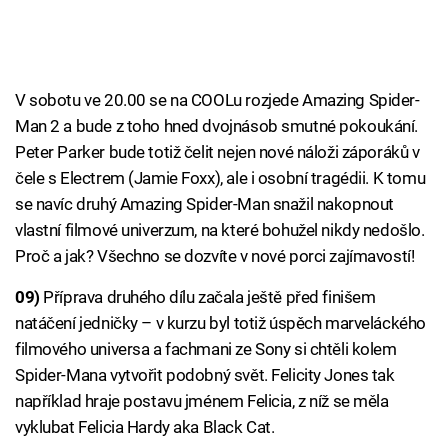
V sobotu ve 20.00 se na COOLu rozjede Amazing Spider-
Man 2 a bude z toho hned dvojnásob smutné pokoukání.
Peter Parker bude totiž čelit nejen nové náloži záporáků v
čele s Electrem (Jamie Foxx), ale i osobní tragédii. K tomu
se navíc druhý Amazing Spider-Man snažil nakopnout
vlastní filmové univerzum, na které bohužel nikdy nedošlo.
Proč a jak? Všechno se dozvíte v nové porci zajímavostí!
09)
Příprava druhého dílu začala ještě před finišem
natáčení jedničky – v kurzu byl totiž úspěch marveláckého
filmového universa a fachmani ze Sony si chtěli kolem
Spider-Mana vytvořit podobný svět. Felicity Jones tak
například hraje postavu jménem Felicia, z níž se měla
vyklubat Felicia Hardy aka Black Cat.