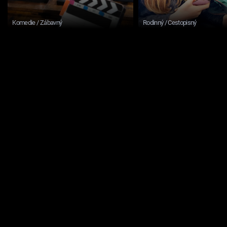
Komedie / Zábavný
Rodinný / Cestopisný