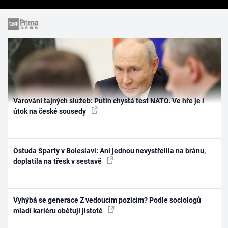
Varování tajných služeb: Putin chystá test NATO. Ve hře je i
útok na české sousedy
Ostuda Sparty v Boleslavi: Ani jednou nevystřelila na bránu,
doplatila na třesk v sestavě
Vyhýbá se generace Z vedoucím pozicím? Podle sociologů
mladí kariéru obětují jistotě