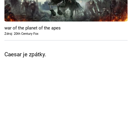
Cool Esport
Pořady
war of the planet of the apes
TV Program
Zdroj: 20th Century Fox
Sledujte prima+
Caesar je zpátky.
Přihlášení
Sledujte nás