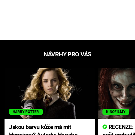
NÁVRHY PRO VÁS
HARRY POTTER
KINOFILMY
Jakou barvu kůže má mít
RECENZE: Smrtelné zlo se