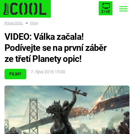
ŽIVĚ
Prima COOL
■
Filmy
STARHOUSE
BUFFY, PŘEMOŽITELKA UPÍRŮ
Trendy:
VIDEO: Válka začala!
ESCAPE
PLNEJ KOTEL
AVENGERS 5
Podívejte se na první záběr
ze třetí Planety opic!
7. října 2016 15:00
FILMY
Témata
Filmy
Seriály
Hry