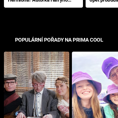
Hermiona? Autorka Harryho
opět probudi
Pottera přišla s ráznou
přichází s n
odpovědí
hororovou n
POPULÁRNÍ POŘADY NA PRIMA COOL