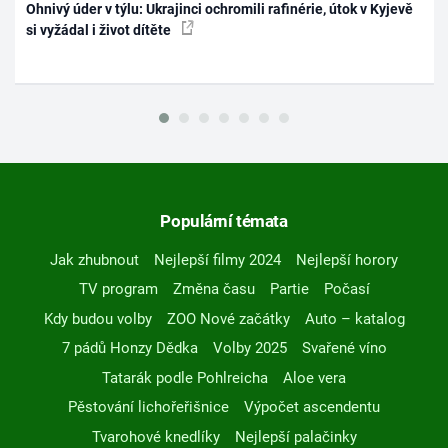
Ohnivý úder v týlu: Ukrajinci ochromili rafinérie, útok v Kyjevě
si vyžádal i život dítěte
Populární témata
Jak zhubnout
Nejlepší filmy 2024
Nejlepší horory
TV program
Změna času
Partie
Počasí
Kdy budou volby
ZOO Nové začátky
Auto – katalog
7 pádů Honzy Dědka
Volby 2025
Svařené víno
Tatarák podle Pohlreicha
Aloe vera
Pěstování lichořeřišnice
Výpočet ascendentu
Tvarohové knedlíky
Nejlepší palačinky