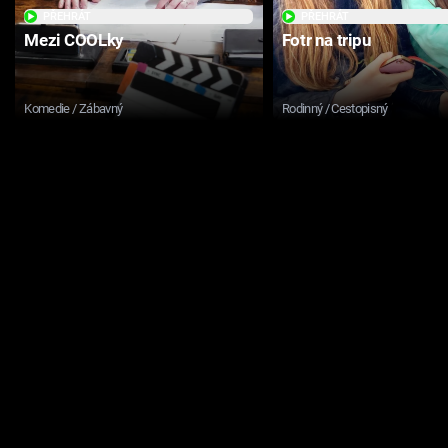
PŘEHRÁT
PŘEHRÁT
Mezi COOLky
Fotr na tripu
Komedie / Zábavný
Rodinný / Cestopisný