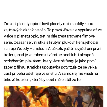
Zrození planety opic i Úsvit planety opic nabídly kupu
zajímavých akčních scén. Ta pravá vřava ale vypukne až ve
Válce o planetu opic, třetím díle zrestartované filmové
série. Ceasar se v ní utká s krutým plukovníkem, jehož si
zahraje Woody Harrelson. A ačkoliv ještě nevyšel ani první
trailer (snad je za rohem), tvůrci se pochlubili alespoň
rozhýbaným plakátem, který vlastně funguje jako první
záběr z filmu. Kratičká upoutávka potvrzuje, že se velká
část příběhu odehraje ve sněhu. A samozřejmě vnadí na
trikové kouzlení, které by opět mělo stát za to!