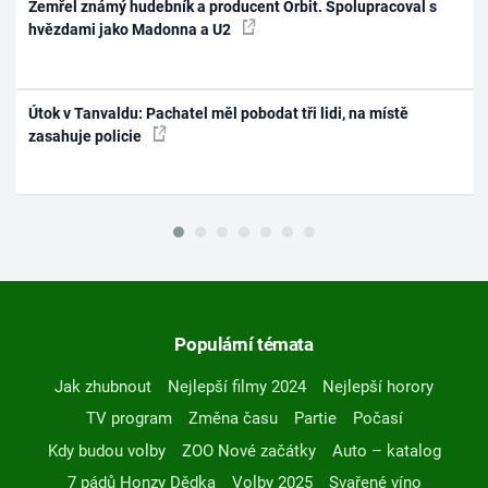
Zemřel známý hudebník a producent Orbit. Spolupracoval s
hvězdami jako Madonna a U2
Útok v Tanvaldu: Pachatel měl pobodat tři lidi, na místě
zasahuje policie
Populární témata
Jak zhubnout
Nejlepší filmy 2024
Nejlepší horory
TV program
Změna času
Partie
Počasí
Kdy budou volby
ZOO Nové začátky
Auto – katalog
7 pádů Honzy Dědka
Volby 2025
Svařené víno