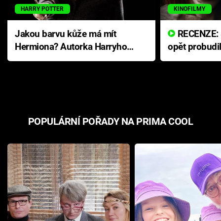
HARRY POTTER
KINOFILMY
Jakou barvu kůže má mít
RECENZE: Smrtelné zlo se
Hermiona? Autorka Harryho
opět probudi
Pottera přišla s ráznou
přichází s n
odpovědí
hororovou n
POPULÁRNÍ POŘADY NA PRIMA COOL