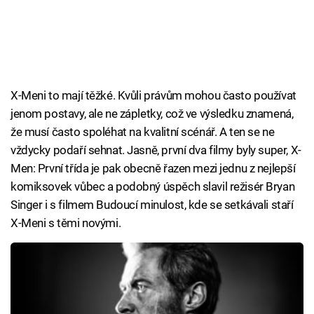
X-Meni to mají těžké. Kvůli právům mohou často používat
jenom postavy, ale ne zápletky, což ve výsledku znamená,
že musí často spoléhat na kvalitní scénář. A ten se ne
vždycky podaří sehnat. Jasně, první dva filmy byly super, X-
Men: První třída je pak obecně řazen mezi jednu z nejlepší
komiksovek vůbec a podobný úspěch slavil režisér Bryan
Singer i s filmem Budoucí minulost, kde se setkávali staří
X-Meni s těmi novými.