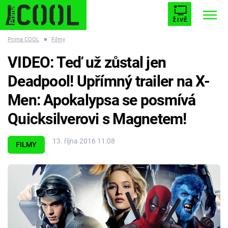
ŽIVĚ
Prima COOL
■
Filmy
STARHOUSE
BUFFY, PŘEMOŽITELKA UPÍRŮ
Trendy:
VIDEO: Teď už zůstal jen
ESCAPE
PLNEJ KOTEL
AVENGERS 5
Deadpool! Upřímný trailer na X-
Men: Apokalypsa se posmívá
Quicksilverovi s Magnetem!
Témata
13. října 2016 11:08
FILMY
Filmy
Seriály
Hry