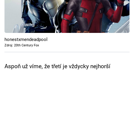
Cool Esport
Pořady
TV Program
honestxmendeadpool
Zdroj: 20th Century Fox
Sledujte prima+
Aspoň už víme, že třetí je vždycky nejhorší
Přihlášení
Sledujte nás