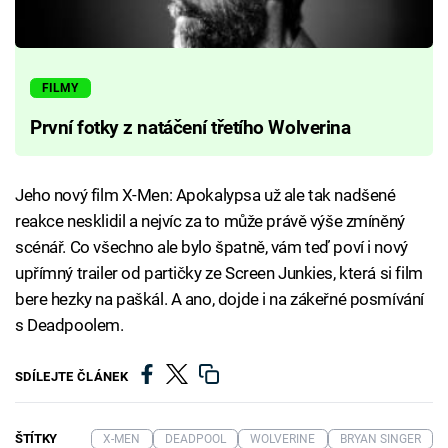
FILMY
První fotky z natáčení třetího Wolverina
Jeho nový film X-Men: Apokalypsa už ale tak nadšené
reakce nesklidil a nejvíc za to může právě výše zmíněný
scénář. Co všechno ale bylo špatně, vám teď poví i nový
upřímný trailer od partičky ze Screen Junkies, která si film
bere hezky na paškál. A ano, dojde i na zákeřné posmívání
s Deadpoolem.
SDÍLEJTE ČLÁNEK
ŠTÍTKY
X-MEN
DEADPOOL
WOLVERINE
BRYAN SINGER