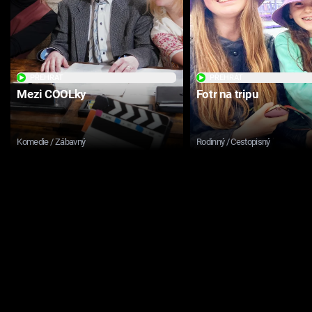
PŘEHRÁT
PŘEHRÁT
Mezi COOLky
Fotr na tripu
Komedie / Zábavný
Rodinný / Cestopisný