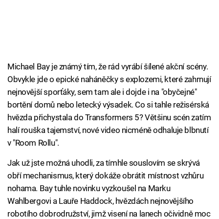
Michael Bay je známý tím, že rád vyrábí šílené akční scény.
Obvykle jde o epické naháněčky s explozemi, které zahrnují
nejnovější sporťáky, sem tam ale i dojde i na "obyčejné"
bortění domů nebo letecký výsadek. Co si tahle režisérská
hvězda přichystala do Transformers 5? Většinu scén zatím
halí rouška tajemství, nové video nicméně odhaluje blbnutí
v "Room Rollu".
Jak už jste možná uhodli, za tímhle souslovím se skrývá
obří mechanismus, který dokáže obrátit místnost vzhůru
nohama. Bay tuhle novinku vyzkoušel na Marku
Wahlbergovi a Lauře Haddock, hvězdách nejnovějšího
robotího dobrodružství, jimž visení na lanech očividně moc