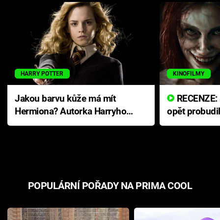
HARRY POTTER
KINOFILMY
Jakou barvu kůže má mít
RECENZE: Smrtelné zlo se
Hermiona? Autorka Harryho
opět probudi
Pottera přišla s ráznou
přichází s n
odpovědí
hororovou n
POPULÁRNÍ POŘADY NA PRIMA COOL