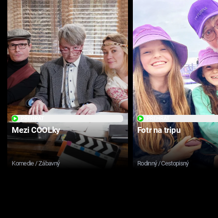
PŘEHRÁT
PŘEHRÁT
Mezi COOLky
Fotr na tripu
Komedie / Zábavný
Rodinný / Cestopisný