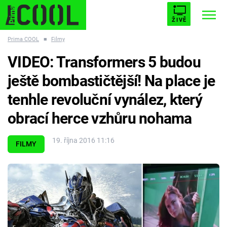
ŽIVĚ
Prima COOL
■
Filmy
STARHOUSE
BUFFY, PŘEMOŽITELKA UPÍRŮ
Trendy:
VIDEO: Transformers 5 budou
ESCAPE
PLNEJ KOTEL
AVENGERS 5
ještě bombastičtější! Na place je
tenhle revoluční vynález, který
obrací herce vzhůru nohama
Témata
19. října 2016 11:16
FILMY
Filmy
Seriály
Hry