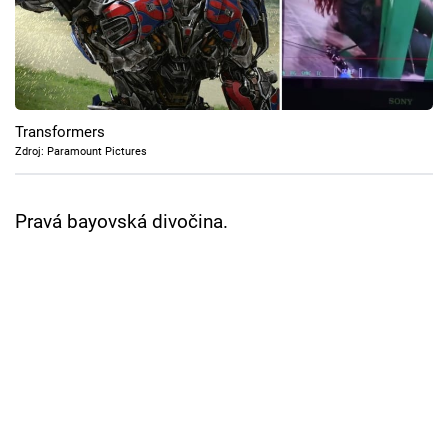
Cool Esport
Pořady
TV Program
Transformers
Zdroj: Paramount Pictures
Sledujte prima+
Pravá bayovská divočina.
Přihlášení
Sledujte nás