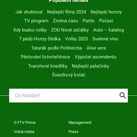
Jak zhubnout
Nejlepší filmy 2024
Nejlepší horory
TV program
Změna času
Partie
Počasí
Kdy budou volby
ZOO Nové začátky
Auto – katalog
7 pádů Honzy Dědka
Volby 2025
Svařené víno
Tatarák podle Pohlreicha
Aloe vera
Pěstování lichořeřišnice
Výpočet ascendentu
Tvarohové knedlíky
Nejlepší palačinky
Švestkový koláč
O FTV Prima
Management
Volná místa
Press