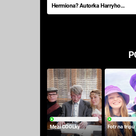
Hermiona? Autorka Harryho
Pottera přišla s ráznou
odpovědí
P
PŘEHRÁT
PŘEHRÁT
Mezi COOLky
Fotr na tripu