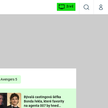
ŽIVĚ
Vyhledávání
Můj p
Prima+
É
CNN Prima NEWS
E
Prima FRESH
ŠÍ
Prima LIVING
E
Prima Ženy
Avengers 5
Prima LAJK
Bývalá castingová šéfka
OOL
Bonda řekla, které favority
Sledujte nás
na agenta 007 by hned