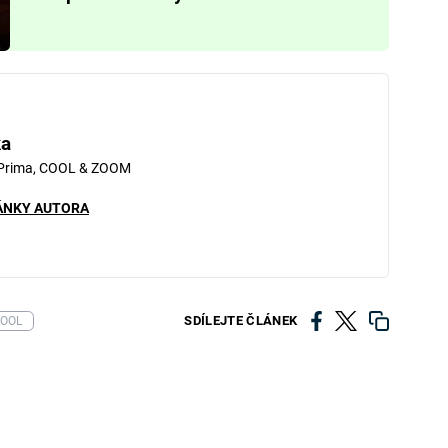
ka
 Prima, COOL & ZOOM
ÁNKY AUTORA
SDÍLEJTE ČLÁNEK
OOL