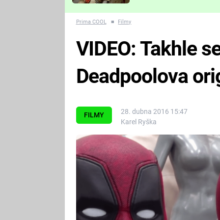
Které děsivé pecky vám
nejvíc zvednou tep?
Prima COOL
■
Filmy
VIDEO: Takhle se
Deadpoolova ori
28. dubna 2016 15:47
FILMY
Karel Ryška