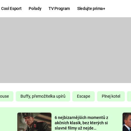
Cool Esport
Pořady
TV Program
Sledujte prima+
Hry
Zábava
MAFIA
ZÁBAVN
GALERI
GTA 6
NEJLEP
KINGDOM
KOMEDI
COME:
DELIVERANCE
CHUCK
House
Buffy, přemožitelka upírů
Escape
Plnej kotel
NORRIS
ESPORT
6 nejbizarnějších momentů z
DEADP
akčních klasik, bez kterých si
slavné filmy už nejde