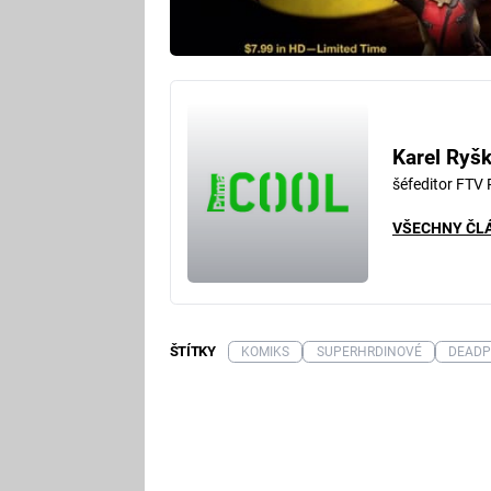
Karel Ryš
šéfeditor FTV
VŠECHNY ČL
ŠTÍTKY
KOMIKS
SUPERHRDINOVÉ
DEADP