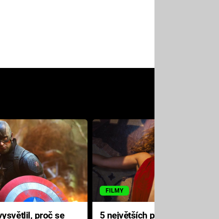
FILMY
ysvětlil, proč se
5 největších propadáků