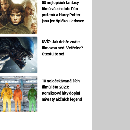
50 nejlepších fantasy
filmů všech dob: Pán
prstenů a Harry Potter
jsou jen špičkou ledovce
KVÍZ: Jak dobře znáte
filmovou sérii Vetřelec?
Otestujte se!
10 nejočekávanějších
filmů léta 2023:
Komiksové hity doplní
návraty akčních legend