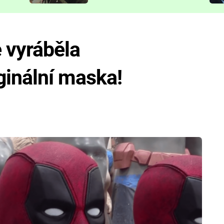
představit
 vyráběla
ginální maska!