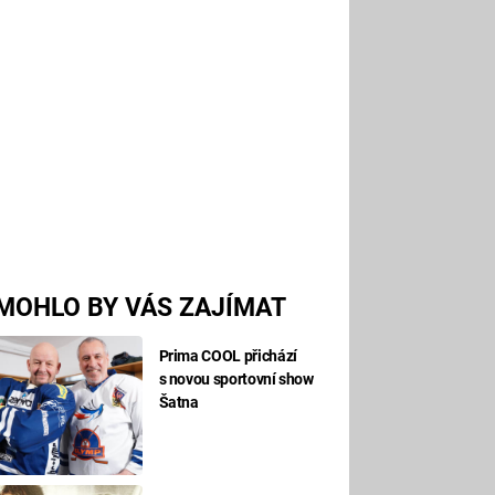
MOHLO BY VÁS ZAJÍMAT
Prima COOL přichází
s novou sportovní show
Šatna