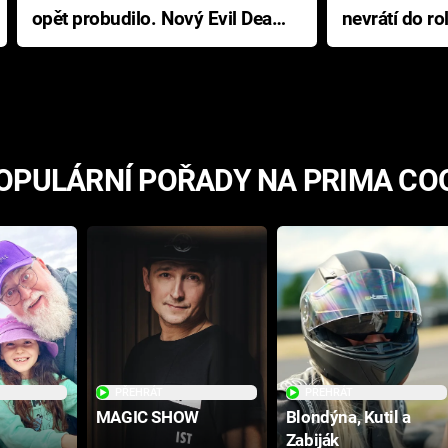
opět probudilo. Nový Evil Dead
nevrátí do ro
přichází s neodolatelnou
Ameriky
hororovou nabídkou
OPULÁRNÍ POŘADY NA PRIMA CO
PŘEHRÁT
PŘEHRÁT
MAGIC SHOW
Blondýna, Kutil a
Zabiják