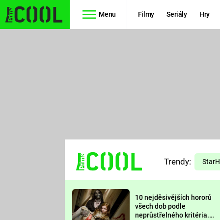
Menu
Filmy
Seriály
Hry
Seriály
Filmy
SIMPSONOVI
STAR WARS
HVĚZDNÁ
AVENGERS
BRÁNA
RYCHLE A
TEORIE
ZBĚSILE 10
Trendy:
VELKÉHO
Star
PREDÁTOR
TŘESKU
10 nejděsivějších hororů
FUTURAMA
všech dob podle
neprůstřelného kritéria.