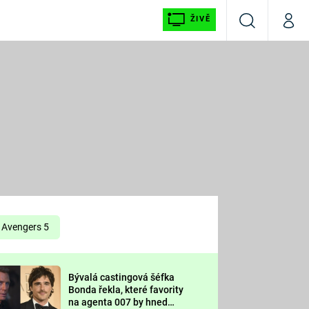
ŽIVĚ
Vyhledávání
Můj p
Prima+
É
CNN Prima NEWS
E
Prima FRESH
ŠÍ
Prima LIVING
E
Prima Ženy
Avengers 5
Prima LAJK
Bývalá castingová šéfka
OOL
Bonda řekla, které favority
Sledujte nás
na agenta 007 by hned