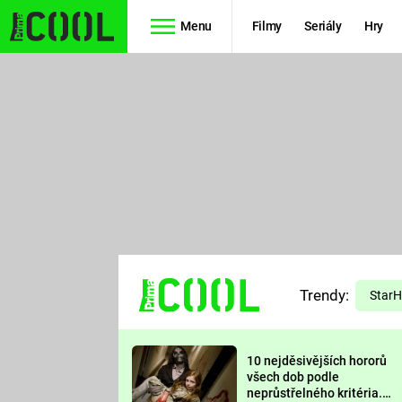
Menu
Filmy
Seriály
Hry
Seriály
Filmy
SIMPSONOVI
STAR WARS
HVĚZDNÁ
AVENGERS
BRÁNA
RYCHLE A
TEORIE
ZBĚSILE 10
Trendy:
VELKÉHO
Star
PREDÁTOR
TŘESKU
10 nejděsivějších hororů
FUTURAMA
všech dob podle
neprůstřelného kritéria.