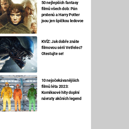
50 nejlepších fantasy
filmů všech dob: Pán
prstenů a Harry Potter
jsou jen špičkou ledovce
KVÍZ: Jak dobře znáte
filmovou sérii Vetřelec?
Otestujte se!
10 nejočekávanějších
filmů léta 2023:
Komiksové hity doplní
návraty akčních legend