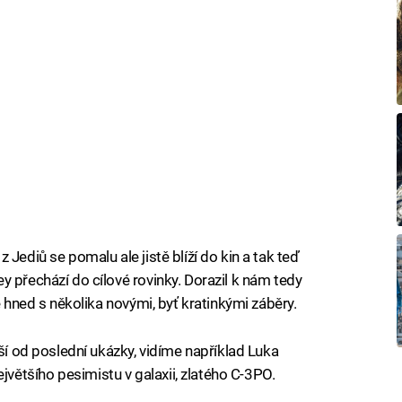
Jediů se pomalu ale jistě blíží do kin a tak teď
 přechází do cílové rovinky. Dorazil k nám tedy
e hned s několika novými, byť kratinkými záběry.
iší od poslední ukázky, vidíme například Luka
ětšího pesimistu v galaxii, zlatého C-3PO.