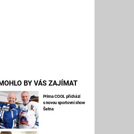
MOHLO BY VÁS ZAJÍMAT
Prima COOL přichází
s novou sportovní show
Šatna