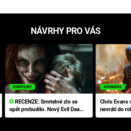
NÁVRHY PRO VÁS
KINOFILMY
AVENGERS
RECENZE: Smrtelné zlo se
Chris Evans v
opět probudilo. Nový Evil Dead
nevrátí do ro
přichází s neodolatelnou
Ameriky
hororovou nabídkou