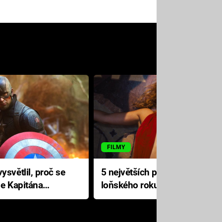
FILMY
ysvětlil, proč se
5 největších propadáků
le Kapitána
loňského roku: Disney na
jediné katastrofě prodělal 200
milionů dolarů