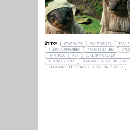
ŠTÍTKY
STAR WARS
WALT DISNEY
TRAILE
FILMOVÁ PREMIÉRA
PRINCEZNA LEIA
KYLO
HAN SOLO
REY
LUKE SKYWALKER
TEMNÁ STRANA
STAR WARS: POSLEDNÍ Z JEDI
STAR WARS: EPIZODA VIII – POSLEDNÍ Z JEDIŮ