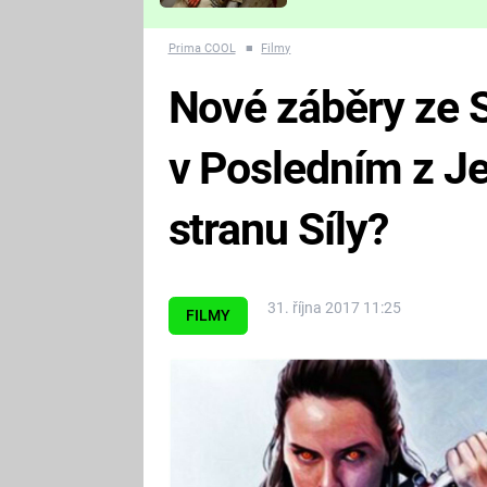
Které děsivé pecky vám
nejvíc zvednou tep?
Prima COOL
■
Filmy
Nové záběry ze S
v Posledním z J
stranu Síly?
31. října 2017 11:25
FILMY