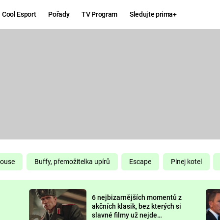
Cool Esport
Pořady
TV Program
Sledujte prima+
Hry
Zábava
MAFIA
ZÁBAVN
GALERI
GTA 6
NEJLEP
KINGDOM
KOMEDI
COME:
DELIVERANCE
CHUCK
House
Buffy, přemožitelka upírů
Escape
Plnej kotel
NORRIS
ESPORT
6 nejbizarnějších momentů z
DEADP
akčních klasik, bez kterých si
slavné filmy už nejde