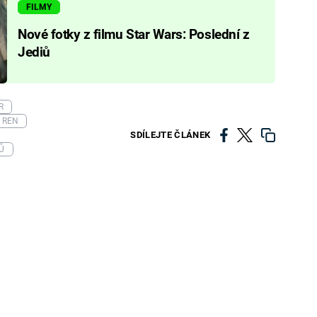
FILMY
Nové fotky z filmu Star Wars: Poslední z
Jediů
R
 REN
SDÍLEJTE ČLÁNEK
Ů