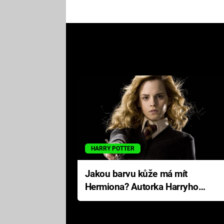
HARRY POTTER
Jakou barvu kůže má mít
Hermiona? Autorka Harryho
Pottera přišla s ráznou
odpovědí