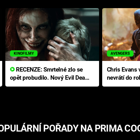
KINOFILMY
AVENGERS
RECENZE: Smrtelné zlo se
Chris Evans v
opět probudilo. Nový Evil Dead
nevrátí do ro
přichází s neodolatelnou
Ameriky
hororovou nabídkou
OPULÁRNÍ POŘADY NA PRIMA CO