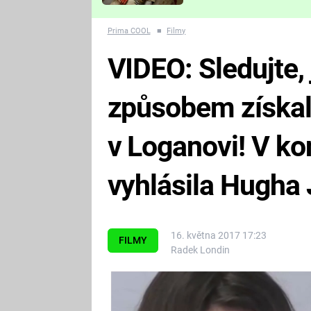
Které děsivé pecky vám
nejvíc zvednou tep?
Prima COOL
■
Filmy
VIDEO: Sledujte,
způsobem získal
v Loganovi! V ko
vyhlásila Hugha
16. května 2017 17:23
FILMY
Radek Londin