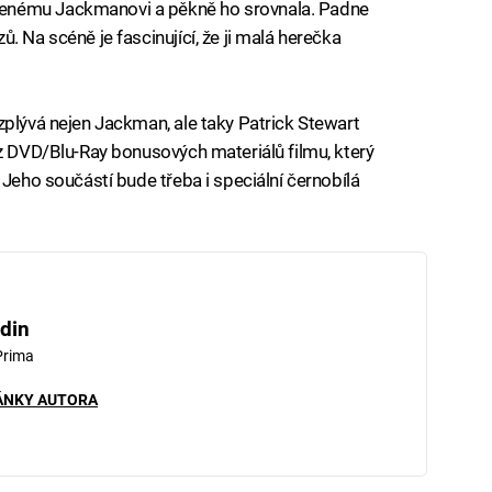
enému Jackmanovi a pěkně ho srovnala. Padne
. Na scéně je fascinující, že ji malá herečka
zplývá nejen Jackman, ale taky Patrick Stewart
 z DVD/Blu-Ray bonusových materiálů filmu, který
 Jeho součástí bude třeba i speciální černobílá
din
Prima
ÁNKY AUTORA