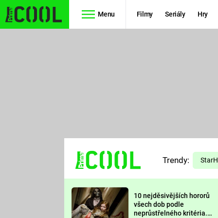
Menu
Filmy
Seriály
Hry
Seriály
Filmy
SIMPSONOVI
STAR WARS
HVĚZDNÁ
AVENGERS
BRÁNA
RYCHLE A
TEORIE
ZBĚSILE 10
Trendy:
VELKÉHO
Star
PREDÁTOR
TŘESKU
10 nejděsivějších hororů
FUTURAMA
všech dob podle
neprůstřelného kritéria.