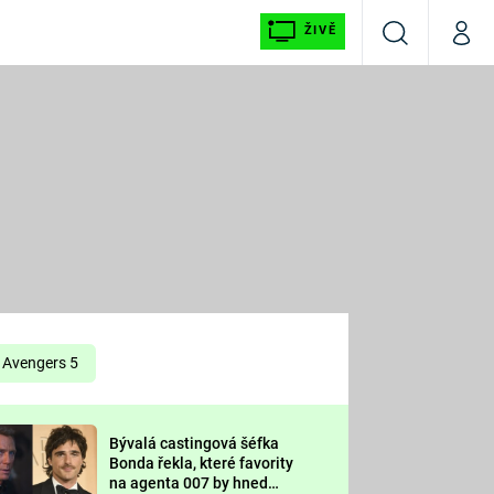
ŽIVĚ
Vyhledávání
Můj p
Prima+
É
CNN Prima NEWS
E
Prima FRESH
ŠÍ
Prima LIVING
E
Prima Ženy
Avengers 5
Prima LAJK
Bývalá castingová šéfka
OOL
Bonda řekla, které favority
Sledujte nás
na agenta 007 by hned