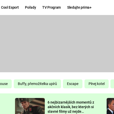
Cool Esport
Pořady
TV Program
Sledujte prima+
Hry
Zábava
MAFIA
ZÁBAVN
GALERI
GTA 6
NEJLEP
KINGDOM
KOMEDI
COME:
DELIVERANCE
CHUCK
House
Buffy, přemožitelka upírů
Escape
Plnej kotel
NORRIS
ESPORT
6 nejbizarnějších momentů z
DEADP
akčních klasik, bez kterých si
slavné filmy už nejde