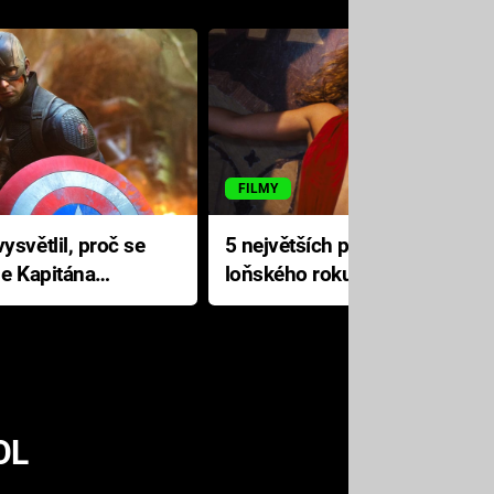
FILMY
ysvětlil, proč se
5 největších propadáků
le Kapitána
loňského roku: Disney na
jediné katastrofě prodělal 200
milionů dolarů
OL