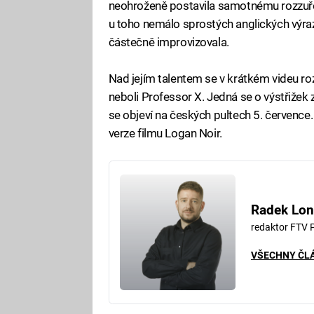
neohroženě postavila samotnému rozzuř
u toho nemálo sprostých anglických výrazů
částečně improvizovala.
Nad jejím talentem se v krátkém videu ro
neboli Professor X. Jedná se o výstřižek
se objeví na českých pultech 5. července.
verze filmu Logan Noir.
Radek Lon
redaktor FTV 
VŠECHNY ČL