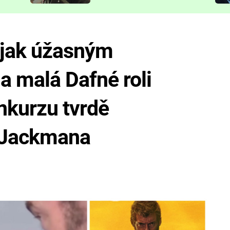
představit
 jak úžasným
a malá Dafné roli
nkurzu tvrdě
 Jackmana