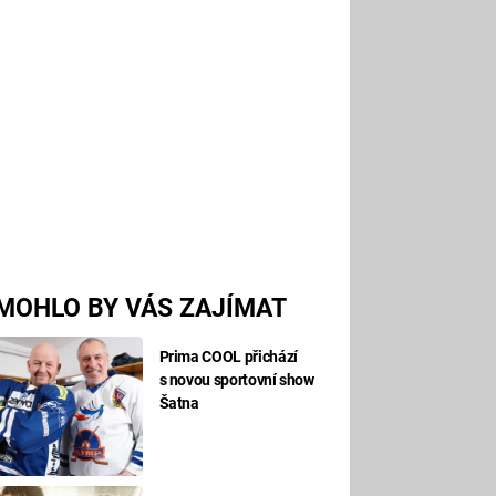
MOHLO BY VÁS ZAJÍMAT
Prima COOL přichází
s novou sportovní show
Šatna