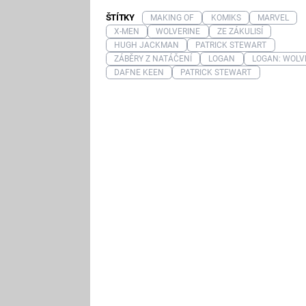
ŠTÍTKY
MAKING OF
KOMIKS
MARVEL
X-MEN
WOLVERINE
ZE ZÁKULISÍ
HUGH JACKMAN
PATRICK STEWART
ZÁBĚRY Z NATÁČENÍ
LOGAN
LOGAN: WOLV
DAFNE KEEN
PATRICK STEWART