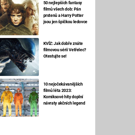
50 nejlepších fantasy
filmů všech dob: Pán
prstenů a Harry Potter
jsou jen špičkou ledovce
KVÍZ: Jak dobře znáte
filmovou sérii Vetřelec?
Otestujte se!
10 nejočekávanějších
filmů léta 2023:
Komiksové hity doplní
návraty akčních legend