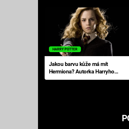
HARRY POTTER
Jakou barvu kůže má mít
Hermiona? Autorka Harryho
Pottera přišla s ráznou
odpovědí
P