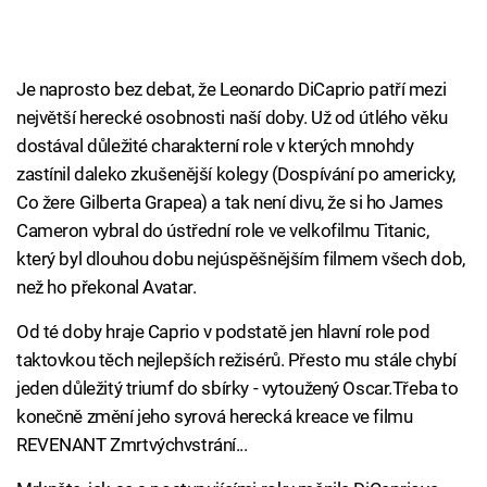
Je naprosto bez debat, že Leonardo DiCaprio patří mezi
největší herecké osobnosti naší doby. Už od útlého věku
dostával důležité charakterní role v kterých mnohdy
zastínil daleko zkušenější kolegy (Dospívání po americky,
Co žere Gilberta Grapea) a tak není divu, že si ho James
Cameron vybral do ústřední role ve velkofilmu Titanic,
který byl dlouhou dobu nejúspěšnějším filmem všech dob,
než ho překonal Avatar.
Od té doby hraje Caprio v podstatě jen hlavní role pod
taktovkou těch nejlepších režisérů. Přesto mu stále chybí
jeden důležitý triumf do sbírky - vytoužený Oscar.Třeba to
konečně změní jeho syrová herecká kreace ve filmu
REVENANT Zmrtvýchvstrání...