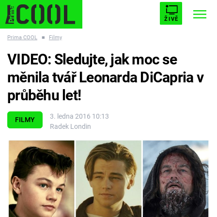
ŽIVĚ
Prima COOL
■
Filmy
STARHOUSE
BUFFY, PŘEMOŽITELKA UPÍRŮ
Trendy:
VIDEO: Sledujte, jak moc se
ESCAPE
PLNEJ KOTEL
AVENGERS 5
měnila tvář Leonarda DiCapria v
průběhu let!
3. ledna 2016 10:13
FILMY
Radek Londin
Témata
Filmy
Seriály
Hry