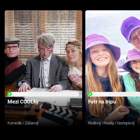
PŘEHRÁT
PŘEHRÁT
Mezi COOLky
Fotr na tripu
Komedie / Zábavný
Rodinný / Reality / Cestopisný