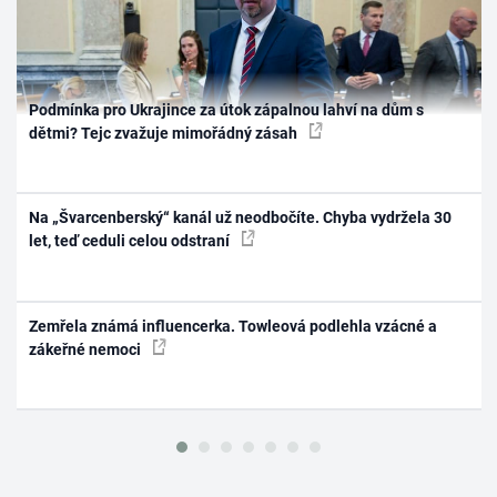
Podmínka pro Ukrajince za útok zápalnou lahví na dům s
dětmi? Tejc zvažuje mimořádný zásah
Na „Švarcenberský“ kanál už neodbočíte. Chyba vydržela 30
let, teď ceduli celou odstraní
Zemřela známá influencerka. Towleová podlehla vzácné a
zákeřné nemoci