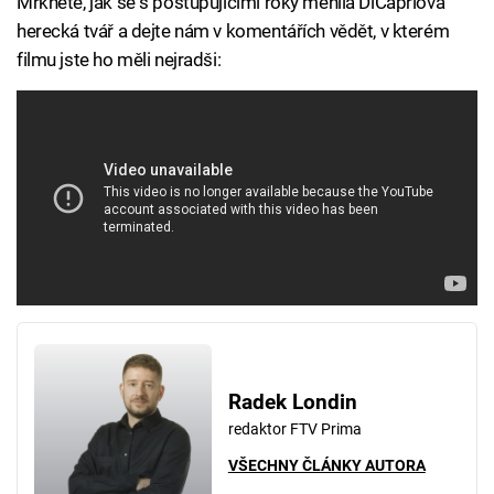
Mrkněte, jak se s postupujícími roky měnila DiCapriova
herecká tvář a dejte nám v komentářích vědět, v kterém
filmu jste ho měli nejradši:
Radek Londin
redaktor FTV Prima
VŠECHNY ČLÁNKY AUTORA