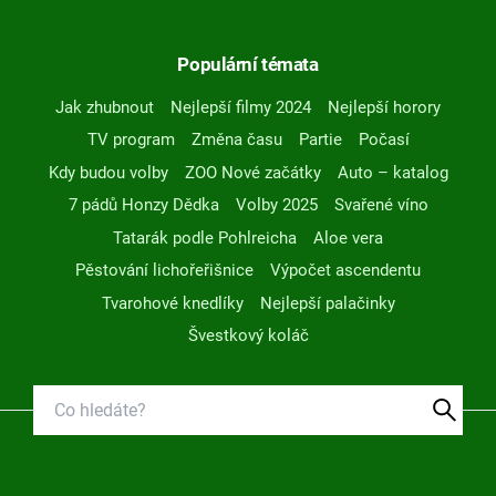
Populární témata
Jak zhubnout
Nejlepší filmy 2024
Nejlepší horory
TV program
Změna času
Partie
Počasí
Kdy budou volby
ZOO Nové začátky
Auto – katalog
7 pádů Honzy Dědka
Volby 2025
Svařené víno
Tatarák podle Pohlreicha
Aloe vera
Pěstování lichořeřišnice
Výpočet ascendentu
Tvarohové knedlíky
Nejlepší palačinky
Švestkový koláč