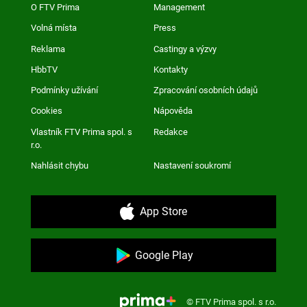
O FTV Prima
Management
Volná místa
Press
Reklama
Castingy a výzvy
HbbTV
Kontakty
Podmínky užívání
Zpracování osobních údajů
Cookies
Nápověda
Vlastník FTV Prima spol. s
Redakce
r.o.
Nahlásit chybu
Nastavení soukromí
App Store
Google Play
© FTV Prima spol. s r.o.