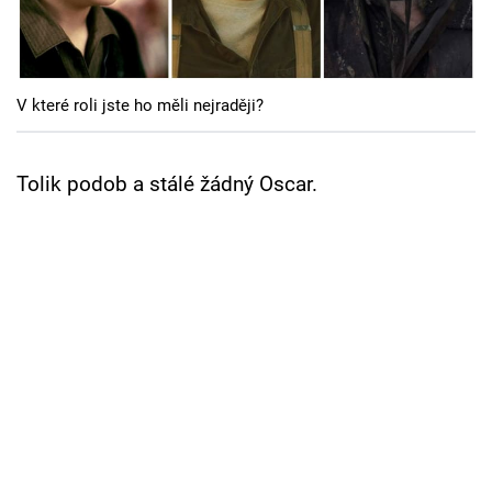
Cool Esport
Pořady
V které roli jste ho měli nejraději?
TV Program
Sledujte prima+
Tolik podob a stálé žádný Oscar.
Přihlášení
Sledujte nás