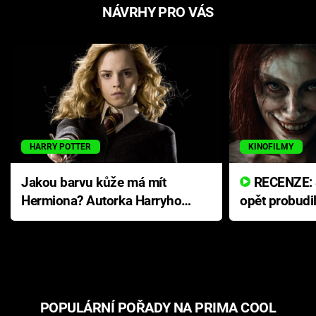
NÁVRHY PRO VÁS
HARRY POTTER
KINOFILMY
Jakou barvu kůže má mít
RECENZE: Smrtelné zlo se
Hermiona? Autorka Harryho
opět probudi
Pottera přišla s ráznou
přichází s n
odpovědí
hororovou n
POPULÁRNÍ POŘADY NA PRIMA COOL