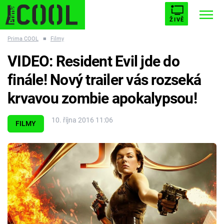
ŽIVĚ
Prima COOL
■
Filmy
STARHOUSE
BUFFY, PŘEMOŽITELKA UPÍRŮ
Trendy:
VIDEO: Resident Evil jde do
ESCAPE
PLNEJ KOTEL
AVENGERS 5
finále! Nový trailer vás rozseká
krvavou zombie apokalypsou!
10. října 2016 11:06
FILMY
Témata
Filmy
Seriály
Hry