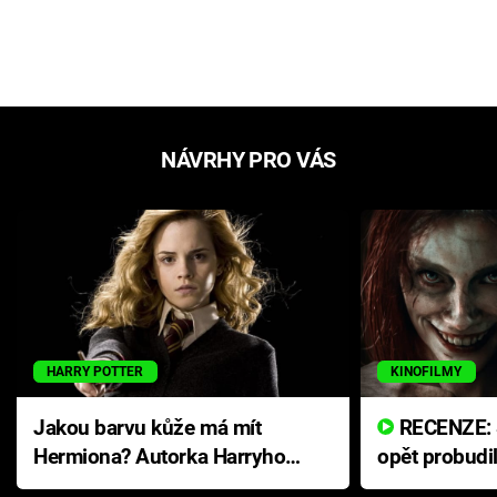
NÁVRHY PRO VÁS
HARRY POTTER
KINOFILMY
Jakou barvu kůže má mít
RECENZE: Smrtelné zlo se
Hermiona? Autorka Harryho
opět probudi
Pottera přišla s ráznou
přichází s n