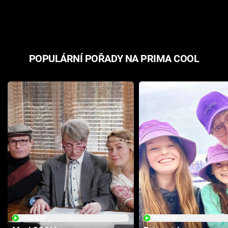
odpovědí
hororovou n
POPULÁRNÍ POŘADY NA PRIMA COOL
PŘEHRÁT
PŘEHRÁT