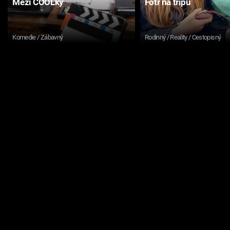
Mezi COOLky
Fotr na tripu
Komedie / Zábavný
Rodinný / Reality / Cestopisný