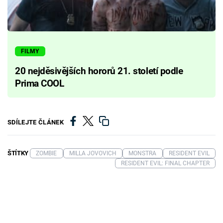
FILMY
20 nejděsivějších hororů 21. století podle
Prima COOL
SDÍLEJTE ČLÁNEK
ŠTÍTKY
ZOMBIE
MILLA JOVOVICH
MONSTRA
RESIDENT EVIL
RESIDENT EVIL: FINAL CHAPTER