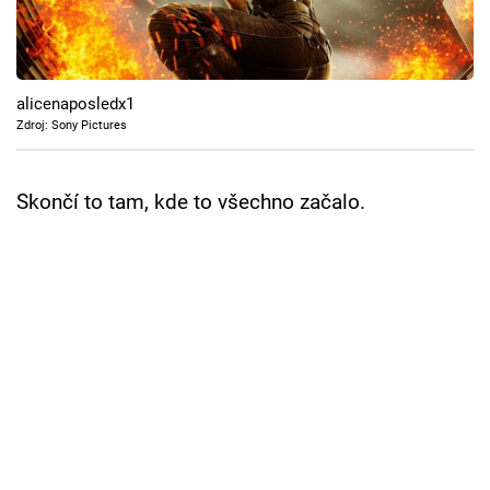
Cool Esport
Pořady
alicenaposledx1
TV Program
Zdroj: Sony Pictures
Sledujte prima+
Skončí to tam, kde to všechno začalo.
Přihlášení
Sledujte nás