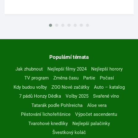
Populární témata
Jak zhubnout
Nejlepší filmy 2024
Nejlepší horory
TV program
Změna času
Partie
Počasí
Kdy budou volby
ZOO Nové začátky
Auto – katalog
7 pádů Honzy Dědka
Volby 2025
Svařené víno
Tatarák podle Pohlreicha
Aloe vera
Pěstování lichořeřišnice
Výpočet ascendentu
Tvarohové knedlíky
Nejlepší palačinky
Švestkový koláč