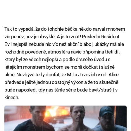
Tak to vypadá, že do tohohle béčka někdo narval mnohem
víc peněz, než je obvyklé. A je to znát! Poslední Resident
Evil nejspíš nebude nic víc než akční blábol, ukázky má ale
rozhodně povedené, atmosféra navíc připomíná třetí díl,
který byl ze všech nejlepší a podle drsného úvodu s
létajícím monstrem bychom se mohli dočkat i slušné
akce. Nezbývá tedy doufat, že Milla Jovovich v roli Alice
předvede ještě jednou obstojný výkon a že to skutečně
bude naposled, kdy nás táhle série bude bavit/strašit v
kinech.