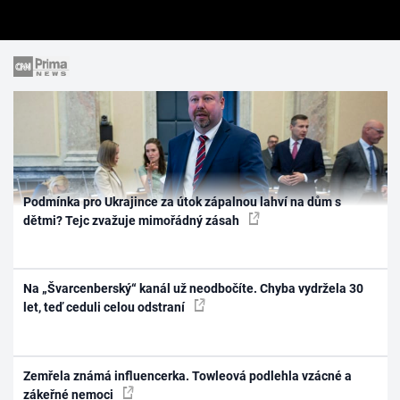
Podmínka pro Ukrajince za útok zápalnou lahví na dům s
dětmi? Tejc zvažuje mimořádný zásah
Na „Švarcenberský“ kanál už neodbočíte. Chyba vydržela 30
let, teď ceduli celou odstraní
Zemřela známá influencerka. Towleová podlehla vzácné a
zákeřné nemoci