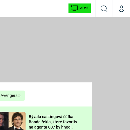
ŽIVĚ
Vyhledávání
Můj p
Prima+
É
CNN Prima NEWS
E
Prima FRESH
ŠÍ
Prima LIVING
E
Prima Ženy
Avengers 5
Prima LAJK
Bývalá castingová šéfka
OOL
Bonda řekla, které favority
Sledujte nás
na agenta 007 by hned