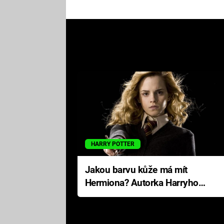
HARRY POTTER
Jakou barvu kůže má mít
Hermiona? Autorka Harryho
Pottera přišla s ráznou
odpovědí