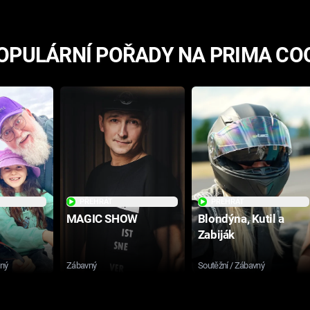
OPULÁRNÍ POŘADY NA PRIMA CO
PŘEHRÁT
PŘEHRÁT
MAGIC SHOW
Blondýna, Kutil a
Zabiják
sný
Zábavný
Soutěžní / Zábavný