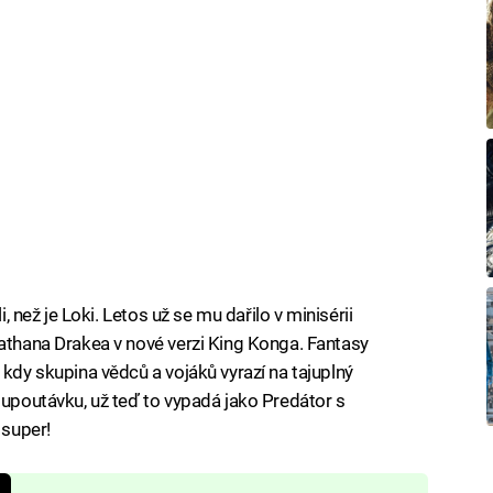
i, než je Loki. Letos už se mu dařilo v minisérii
Nathana Drakea v nové verzi King Konga. Fantasy
 kdy skupina vědců a vojáků vyrazí na tajuplný
 upoutávku, už teď to vypadá jako Predátor s
super!