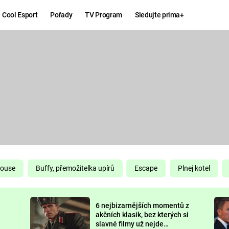
Cool Esport
Pořady
TV Program
Sledujte prima+
Hry
Zábava
MAFIA
ZÁBAVN
GALERI
GTA 6
NEJLEP
KINGDOM
KOMEDI
COME:
DELIVERANCE
CHUCK
House
Buffy, přemožitelka upírů
Escape
Plnej kotel
NORRIS
ESPORT
6 nejbizarnějších momentů z
DEADP
akčních klasik, bez kterých si
slavné filmy už nejde