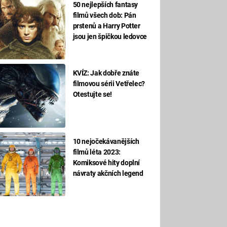
50 nejlepších fantasy
filmů všech dob: Pán
prstenů a Harry Potter
jsou jen špičkou ledovce
KVÍZ: Jak dobře znáte
filmovou sérii Vetřelec?
Otestujte se!
10 nejočekávanějších
filmů léta 2023:
Komiksové hity doplní
návraty akčních legend