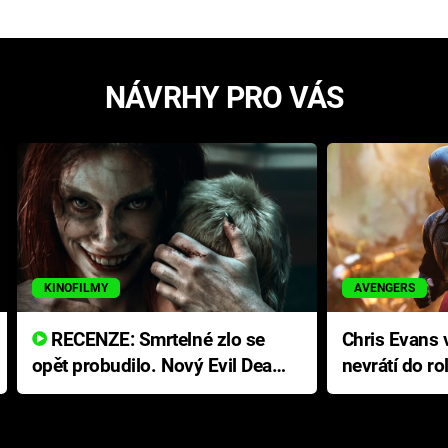
NÁVRHY PRO VÁS
KINOFILMY
AVENGERS
RECENZE: Smrtelné zlo se
Chris Evans v
opět probudilo. Nový Evil Dead
nevrátí do ro
přichází s neodolatelnou
Ameriky
hororovou nabídkou