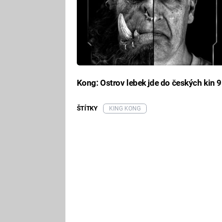
Kong: Ostrov lebek jde do českých kin 9
ŠTÍTKY
KING KONG