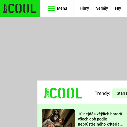
Menu
Filmy
Seriály
Hry
Seriály
Filmy
SIMPSONOVI
STAR WARS
HVĚZDNÁ
AVENGERS
BRÁNA
RYCHLE A
TEORIE
ZBĚSILE 10
Trendy:
VELKÉHO
Star
PREDÁTOR
TŘESKU
10 nejděsivějších hororů
FUTURAMA
všech dob podle
neprůstřelného kritéria.