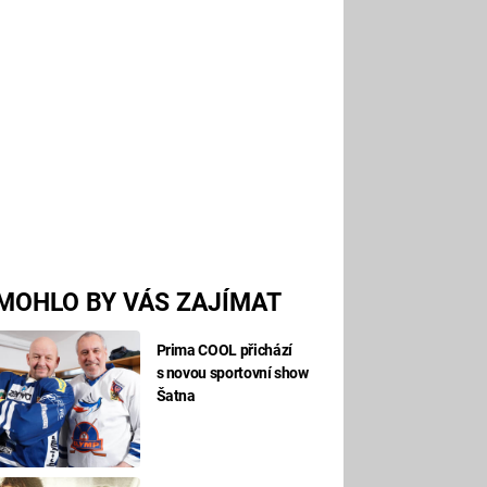
MOHLO BY VÁS ZAJÍMAT
Prima COOL přichází
s novou sportovní show
Šatna