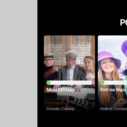
P
PŘEHRÁT
PŘEHRÁT
Mezi COOLky
Fotr na tripu
Komedie / Zábavný
Rodinný / Cestopi