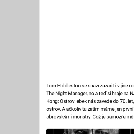
Tom Hiddleston se snaží zazářit i v jiné rol
The Night Manager, no a teď si hraje na 
Kong: Ostrov lebek nás zavede do 70. let,
ostrov. A ačkoliv tu zatím máme jen první
obrovskými monstry. Což je samozřejmě 