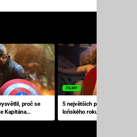
FILMY
ysvětlil, proč se
5 největších propadáků
le Kapitána
loňského roku: Disney na
jediné katastrofě prodělal 200
milionů dolarů