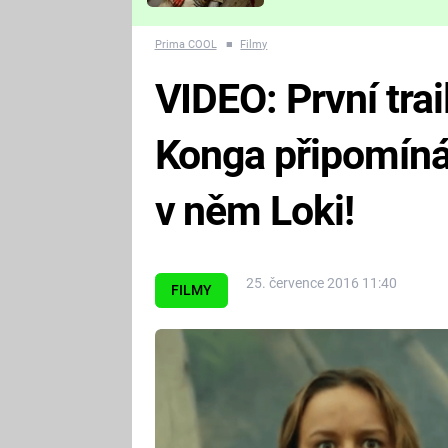
Které děsivé pecky vám
nejvíc zvednou tep?
Prima COOL
■
Filmy
VIDEO: První tra
Konga připomíná 
v něm Loki!
25. července 2016 11:40
FILMY