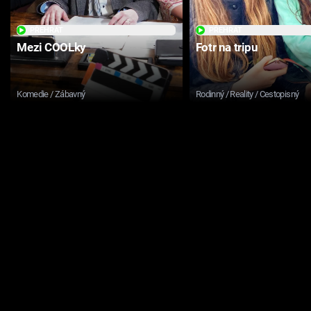
PŘEHRÁT
PŘEHRÁT
Mezi COOLky
Fotr na tripu
Komedie / Zábavný
Rodinný / Reality / Cestopisný