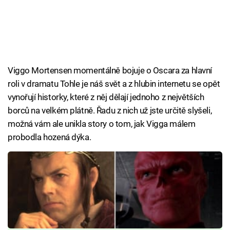
Viggo Mortensen momentálně bojuje o Oscara za hlavní
roli v dramatu Tohle je náš svět a z hlubin internetu se opět
vynořují historky, které z něj dělají jednoho z největších
borců na velkém plátně. Řadu z nich už jste určitě slyšeli,
možná vám ale unikla story o tom, jak Vigga málem
probodla hozená dýka.