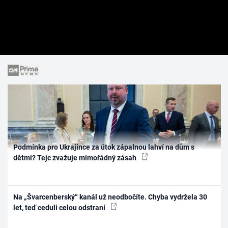
Podmínka pro Ukrajince za útok zápalnou lahví na dům s
dětmi? Tejc zvažuje mimořádný zásah
Na „Švarcenberský“ kanál už neodbočíte. Chyba vydržela 30
let, teď ceduli celou odstraní