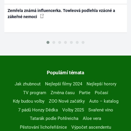
Zemřela známá influencerka. Towleová podlehla vzácné a
zákeřné nemoci
Populární témata
Jak zhubnout
Nejlepší filmy 2024
Nejlepší horory
TV program
Změna času
Partie
Počasí
Kdy budou volby
ZOO Nové začátky
Auto – katalog
7 pádů Honzy Dědka
Volby 2025
Svařené víno
Tatarák podle Pohlreicha
Aloe vera
Pěstování lichořeřišnice
Výpočet ascendentu