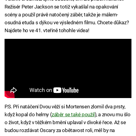
Režisér Peter Jackson se totiž vykašlal na opakování
scény a použil právě natočený záběr, takže je málem-
osudná etuda s dýkou ve výsledném filmu. Chcete důkaz?
Najdete ho ve 41. vteřině tohohle videa!
P.S. Při natáčení Dvou věží si Mortensen zlomil dva prsty,
když kopal do helmy (
záběr se také použil
), a znovu mu šlo
o život, když v těžkém brnění uplaval v divoké řece. Až se
budou rozdávat Oscary za obětavost roli, měl by na