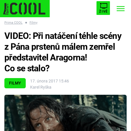
ŽIVĚ
Prima COOL
■
Filmy
STARHOUSE
BUFFY, PŘEMOŽITELKA UPÍRŮ
Trendy:
VIDEO: Při natáčení téhle scény
ESCAPE
PLNEJ KOTEL
AVENGERS 5
z Pána prstenů málem zemřel
představitel Aragorna!
Co se stalo?
Témata
17. února 2017 15:46
FILMY
Karel Ryška
Filmy
Seriály
Hry