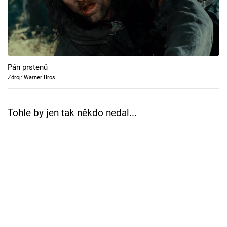
Cool Esport
Pořady
TV Program
Pán prstenů
Zdroj: Warner Bros.
Sledujte prima+
Tohle by jen tak někdo nedal...
Přihlášení
Sledujte nás