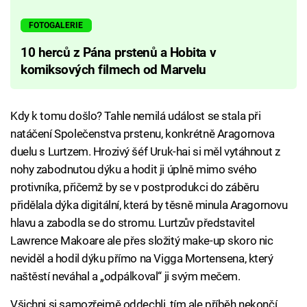
FOTOGALERIE
10 herců z Pána prstenů a Hobita v
komiksových filmech od Marvelu
Kdy k tomu došlo? Tahle nemilá událost se stala při
natáčení Společenstva prstenu, konkrétně Aragornova
duelu s Lurtzem. Hrozivý šéf Uruk-hai si měl vytáhnout z
nohy zabodnutou dýku a hodit ji úplně mimo svého
protivníka, přičemž by se v postprodukci do záběru
přidělala dýka digitální, která by těsně minula Aragornovu
hlavu a zabodla se do stromu. Lurtzův představitel
Lawrence Makoare ale přes složitý make-up skoro nic
neviděl a hodil dýku přímo na Vigga Mortensena, který
naštěstí neváhal a „odpálkoval“ ji svým mečem.
Všichni si samozřejmě oddechli, tím ale příběh nekončí.