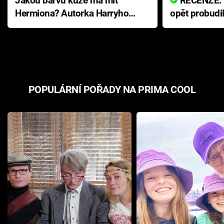
Jakou barvu kůže má mít
RECENZE: Smrtelné zlo se
Hermiona? Autorka Harryho
opět probudi
Pottera přišla s ráznou
přichází s n
odpovědí
hororovou n
POPULÁRNÍ POŘADY NA PRIMA COOL