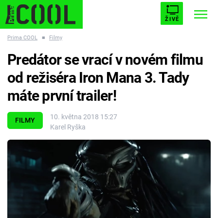
ŽIVĚ
Prima COOL
■
Filmy
STARHOUSE
BUFFY, PŘEMOŽITELKA UPÍRŮ
Trendy:
Predátor se vrací v novém filmu
ESCAPE
PLNEJ KOTEL
AVENGERS 5
od režiséra Iron Mana 3. Tady
máte první trailer!
10. května 2018 15:27
FILMY
Karel Ryška
Témata
Filmy
Seriály
Hry