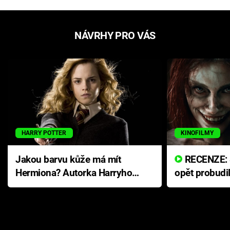
NÁVRHY PRO VÁS
HARRY POTTER
KINOFILMY
Jakou barvu kůže má mít
RECENZE: Smrtelné zlo se
Hermiona? Autorka Harryho
opět probudi
Pottera přišla s ráznou
přichází s n
odpovědí
hororovou n