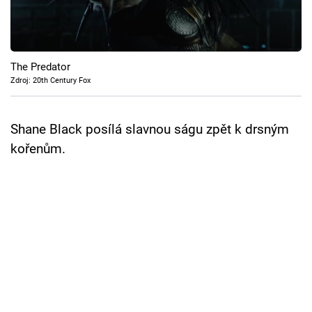
Cool Esport
Pořady
The Predator
TV Program
Zdroj: 20th Century Fox
Sledujte prima+
Shane Black posílá slavnou ságu zpět k drsným
kořenům.
Přihlášení
Sledujte nás