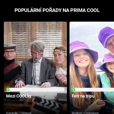
POPULÁRNÍ POŘADY NA PRIMA COOL
PŘEHRÁT
PŘEHRÁT
Mezi COOLky
Fotr na tripu
Komedie / Zábavný
Rodinný / Cestopisný