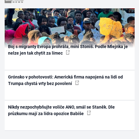
Boj s migranty Evropa prohrála, míní Stoniš. Podle Mlejnka je
nelze jen tak chytit za límec
Grónsko v pohotovosti: Americká firma napojená na lidi od
Trumpa chystá vrty bez povolení
Nikdy nezpochybňujte voliče ANO, smál se Staněk. Dle
průzkumu mají za lídra opozice Babiše