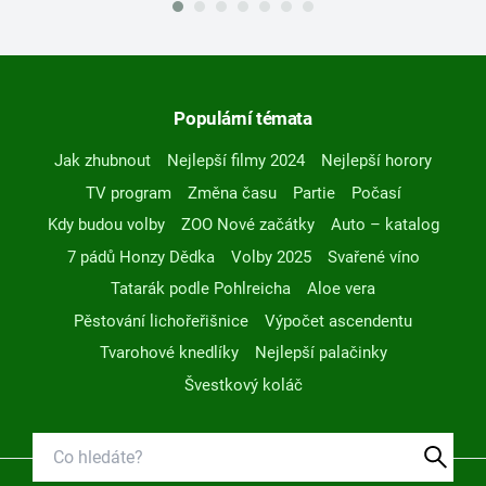
Populární témata
Jak zhubnout
Nejlepší filmy 2024
Nejlepší horory
TV program
Změna času
Partie
Počasí
Kdy budou volby
ZOO Nové začátky
Auto – katalog
7 pádů Honzy Dědka
Volby 2025
Svařené víno
Tatarák podle Pohlreicha
Aloe vera
Pěstování lichořeřišnice
Výpočet ascendentu
Tvarohové knedlíky
Nejlepší palačinky
Švestkový koláč