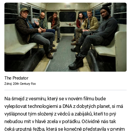
The Predator
Zdroj: 20th Century Fox
Na šmejd z vesmíru, který se v novém filmu bude
vylepšovat technologiemi a DNA z dobytých planet, si má
vyšlápnout tým složený z vědců a zabijáků, kteří to prý
nebudou mít v hlavě zcela v pořádku. Očividně nás tak
čeká urputná řežba, která se konečně představila v prvním