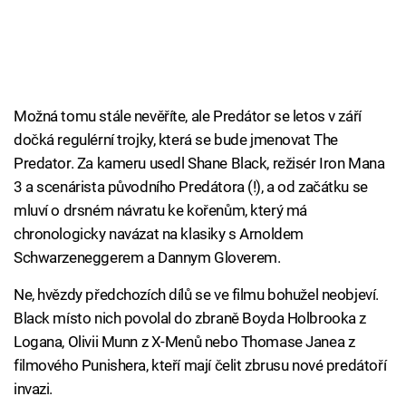
Možná tomu stále nevěříte, ale Predátor se letos v září
dočká regulérní trojky, která se bude jmenovat The
Predator. Za kameru usedl Shane Black, režisér Iron Mana
3 a scenárista původního Predátora (!), a od začátku se
mluví o drsném návratu ke kořenům, který má
chronologicky navázat na klasiky s Arnoldem
Schwarzeneggerem a Dannym Gloverem.
Ne, hvězdy předchozích dílů se ve filmu bohužel neobjeví.
Black místo nich povolal do zbraně Boyda Holbrooka z
Logana, Olivii Munn z X-Menů nebo Thomase Janea z
filmového Punishera, kteří mají čelit zbrusu nové predátoří
invazi.