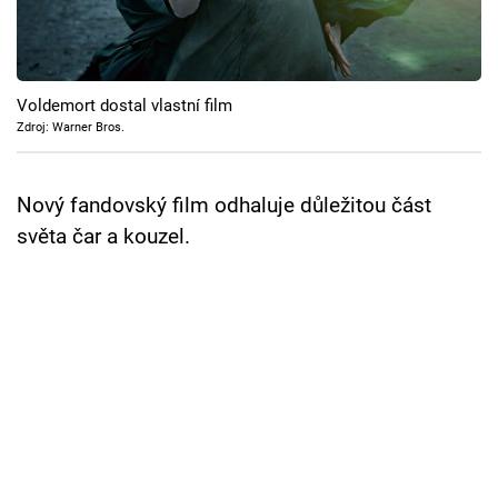
Cool Esport
Pořady
Voldemort dostal vlastní film
TV Program
Zdroj: Warner Bros.
Sledujte prima+
Nový fandovský film odhaluje důležitou část
světa čar a kouzel.
Přihlášení
Sledujte nás