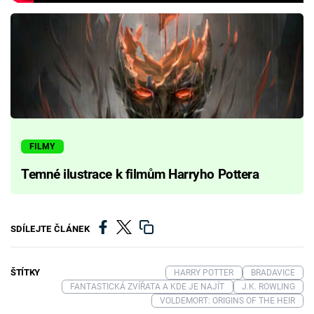
FILMY
Temné ilustrace k filmům Harryho Pottera
SDÍLEJTE ČLÁNEK
ŠTÍTKY
HARRY POTTER
BRADAVICE
FANTASTICKÁ ZVÍŘATA A KDE JE NAJÍT
J.K. ROWLING
VOLDEMORT: ORIGINS OF THE HEIR