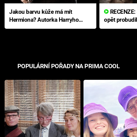
Jakou barvu kůže má mít
RECENZE: Smrtelné zlo se
Hermiona? Autorka Harryho
opět probudi
Pottera přišla s ráznou
přichází s n
odpovědí
hororovou n
POPULÁRNÍ POŘADY NA PRIMA COOL