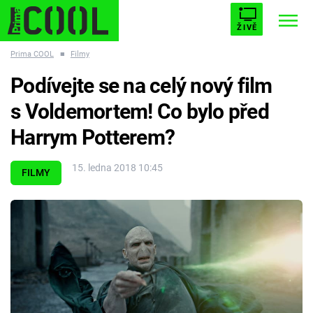
ŽIVĚ
Prima COOL
■
Filmy
STARHOUSE
BUFFY, PŘEMOŽITELKA UPÍRŮ
Trendy:
Podívejte se na celý nový film
ESCAPE
PLNEJ KOTEL
AVENGERS 5
s Voldemortem! Co bylo před
Harrym Potterem?
15. ledna 2018 10:45
FILMY
Témata
Filmy
Seriály
Hry