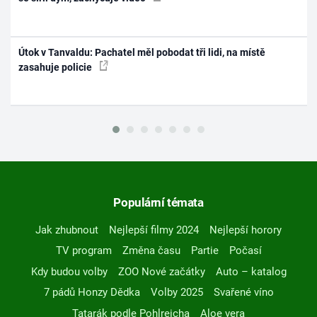
Útok v Tanvaldu: Pachatel měl pobodat tři lidi, na místě
zasahuje policie
Populární témata
Jak zhubnout
Nejlepší filmy 2024
Nejlepší horory
TV program
Změna času
Partie
Počasí
Kdy budou volby
ZOO Nové začátky
Auto – katalog
7 pádů Honzy Dědka
Volby 2025
Svařené víno
Tatarák podle Pohlreicha
Aloe vera