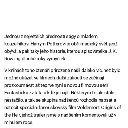
Jednou z největších předností ságy o mladém
kouzelníkovi Harrym Potterovi je obří magický svět, jenž
obývá, a pak taky jeho historie, kterou spisovatelka J. K.
Rowling dlouhé roky vymýšlela.
V knihách toho čtenáři přirozeně našli daleko víc, než bylo
možné ukázat ve filmech, další zákoutí se začínají
prozkoumávat až teprve nyní s novou filmovou sérií
Fantastická zvířata a kde je najít. Některým to ale stále
nestačilo, a tak se skupina nadšenců rozhodla napsat a
natočit speciální fanouškovský film Voldemort: Origins of
the Heir, jehož trailer jsme s nadšením komentovali už v
minulém roce.