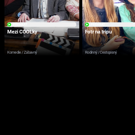
PŘEHRÁT
PŘEHRÁT
Mezi COOLky
Fotr na tripu
Komedie / Zábavný
Rodinný / Cestopisný