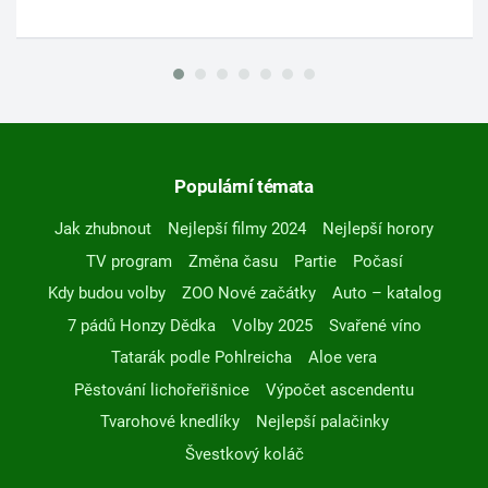
Populární témata
Jak zhubnout
Nejlepší filmy 2024
Nejlepší horory
TV program
Změna času
Partie
Počasí
Kdy budou volby
ZOO Nové začátky
Auto – katalog
7 pádů Honzy Dědka
Volby 2025
Svařené víno
Tatarák podle Pohlreicha
Aloe vera
Pěstování lichořeřišnice
Výpočet ascendentu
Tvarohové knedlíky
Nejlepší palačinky
Švestkový koláč