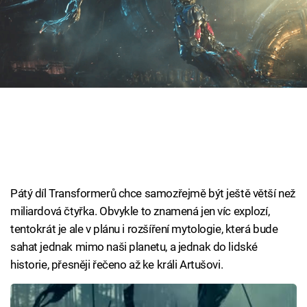
Cool Esport
Pořady
TV Program
Sledujte prima+
Přihlášení
Pátý díl Transformerů chce samozřejmě být ještě větší než
Sledujte nás
miliardová čtyřka. Obvykle to znamená jen víc explozí,
tentokrát je ale v plánu i rozšíření mytologie, která bude
sahat jednak mimo naši planetu, a jednak do lidské
historie, přesněji řečeno až ke králi Artušovi.