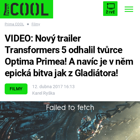
ŽIVĚ
Prima COOL
■
Filmy
STARHOUSE
BUFFY, PŘEMOŽITELKA UPÍRŮ
Trendy:
VIDEO: Nový trailer
ESCAPE
PLNEJ KOTEL
AVENGERS 5
Transformers 5 odhalil tvůrce
Optima Primea! A navíc je v něm
epická bitva jak z Gladiátora!
Témata
12. dubna 2017 16:13
FILMY
Karel Ryška
Filmy
Failed to fetch
Bude to ještě větší než minule?
Seriály
Hry