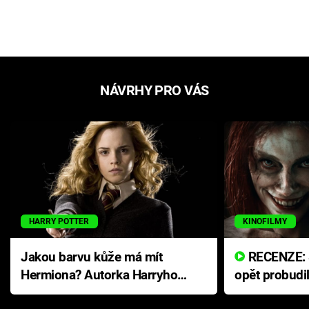
NÁVRHY PRO VÁS
HARRY POTTER
KINOFILMY
Jakou barvu kůže má mít
RECENZE: Smrtelné zlo se
Hermiona? Autorka Harryho
opět probudi
Pottera přišla s ráznou
přichází s n