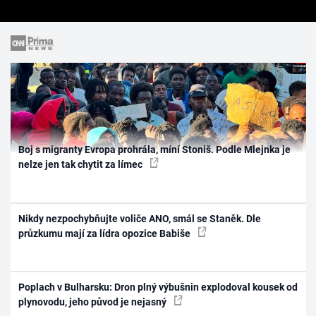
Boj s migranty Evropa prohrála, míní Stoniš. Podle Mlejnka je
nelze jen tak chytit za límec
Nikdy nezpochybňujte voliče ANO, smál se Staněk. Dle
průzkumu mají za lídra opozice Babiše
Poplach v Bulharsku: Dron plný výbušnin explodoval kousek od
plynovodu, jeho původ je nejasný