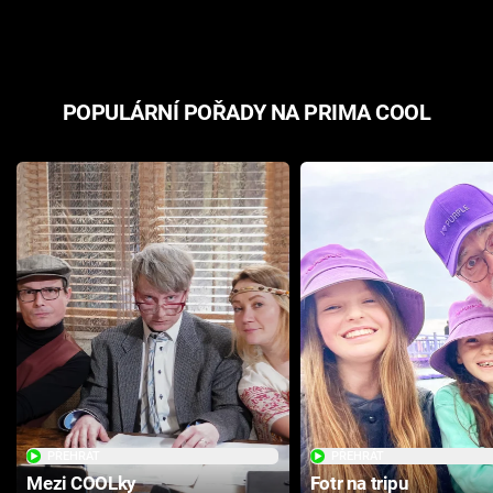
odpovědí
hororovou n
POPULÁRNÍ POŘADY NA PRIMA COOL
PŘEHRÁT
PŘEHRÁT
Mezi COOLky
Fotr na tripu