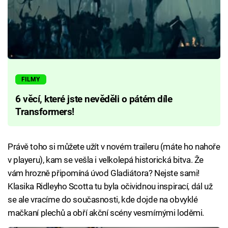
FILMY
6 věcí, které jste nevěděli o pátém díle
Transformers!
Právě toho si můžete užít v novém traileru (máte ho nahoře
v playeru), kam se vešla i velkolepá historická bitva. Že
vám hrozně připomíná úvod Gladiátora? Nejste sami!
Klasika Ridleyho Scotta tu byla očividnou inspirací, dál už
se ale vracíme do současnosti, kde dojde na obvyklé
mačkaní plechů a obří akční scény vesmírnými loděmi.