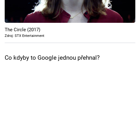
Cool Esport
Pořady
The Circle (2017)
TV Program
Zdroj: STX Entertainment
Sledujte prima+
Co kdyby to Google jednou přehnal?
Přihlášení
Sledujte nás