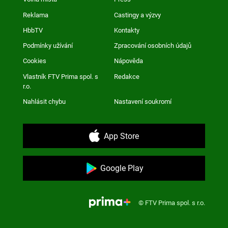
Reklama
Castingy a výzvy
HbbTV
Kontakty
Podmínky užívání
Zpracování osobních údajů
Cookies
Nápověda
Vlastník FTV Prima spol. s
Redakce
r.o.
Nahlásit chybu
Nastavení soukromí
App Store
Google Play
© FTV Prima spol. s r.o.