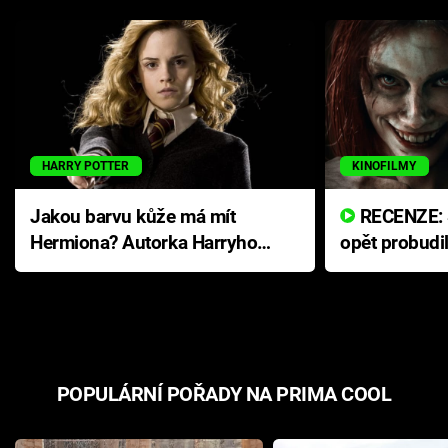
HARRY POTTER
KINOFILMY
Jakou barvu kůže má mít
RECENZE: Smrtelné zlo se
Hermiona? Autorka Harryho
opět probudi
Pottera přišla s ráznou
přichází s n
odpovědí
hororovou n
POPULÁRNÍ POŘADY NA PRIMA COOL