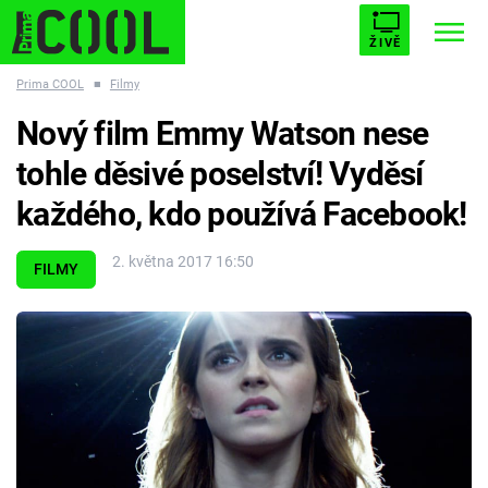
ŽIVĚ
Prima COOL
■
Filmy
STARHOUSE
BUFFY, PŘEMOŽITELKA UPÍRŮ
Trendy:
Nový film Emmy Watson nese
ESCAPE
PLNEJ KOTEL
AVENGERS 5
tohle děsivé poselství! Vyděsí
každého, kdo používá Facebook!
2. května 2017 16:50
FILMY
Témata
Filmy
Seriály
Hry