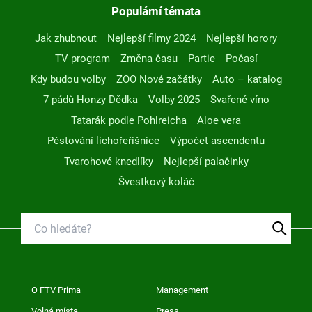
Populární témata
Jak zhubnout
Nejlepší filmy 2024
Nejlepší horory
TV program
Změna času
Partie
Počasí
Kdy budou volby
ZOO Nové začátky
Auto – katalog
7 pádů Honzy Dědka
Volby 2025
Svařené víno
Tatarák podle Pohlreicha
Aloe vera
Pěstování lichořeřišnice
Výpočet ascendentu
Tvarohové knedlíky
Nejlepší palačinky
Švestkový koláč
O FTV Prima
Management
Volná místa
Press