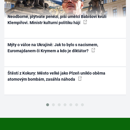
Neodborné, plýtváte penězi, píší umělci Babišovi kvůli
Klempířovi. Ministr kulturní politiku hájí
Mýty o válce na Ukrajině: Jak to bylo s nacismem,
Euromajdanem či Krymem a kdo je diktátor?
Štěstí z Kokury: Město velké jako Plzeň uniklo oběma
atomovým bombám, zasáhla náhoda