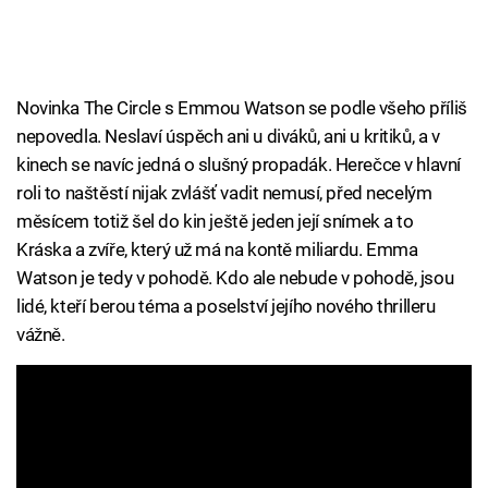
Novinka The Circle s Emmou Watson se podle všeho příliš
nepovedla. Neslaví úspěch ani u diváků, ani u kritiků, a v
kinech se navíc jedná o slušný propadák. Herečce v hlavní
roli to naštěstí nijak zvlášť vadit nemusí, před necelým
měsícem totiž šel do kin ještě jeden její snímek a to
Kráska a zvíře, který už má na kontě miliardu. Emma
Watson je tedy v pohodě. Kdo ale nebude v pohodě, jsou
lidé, kteří berou téma a poselství jejího nového thrilleru
vážně.