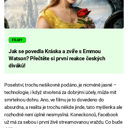
FILMY
Jak se povedla Kráska a zvíře s Emmou
Watson? Přečtěte si první reakce českých
diváků!
Poselství, trochu nešikovně podáno, je nicméně jasné –
technologie, i když stvořená za dobrými účely, může mít
smrtelnou dohru. Ano, ve filmu je to dovedeno do
absurdna, a realita je trochu někde jinde, tato myšlenka ale
rozhodně není úplně nesmyslná. Koneckonců, Facebook
už má za sebou i první živě streamovanou vraždu. Co bude