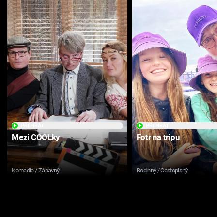
PŘEHRÁT
PŘEHRÁT
Mezi COOLky
Fotr na tripu
Komedie / Zábavný
Rodinný / Cestopisný