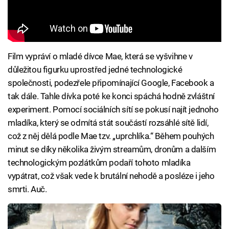
Film vypráví o mladé dívce Mae, která se vyšvihne v
důležitou figurku uprostřed jedné technologické
společnosti, podezřele připomínající Google, Facebook a
tak dále. Tahle dívka poté ke konci spáchá hodně zvláštní
experiment. Pomocí sociálních sítí se pokusí najít jednoho
mladíka, který se odmítá stát součástí rozsáhlé sítě lidí,
což z něj dělá podle Mae tzv. „uprchlíka.“ Během pouhých
minut se díky několika živým streamům, dronům a dalším
technologickým pozlátkům podaří tohoto mladíka
vypátrat, což však vede k brutální nehodě a posléze i jeho
smrti. Auč.