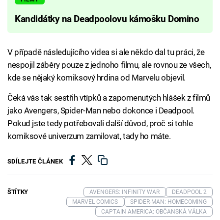
Kandidátky na Deadpoolovu kámošku Domino
V případě následujícího videa si ale někdo dal tu práci, že
nespojil záběry pouze z jednoho filmu, ale rovnou ze všech,
kde se nějaký komiksový hrdina od Marvelu objevil.
Čeká vás tak sestřih vtípků a zapomenutých hlášek z filmů
jako Avengers, Spider-Man nebo dokonce i Deadpool.
Pokud jste tedy potřebovali další důvod, proč si tohle
komiksové univerzum zamilovat, tady ho máte.
SDÍLEJTE ČLÁNEK
ŠTÍTKY
AVENGERS: INFINITY WAR
DEADPOOL 2
MARVEL COMICS
SPIDER-MAN: HOMECOMING
CAPTAIN AMERICA: OBČANSKÁ VÁLKA