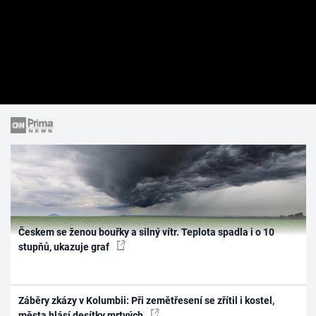
Českem se ženou bouřky a silný vítr. Teplota spadla i o 10
stupňů, ukazuje graf
Záběry zkázy v Kolumbii: Při zemětřesení se zřítil i kostel,
města hlásí desítky mrtvých