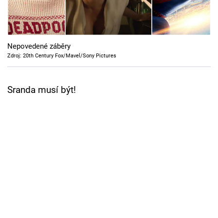
Cool Esport
Pořady
Nepovedené záběry
TV Program
Zdroj: 20th Century Fox/Mavel/Sony Pictures
Sledujte prima+
Sranda musí být!
Přihlášení
Sledujte nás