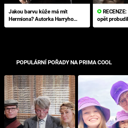
Jakou barvu kůže má mít
RECENZE: Smrtelné zlo se
Hermiona? Autorka Harryho
opět probudi
Pottera přišla s ráznou
přichází s n
odpovědí
hororovou n
POPULÁRNÍ POŘADY NA PRIMA COOL