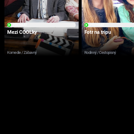
PŘEHRÁT
PŘEHRÁT
Mezi COOLky
Fotr na tripu
Komedie / Zábavný
Rodinný / Cestopisný