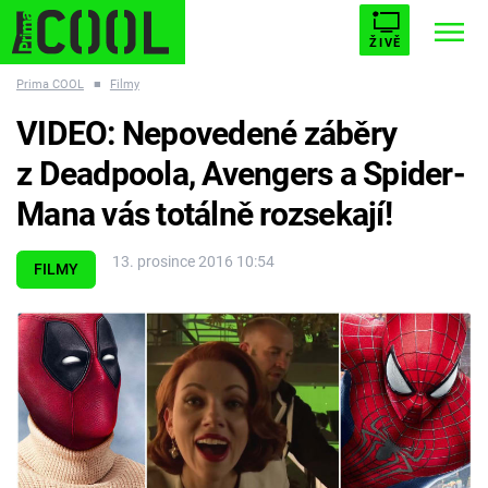
ŽIVĚ
Prima COOL
■
Filmy
STARHOUSE
BUFFY, PŘEMOŽITELKA UPÍRŮ
Trendy:
VIDEO: Nepovedené záběry
ESCAPE
PLNEJ KOTEL
AVENGERS 5
z Deadpoola, Avengers a Spider-
Mana vás totálně rozsekají!
13. prosince 2016 10:54
FILMY
Témata
Filmy
Seriály
Hry