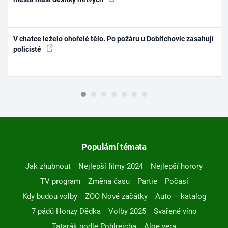
V chatce leželo ohořelé tělo. Po požáru u Dobřichovic zasahují
policisté
Populární témata
Jak zhubnout
Nejlepší filmy 2024
Nejlepší horory
TV program
Změna času
Partie
Počasí
Kdy budou volby
ZOO Nové začátky
Auto – katalog
7 pádů Honzy Dědka
Volby 2025
Svařené víno
Tatarák podle Pohlreicha
Aloe vera