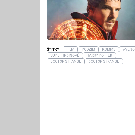
ŠTÍTKY
FILM
PODZIM
KOMIKS
AVENG
SUPERHRDINOVÉ
HARRY POTTER
DOCTOR STRANGE
DOCTOR STRANGE