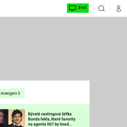
ŽIVĚ
Vyhledávání
Můj p
Prima+
É
CNN Prima NEWS
E
Prima FRESH
ŠÍ
Prima LIVING
E
Prima Ženy
Avengers 5
Prima LAJK
Bývalá castingová šéfka
OOL
Bonda řekla, které favority
Sledujte nás
na agenta 007 by hned