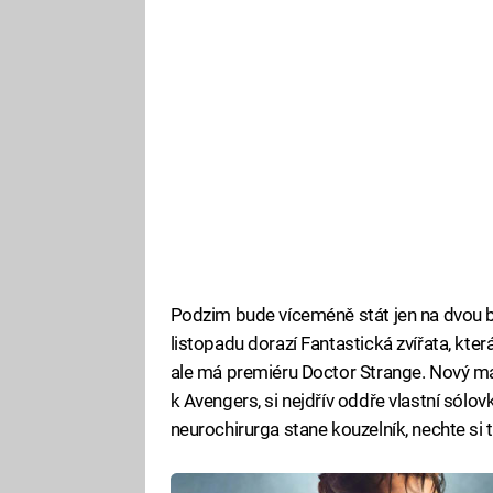
Podzim bude víceméně stát jen na dvou b
listopadu dorazí Fantastická zvířata, která
ale má premiéru Doctor Strange. Nový mar
k Avengers, si nejdřív oddře vlastní sólov
neurochirurga stane kouzelník, nechte si 