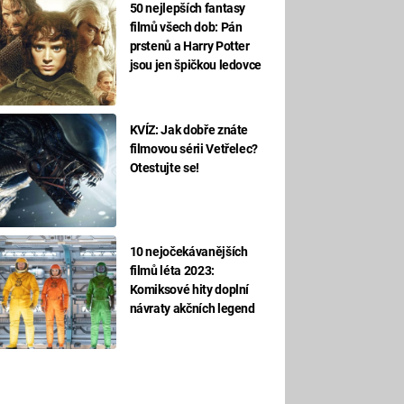
50 nejlepších fantasy
filmů všech dob: Pán
prstenů a Harry Potter
jsou jen špičkou ledovce
KVÍZ: Jak dobře znáte
filmovou sérii Vetřelec?
Otestujte se!
10 nejočekávanějších
filmů léta 2023:
Komiksové hity doplní
návraty akčních legend