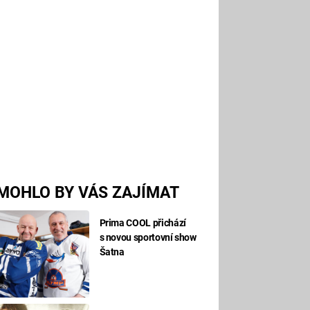
MOHLO BY VÁS ZAJÍMAT
Prima COOL přichází
s novou sportovní show
Šatna