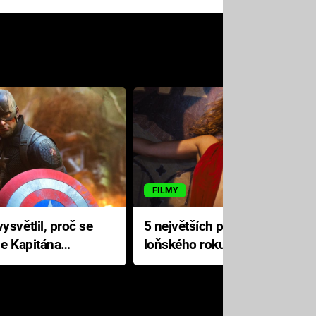
FILMY
ysvětlil, proč se
5 největších propadáků
le Kapitána
loňského roku: Disney na
jediné katastrofě prodělal 200
milionů dolarů