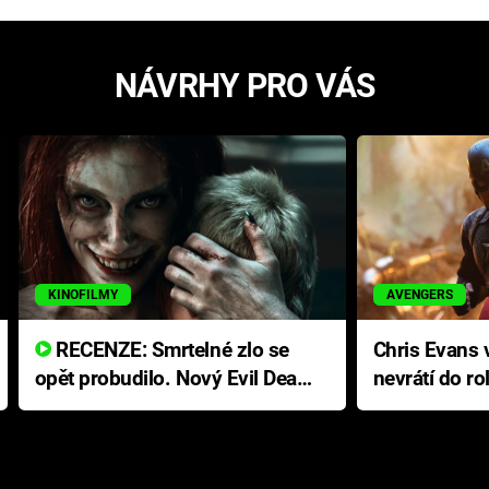
NÁVRHY PRO VÁS
KINOFILMY
AVENGERS
RECENZE: Smrtelné zlo se
Chris Evans v
opět probudilo. Nový Evil Dead
nevrátí do ro
přichází s neodolatelnou
Ameriky
hororovou nabídkou