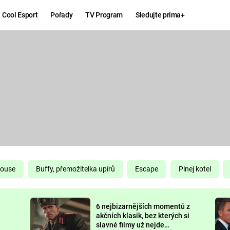
Cool Esport
Pořady
TV Program
Sledujte prima+
Hry
Zábava
MAFIA
ZÁBAVN
GALERI
GTA 6
NEJLEP
KINGDOM
KOMEDI
COME:
DELIVERANCE
CHUCK
House
Buffy, přemožitelka upírů
Escape
Plnej kotel
NORRIS
ESPORT
6 nejbizarnějších momentů z
DEADP
akčních klasik, bez kterých si
slavné filmy už nejde