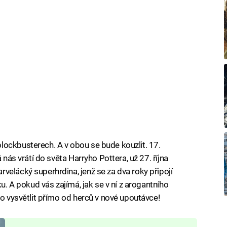
lockbusterech. A v obou se bude kouzlit. 17.
 nás vrátí do světa Harryho Pottera, už 27. října
velácký superhrdina, jenž se za dva roky připojí
ku. A pokud vás zajímá, jak se v ní z arogantního
to vysvětlit přímo od herců v nové upoutávce!