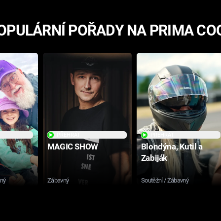
OPULÁRNÍ POŘADY NA PRIMA CO
PŘEHRÁT
PŘEHRÁT
MAGIC SHOW
Blondýna, Kutil a
Zabiják
sný
Zábavný
Soutěžní / Zábavný