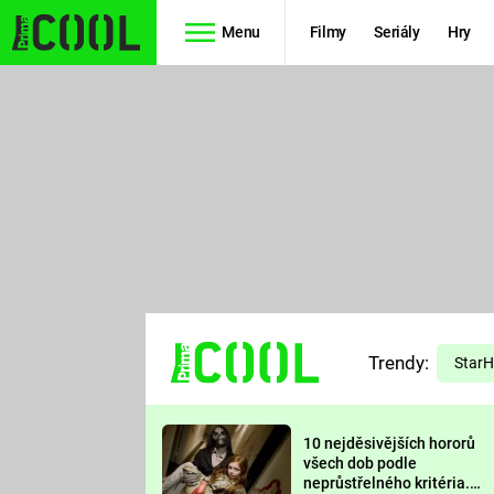
Menu
Filmy
Seriály
Hry
Seriály
Filmy
SIMPSONOVI
STAR WARS
HVĚZDNÁ
AVENGERS
BRÁNA
RYCHLE A
TEORIE
ZBĚSILE 10
Trendy:
VELKÉHO
Star
PREDÁTOR
TŘESKU
10 nejděsivějších hororů
FUTURAMA
všech dob podle
neprůstřelného kritéria.