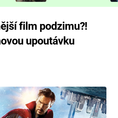
představit
ější film podzimu?!
 novou upoutávku