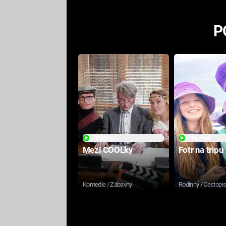
P
PŘEHRÁT
PŘEHRÁT
Mezi COOLky
Fotr na tripu
Komedie / Zábavný
Rodinný / Cestopi