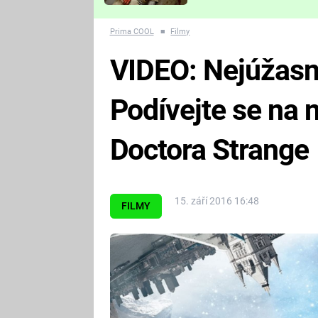
Které děsivé pecky vám
nejvíc zvednou tep?
Prima COOL
■
Filmy
VIDEO: Nejúžasn
Podívejte se na
Doctora Strange
15. září 2016 16:48
FILMY