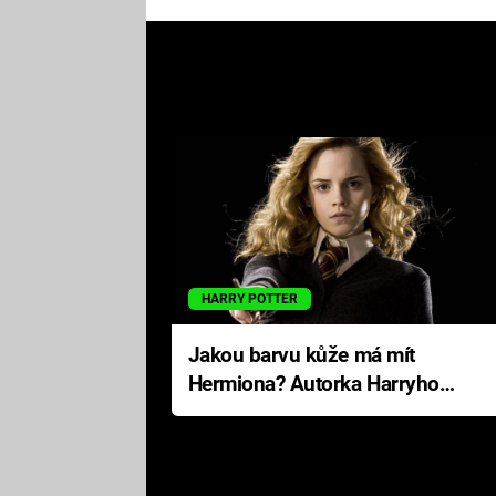
HARRY POTTER
Jakou barvu kůže má mít
Hermiona? Autorka Harryho
Pottera přišla s ráznou
odpovědí