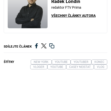
Radek Londin
redaktor FTV Prima
VŠECHNY ČLÁNKY AUTORA
SDÍLEJTE ČLÁNEK
ŠTÍTKY
NEW YORK
YOUTUBE
YOUTUBER
KONEC
VLOGER
YOUTUBE
CASEY NEISTAT
VLOG