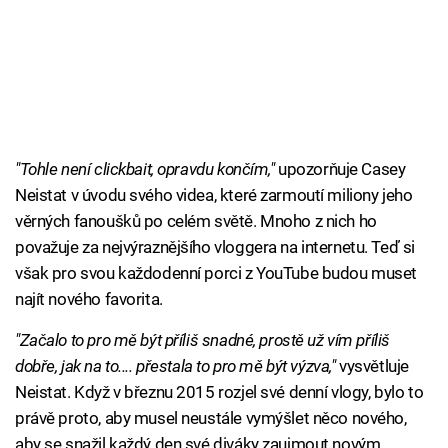
"Tohle není clickbait, opravdu končím,"
upozorňuje Casey
Neistat v úvodu svého videa, které zarmoutí miliony jeho
věrných fanoušků po celém světě. Mnoho z nich ho
považuje za nejvýraznějšího vloggera na internetu. Teď si
však pro svou každodenní porci z YouTube budou muset
najít nového favorita.
"Začalo to pro mě být příliš snadné, prostě už vím příliš
dobře, jak na to.... přestala to pro mě být výzva,"
vysvětluje
Neistat. Když v březnu 2015 rozjel své denní vlogy, bylo to
právě proto, aby musel neustále vymýšlet něco nového,
aby se snažil každý den své diváky zaujmout novým