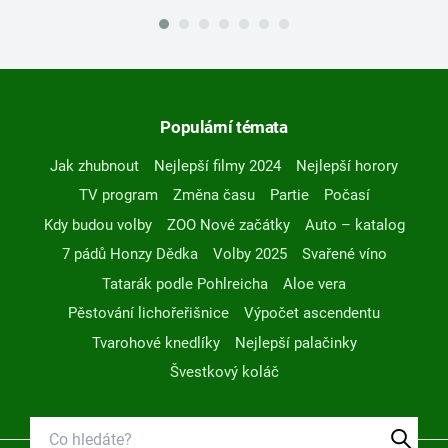
Populární témata
Jak zhubnout
Nejlepší filmy 2024
Nejlepší horory
TV program
Změna času
Partie
Počasí
Kdy budou volby
ZOO Nové začátky
Auto – katalog
7 pádů Honzy Dědka
Volby 2025
Svařené víno
Tatarák podle Pohlreicha
Aloe vera
Pěstování lichořeřišnice
Výpočet ascendentu
Tvarohové knedlíky
Nejlepší palačinky
Švestkový koláč