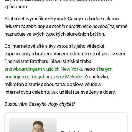
způsobem.
S internetovými filmečky však Casey rozhodně nekončí.
"Musím to zabít, aby se mohlo narodit něco nového,"
tajemně
naznačuje ve svých typických slunečních brýlích.
Do internetové sítě slávy vstoupily jeho vědecké
experimenty s bratrem Vanem, s kterém se objevil i v sérii
The Neistat Brothers. Slávu si získal třeba
snowboardingem v ulicích New Yorku
nebo
šíleným
soubojem s megaburgrem z Mekáče
. Zrcadlovku,
mikrofon a stativ sebou tahal doslova všude a
internetovou celebritu tak udělal i ze své ženy a dcery.
Budou vám Caseyho vlogy chybět?