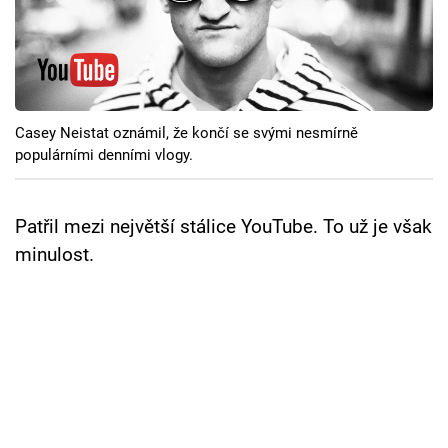
Cool Esport
Pořady
TV Program
Casey Neistat oznámil, že končí se svými nesmírně
populárními denními vlogy.
Sledujte prima+
Patřil mezi největší stálice YouTube. To už je však
Přihlášení
minulost.
Sledujte nás