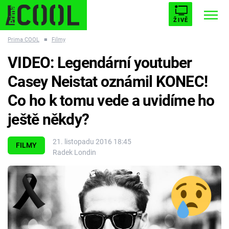
ŽIVĚ
Prima COOL
■
Filmy
STARHOUSE
BUFFY, PŘEMOŽITELKA UPÍRŮ
Trendy:
VIDEO: Legendární youtuber
ESCAPE
PLNEJ KOTEL
AVENGERS 5
Casey Neistat oznámil KONEC!
Co ho k tomu vede a uvidíme ho
ještě někdy?
Témata
21. listopadu 2016 18:45
FILMY
Radek Londin
Filmy
Seriály
Hry