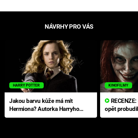
NÁVRHY PRO VÁS
HARRY POTTER
KINOFILMY
Jakou barvu kůže má mít
RECENZE: Smrtelné zlo se
Hermiona? Autorka Harryho
opět probudi
Pottera přišla s ráznou
přichází s n
odpovědí
hororovou n