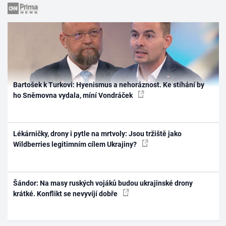
Bartošek k Turkovi: Hyenismus a nehoráznost. Ke stíhání by
ho Sněmovna vydala, míní Vondráček
Lékárničky, drony i pytle na mrtvoly: Jsou tržiště jako
Wildberries legitimním cílem Ukrajiny?
Šándor: Na masy ruských vojáků budou ukrajinské drony
krátké. Konflikt se nevyvíjí dobře