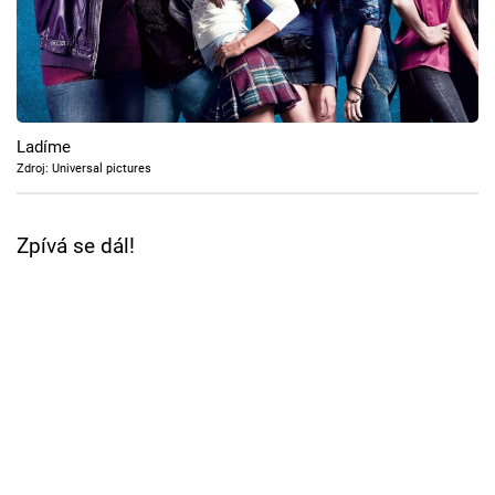
Cool Esport
Pořady
TV Program
Ladíme
Zdroj: Universal pictures
Sledujte prima+
Zpívá se dál!
Přihlášení
Sledujte nás