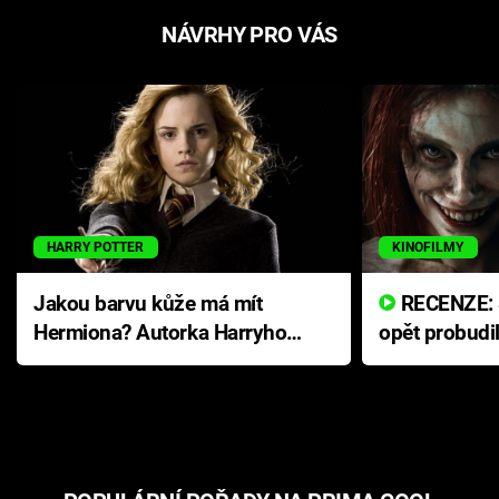
NÁVRHY PRO VÁS
HARRY POTTER
KINOFILMY
Jakou barvu kůže má mít
RECENZE: Smrtelné zlo se
Hermiona? Autorka Harryho
opět probudi
Pottera přišla s ráznou
přichází s n
odpovědí
hororovou n