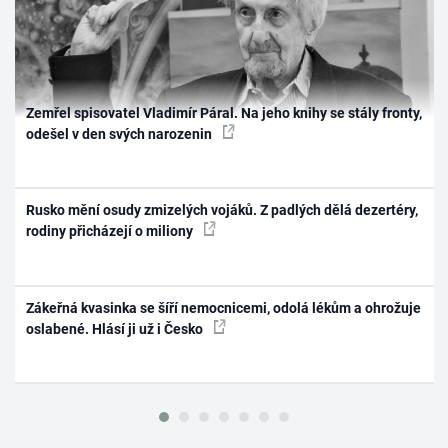
Zemřel spisovatel Vladimír Páral. Na jeho knihy se stály fronty,
odešel v den svých narozenin
Rusko mění osudy zmizelých vojáků. Z padlých dělá dezertéry,
rodiny přicházejí o miliony
Zákeřná kvasinka se šíří nemocnicemi, odolá lékům a ohrožuje
oslabené. Hlásí ji už i Česko