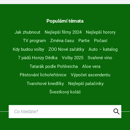
Populární témata
Jak zhubnout
Nejlepší filmy 2024
Nejlepší horory
TV program
Změna času
Partie
Počasí
Kdy budou volby
ZOO Nové začátky
Auto – katalog
7 pádů Honzy Dědka
Volby 2025
Svařené víno
Tatarák podle Pohlreicha
Aloe vera
Pěstování lichořeřišnice
Výpočet ascendentu
Tvarohové knedlíky
Nejlepší palačinky
Švestkový koláč