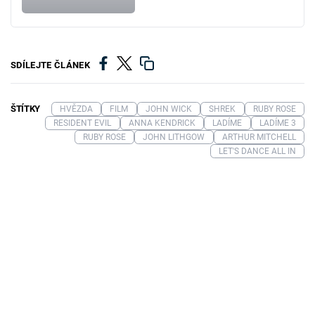
SDÍLEJTE ČLÁNEK
ŠTÍTKY
HVĚZDA
FILM
JOHN WICK
SHREK
RUBY ROSE
RESIDENT EVIL
ANNA KENDRICK
LADÍME
LADÍME 3
RUBY ROSE
JOHN LITHGOW
ARTHUR MITCHELL
LET'S DANCE ALL IN