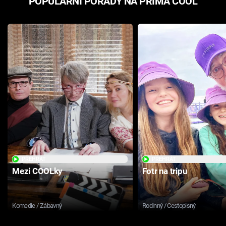
POPULÁRNÍ POŘADY NA PRIMA COOL
PŘEHRÁT
PŘEHRÁT
Mezi COOLky
Fotr na tripu
Komedie / Zábavný
Rodinný / Cestopisný