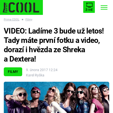
ŽIVĚ
Prima COOL
■
Filmy
STARHOUSE
BUFFY, PŘEMOŽITELKA UPÍRŮ
Trendy:
VIDEO: Ladíme 3 bude už letos!
ESCAPE
PLNEJ KOTEL
AVENGERS 5
Tady máte první fotku a video,
dorazí i hvězda ze Shreka
a Dextera!
Témata
9. února 2017 12:24
FILMY
Karel Ryška
Filmy
Seriály
Hry