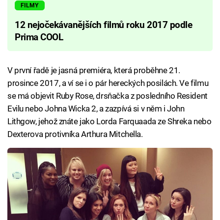
FILMY
12 nejočekávanějších filmů roku 2017 podle
Prima COOL
V první řadě je jasná premiéra, která proběhne 21.
prosince 2017, a ví se i o pár hereckých posilách. Ve filmu
se má objevit Ruby Rose, drsňačka z posledního Resident
Evilu nebo Johna Wicka 2, a zazpívá si v něm i John
Lithgow, jehož znáte jako Lorda Farquaada ze Shreka nebo
Dexterova protivníka Arthura Mitchella.